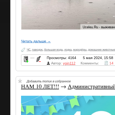
Читать дальше →
ЧС
,
паводок
,
большая вода
,
лодка
,
мародёры
,
домашние животны
—
Просмотры: 4164
5 мая 2024, 15:58
Автор:
ygin112
Комменты:
14
Добавить топик в избранное
НАМ 10 ЛЕТ!!!
→
Административный