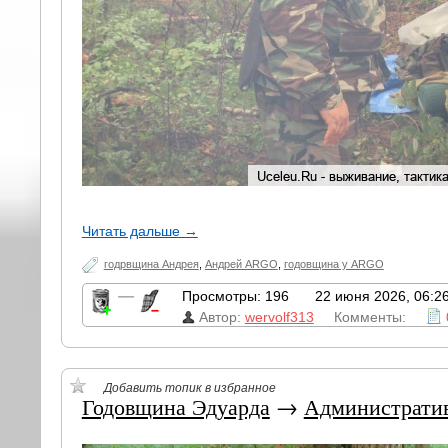
Читать дальше →
годрвщина Андрея
,
Андрей ARGO
,
годовщина у ARGO
—
Просмотры: 196
22 июня 2026, 06:2
Автор:
wervolf313
Комменты:
Добавить топик в избранное
Годовщина Эдуарда
→
Администрати