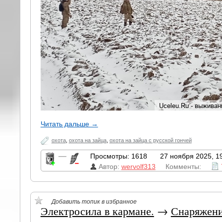
Читать дальше →
охота
,
охота на зайца
,
охота на зайца с русской гончей
—
Просмотры: 1618
27 ноября 2025, 1
Автор:
wervolf313
Комменты:
Добавить топик в избранное
Электросила в кармане.
→
Снаряжен