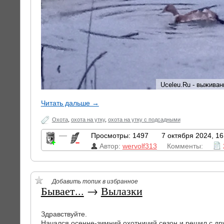
Читать дальше →
Охота
,
охота на утку
,
охота на утку с подсадными
—
Просмотры: 1497
7 октября 2024, 16
Автор:
wervolf313
Комменты:
Добавить топик в избранное
Бывает...
→
Вылазки
Здравствуйте.
Начался осенне-зимний охотничий сезон и решил с др