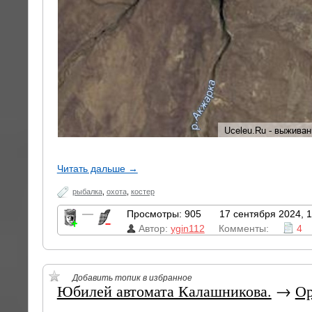
Читать дальше →
рыбалка
,
охота
,
костер
—
Просмотры: 905
17 сентября 2024, 1
Автор:
ygin112
Комменты:
4
Добавить топик в избранное
Юбилей автомата Калашникова.
→
О