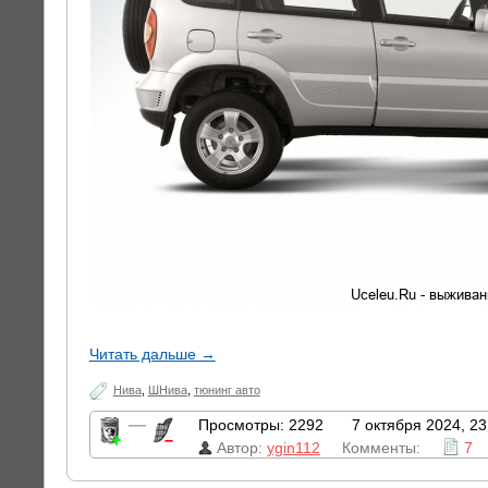
Читать дальше →
Нива
,
ШНива
,
тюнинг авто
—
Просмотры: 2292
7 октября 2024, 23
Автор:
ygin112
Комменты:
7