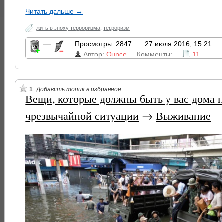
Читать дальше →
жить в эпоху терроризма
,
терроризм
—
Просмотры: 2847
27 июля 2016, 15:21
Автор:
Ounce
Комменты:
11
1
Добавить топик в избранное
Вещи, которые должны быть у вас дома 
чрезвычайной ситуации
→
Выживание