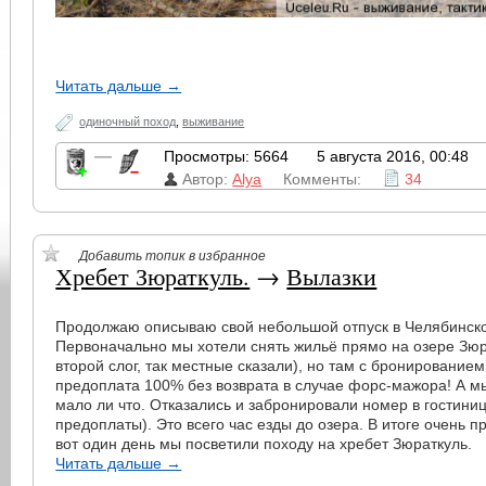
Читать дальше →
одиночный поход
,
выживание
—
Просмотры: 5664
5 августа 2016, 00:48
Автор:
Alya
Комменты:
34
Добавить топик в избранное
Хребет Зюраткуль.
→
Вылазки
Продолжаю описываю свой небольшой отпуск в Челябинской 
Первоначально мы хотели снять жильё прямо на озере Зюр
второй слог, так местные сказали), но там с бронировани
предоплата 100% без возврата в случае форс-мажора! А м
мало ли что. Отказались и забронировали номер в гостинице
предоплаты). Это всего час езды до озера. В итоге очень п
вот один день мы посветили походу на хребет Зюраткуль.
Читать дальше →