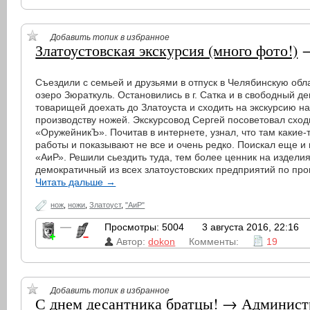
Добавить топик в избранное
Златоустовская экскурсия (много фото!)
Съездили с семьей и друзьями в отпуск в Челябинскую обл
озеро Зюраткуль. Остановились в г. Сатка и в свободный де
товарищей доехать до Златоуста и сходить на экскурсию на
производству ножей. Экскурсовод Сергей посоветовал схо
«ОружейникЪ». Почитав в интернете, узнал, что там какие
работы и показывают не все и очень редко. Поискал еще 
«АиР». Решили сьездить туда, тем более ценник на изделия
демократичный из всех златоустовских предприятий по про
Читать дальше →
нож
,
ножи
,
Златоуст
,
"АиР"
—
Просмотры: 5004
3 августа 2016, 22:16
Автор:
dokon
Комменты:
19
Добавить топик в избранное
С днем десантника братцы!
→
Админист