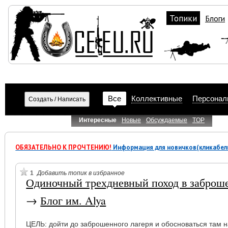
Топики
Блоги
Все
Коллективные
Персонал
Интересные
Новые
Обсуждаемые
TOP
ОБЯЗАТЕЛЬНО К ПРОЧТЕНИЮ!
Информация для новичков(кликабел
1
Добавить топик в избранное
Одиночный трехдневный поход в заброш
→
Блог им. Alya
ЦЕЛЬ: дойти до заброшенного лагеря и обосноваться там н