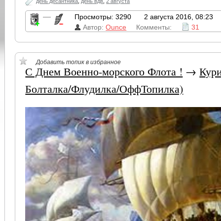
день десантника
,
день вдв
,
2 августа
—
Просмотры: 3290
2 августа 2016, 08:23
Автор:
Ounce
Комменты:
31
Добавить топик в избранное
С Днем Военно-морского Флота !
→
Кур
Болталка/Флудилка/ОффТопилка)