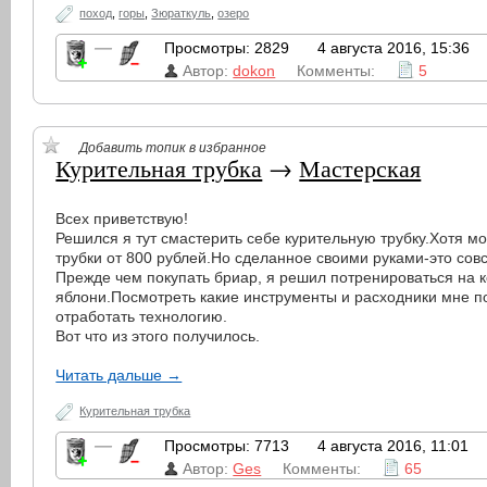
поход
,
горы
,
Зюраткуль
,
озеро
—
Просмотры: 2829
4 августа 2016, 15:36
Автор:
dokon
Комменты:
5
Добавить топик в избранное
Курительная трубка
→
Мастерская
Всех приветствую!
Решился я тут смастерить себе курительную трубку.Хотя мо
трубки от 800 рублей.Но сделанное своими руками-это сов
Прежде чем покупать бриар, я решил потренироваться на 
яблони.Посмотреть какие инструменты и расходники мне п
отработать технологию.
Вот что из этого получилось.
Читать дальше →
Курительная трубка
—
Просмотры: 7713
4 августа 2016, 11:01
Автор:
Ges
Комменты:
65