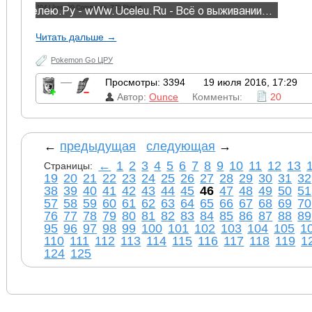
Читать дальше →
Pokemon Go ЦРУ
—
Просмотры: 3394
19 июля 2016, 17:29
Автор:
Ounce
Комменты:
20
←
предыдущая
следующая
→
←
1
2
3
4
5
6
7
8
9
10
11
12
13
Страницы:
19
20
21
22
23
24
25
26
27
28
29
30
31
32
38
39
40
41
42
43
44
45
46
47
48
49
50
51
57
58
59
60
61
62
63
64
65
66
67
68
69
70
76
77
78
79
80
81
82
83
84
85
86
87
88
89
95
96
97
98
99
100
101
102
103
104
105
1
110
111
112
113
114
115
116
117
118
119
1
124
125