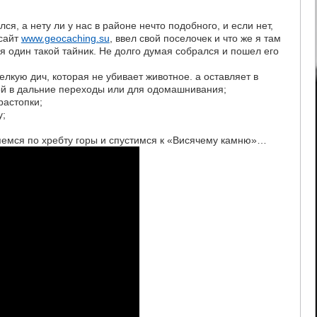
ся, а нету ли у нас в районе нечто подобного, и если нет,
 сайт
www.geocaching.su
, ввел свой поселочек и что же я там
 один такой тайник. Не долго думая собрался и пошел его
лкую дич, которая не убивает животное. а оставляет в
бой в дальние переходы или для одомашнивания;
растопки;
у;
яемся по хребту горы и спустимся к «Висячему камню»…