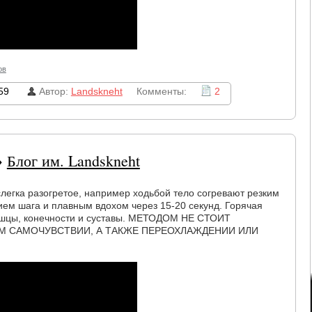
ов
59
Автор:
Landskneht
Комменты:
2
→
Блог им. Landskneht
легка разогретое, например ходьбой тело согревают резким
м шага и плавным вдохом через 15-20 секунд. Горячая
мышцы, конечности и суставы. МЕТОДОМ НЕ СТОИТ
М САМОЧУВСТВИИ, А ТАКЖЕ ПЕРЕОХЛАЖДЕНИИ ИЛИ