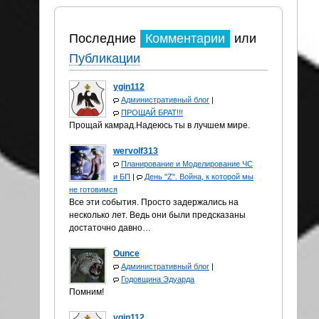
Последние
Комментарии
или
Публикации
ygin112
Административный блог
|
ПРОЩАЙ БРАТ!!!
Прощай камрад.Надеюсь ты в лучшем мире.
wervolf313
Планирование и Моделирование ЧС
и БП
|
День "Z". Война, к которой мы
не готовимся
Все эти события. Просто задержались на
несколько лет. Ведь они были предсказаны
достаточно давно…
Ounce
Административный блог
|
Годовщина Эдуарда
Помним!
ygin112