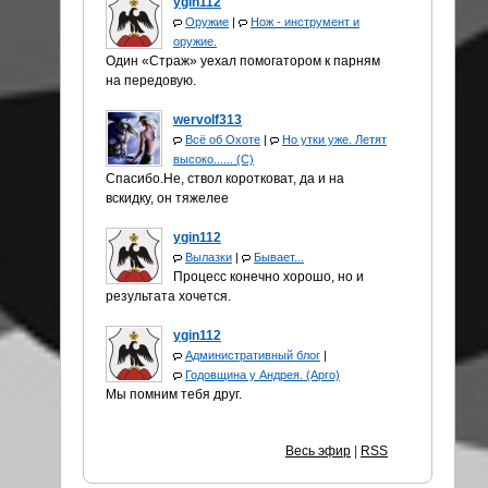
ygin112
Оружие
|
Нож - инструмент и
оружие.
Один «Страж» уехал помогатором к парням
на передовую.
wervolf313
Всё об Охоте
|
Но утки уже. Летят
высоко...... (С)
Спасибо.Не, ствол коротковат, да и на
вскидку, он тяжелее
ygin112
Вылазки
|
Бывает...
Процесс конечно хорошо, но и
результата хочется.
ygin112
Административный блог
|
Годовщина у Андрея. (Арго)
Мы помним тебя друг.
Весь эфир
|
RSS