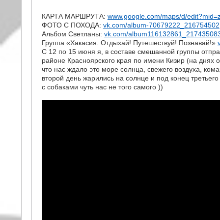
КАРТА МАРШРУТА:
www.google.com/maps/d/edit?mid=
ФОТО С ПОХОДА:
vk.com/album-70679222_216754502
Альбом Светланы:
vk.com/album116132861_21743508
Группа «Хакасия. Отдыхай! Путешествуй! Познавай!»
С 12 по 15 июня я, в составе смешанной группы отпр
районе Красноярского края по имени Кизир (на днях о
что нас ждало это море солнца, свежего воздуха, ком
второй день жарились на солнце и под конец третьег
с собаками чуть нас не того самого ))