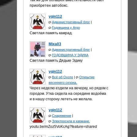
Так же для бóльшей вместительности был
приобретен автобокс.
ygin112
Административный блог
|
Годовщина у Аrgo
Светлая память камрад.
Mixa03
Административный блог
|
ГОДОВЩИНА У ЭДИКА
Светлая память Дядьке Эдику
ygin112
Всё об Охоте
|
Открытие
весеннего сезона.
Через неделю ездили на вечорку, но рядом с
городом. Утка сидела на середине водоёма
и в нашу сторону лететь не желала.
ygin112
Снаряжение
|
Электросила в кармане.
youtu.be/mZoz5VoKcAg?feature=shared