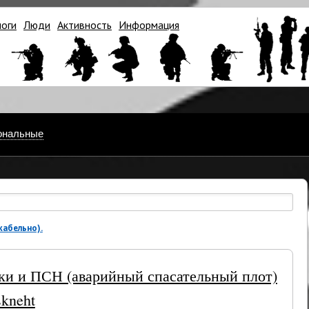
логи
Люди
Активность
Информация
ональные
абельно).
рки и ПСН (аварийный спасательный плот)
skneht