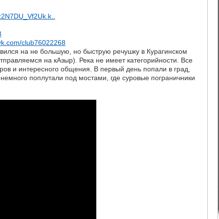
z2N7DU_Vf2Uk.k..
3
vk.com/club76022268
авился на не большую, но быструю речушку в Курагинском
тправляемся на кАзыр). Река не имеет категорийности. Все
аров и интересного общения. В первый день попали в град,
о немного поплутали под мостами, где суровые пограничники