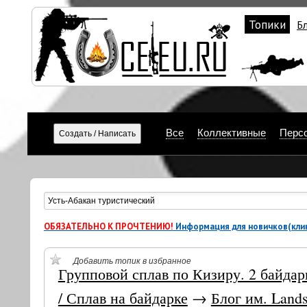
Топики
Б
Все
Коллективные
Перс
ОБЯЗАТЕЛЬНО К ПРОЧТЕНИЮ!
Информация для новичков(клик
Добавить топик в избранное
Групповой сплав по Кизиру. 2 байда
/ Сплав на байдарке
→
Блог им. Land