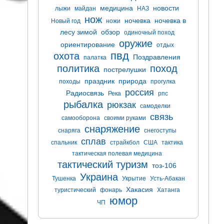
медицина
новости
лыжи
майдан
НАЗ
нож
ночевка
ночевка в
Новый год
ножи
лесу зимой
обзор
одиночный поход
оружие
ориентирование
отдых
пвд
охота
Поздравления
палатка
политика
поход
пострелушки
праздник
природа
походы
прогулка
россия
Радиосвязь
Река
рпс
рыбалка
рюкзак
самоделки
связь
самооборона
своими руками
снаряжение
снаряга
снегоступы
сплав
спальник
страйкбол
США
тактика
тактическая полевая медицина
тактический туризм
тоз-106
Украина
Тушенка
Укрытие
Усть-Абакан
Хакасия
туристический
фонарь
Хатанга
юмор
ЧП