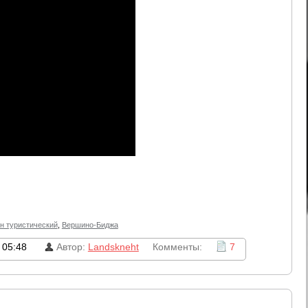
н туристический
,
Вершино-Биджа
 05:48
Автор:
Landskneht
Комменты:
7