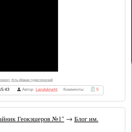
скнехт
,
Усть-Абакан туристический
15:43
Автор:
Landskneht
Комменты:
5
йник Геокэшеров №1"
→
Блог им.