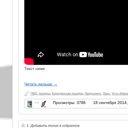
Текст ниже.
Читать дальше →
ПВД
,
пещеры
,
Бородинская пещера
,
Ландскнехт
,
Ланс
,
Усть-Абака
—
Просмотры: 3786
18 сентября 2014,
1
Добавить топик в избранное