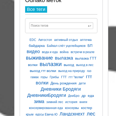
Облако меток
Все теги
EDC
Автостоп
активный отдых
аптечка
байдарка
БП
Байкал слёт уцелейщиков
видео
вода и еда
война
встречи в реале
выживание
вылазка
вылазка ГТТ
вылазки
волки
выход
выход в лес
выход гтт волки
выход на природу
газ
гтт
гамак
горы
Грибы
ГТТ
гтт "волки"
волки
День рождения
дети
Дневники Бродяги
ДневникиБродяги
др
еда
ДниБро
зима
зимний лес
история
книги
костер
консервированная еда
консервы
лес
Ландскнехт
крым
курсы Евича Ю