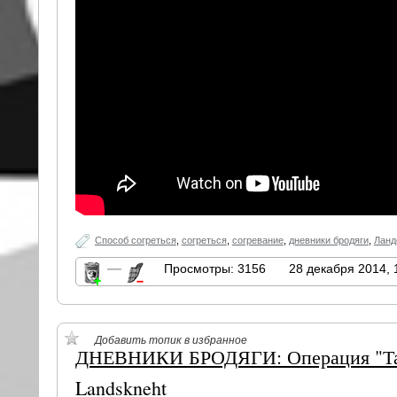
Способ согреться
,
согреться
,
согревание
,
дневники бродяги
,
Ланд
—
Просмотры: 3156
28 декабря 2014, 
Добавить топик в избранное
ДНЕВНИКИ БРОДЯГИ: Операция "Та
Landskneht