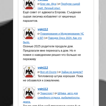
Блог им. Alya
|
Пробуем сырой
гриб. Личный опыт.
Ещё совет от адвоката Егорова. Съеденая
сырая лисичка избавляет от кишечных
паразитов.
ygin112
Планирование и Моделирование ЧС
и БП
|
Паводок Орск 2024. Как это
было.
Осенью 2025 родители продали дом.
Предлагали мне переехать в дом. Но я
помня о наводнении решил что больше не
переживу
ygin112
Всё об Охоте
|
Зайца не видели?
Тепловизор штука хорошая. Пока
не обзавелся к сожалению.
ygin112
Транспорт
|
ШНива, авто для
семейного отдыха, рыбалки/охоты,
драпа.