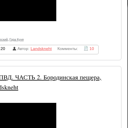
еский
,
Гора Куня
:20
Автор:
Landskneht
Комменты:
10
ВД. ЧАСТЬ 2. Бородинская пещера,
dskneht