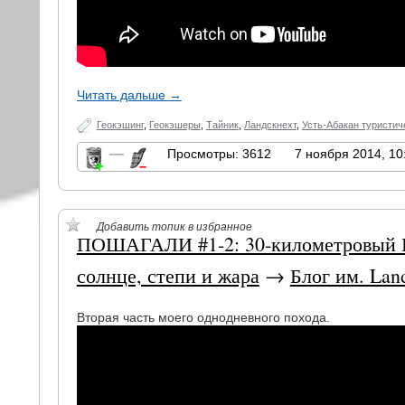
Читать дальше →
Геокэшинг
,
Геокэшеры
,
Тайник
,
Ландскнехт
,
Усть-Абакан туристич
—
Просмотры: 3612
7 ноября 2014, 10
Добавить топик в избранное
ПОШАГАЛИ #1-2: 30-километровый П
солнце, степи и жара
→
Блог им. Lan
Вторая часть моего однодневного похода.