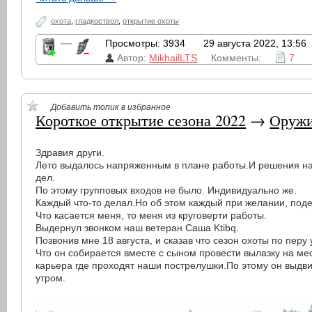
охота
,
гладкоствол
,
открытие охоты
—
Просмотры: 3934
29 августа 2022, 13:56
Автор:
MikhailLTS
Комменты:
7
Добавить топик в избранное
Короткое открытие сезона 2022
→
Оруж
Здравия други.
Лето выдалось напряженным в плане работы.И решения н
дел.
По этому групповых входов не было. Индивидуально же.
Каждый что-то делал.Но об этом каждый при желании, поде
Что касается меня, то меня из круговерти работы.
Выдернул звонком наш ветеран Саша Ktibq.
Позвонив мне 18 августа, и сказав что сезон охоты по перу
Что он собирается вместе с сыном провести вылазку на мес
карьера где проходят наши пострелушки.По этому он выдви
утром.