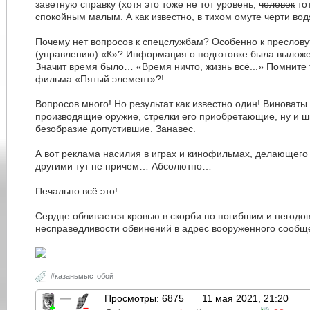
заветную справку (хотя это тоже не тот уровень,
человек
тот
спокойным малым. А как известно, в тихом омуте черти водя
Почему нет вопросов к спецслужбам? Особенно к преслову
(управлению) «К»? Информация о подготовке была выложе
Значит время было… «Время ничто, жизнь всё...» Помните 
фильма «Пятый элемент»?!
Вопросов много! Но результат как известно один! Виноваты
производящие оружие, стрелки его приобретающие, ну и ш
безобразие допустившие. Занавес.
А вот реклама насилия в играх и кинофильмах, делающего
другими тут не причем… Абсолютно…
Печально всё это!
Сердце обливается кровью в скорби по погибшим и негодо
несправедливости обвинений в адрес вооруженного сооб
#казаньмыстобой
—
Просмотры: 6875
11 мая 2021, 21:20