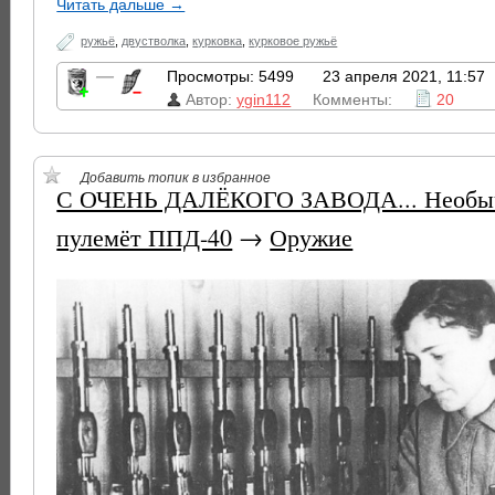
Читать дальше →
ружьë
,
двустволка
,
курковка
,
курковое ружьë
—
Просмотры: 5499
23 апреля 2021, 11:57
Автор:
ygin112
Комменты:
20
Добавить топик в избранное
С ОЧЕНЬ ДАЛЁКОГО ЗАВОДА... Необыч
пулемёт ППД-40
→
Оружие