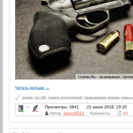
Читать дальше →
оружие
,
тоз-106
,
"смерть председателя"
,
размышления
,
мнения
,
плюсы 
—
Просмотры: 5841
21 июня 2018, 19:20
Автор:
wervolf313
Комменты:
42