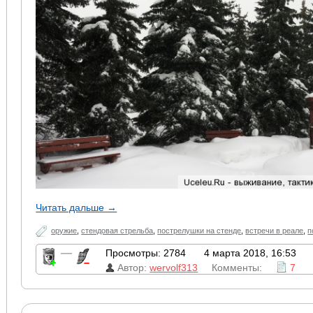
Читать дальше →
оружие
,
стендовая стрельба
,
пострелушки на стенде
,
встречи в реале
,
п
—
Просмотры: 2784
4 марта 2018, 16:53
Автор:
wervolf313
Комменты:
7