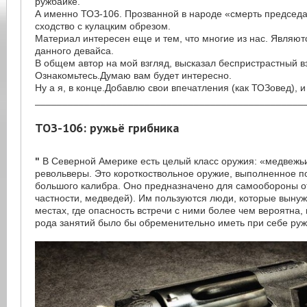
ружбайке.
А именно ТОЗ-106. Прозванной в народе «смерть председа
сходство с кулацким обрезом.
Материал интересен еще и тем, что многие из нас. Являю
данного девайса.
В общем автор на мой взгляд, высказал беспристрастный вз
Ознакомьтесь.Думаю вам будет интересно.
Ну а я, в конце.Добавлю свои впечатления (как ТОЗовед),
_________________________________________________
ТОЗ-106: ружьё грибника
"
В Северной Америке есть целый класс оружия: «медвежь
револьверы. Это короткоствольное оружие, выполненное 
большого калибра. Оно предназначено для самообороны о
частности, медведей). Им пользуются люди, которые вынуж
местах, где опасность встречи с ними более чем вероятна, 
рода занятий было бы обременительно иметь при себе ружь