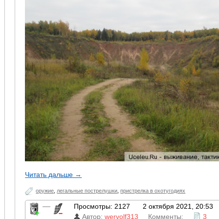
Читать дальше →
оружие
,
легальные пострелушки
,
пристрелка в охотугодиях
—
Просмотры: 2127
2 октября 2021, 20:53
Автор:
wervolf313
Комменты:
3