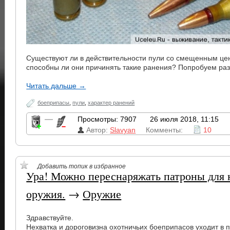
Существуют ли в действительности пули со смещенным це
способны ли они причинять такие ранения? Попробуем раз
Читать дальше →
боеприпасы
,
пули
,
характер ранений
—
Просмотры: 7907
26 июля 2018, 11:15
Автор:
Slavyan
Комменты:
10
Добавить топик в избранное
Ура! Можно переснаряжать патроны для 
оружия.
→
Оружие
Здравствуйте.
Нехватка и дороговизна охотничьих боеприпасов уходит в 