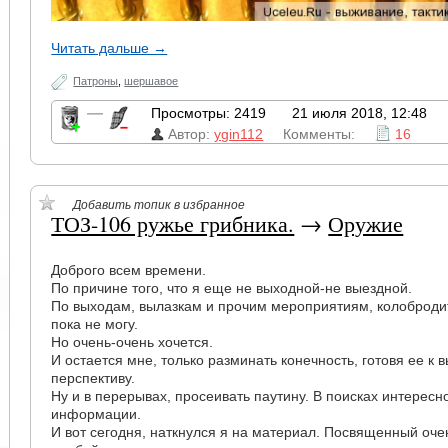
Читать дальше →
Патроны
,
шершавое
—
Просмотры: 2419
21 июля 2018, 12:48
Автор:
ygin112
Комменты:
16
Добавить топик в избранное
ТОЗ-106 ружье грибника.
→
Оружие
Доброго всем времени.
По причине того, что я еще не выходной-не выездной.
По выходам, вылазкам и прочим мероприятиям, колоброди
пока не могу.
Но очень-очень хочется.
И остается мне, только разминать конечность, готовя ее к 
перспективу.
Ну и в перерывах, просеивать паутину. В поисках интересн
информации.
И вот сегодня, наткнулся я на материал. Посвященный оче