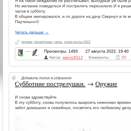
Я на такой нежданчик не рассчитывал, выходные уж были 
Но желание повидаться И пострелять пересилило.И я реши
часов в субботу.
В общем экипировался, и по дороге на дачу Свернул в те м
Паутиныч»©
Читать дальше →
оружие
,
посрелушки
,
связь
,
сезон охоты 2022
—
Просмотры: 1493
27 августа 2022, 19:40
Автор:
wervolf313
Комменты:
20
Добавить топик в избранное
Субботние пострелушки.
→
Оружие
И снова здравствуйте.
В эту субботу, снова получилось выкроить немножко време
забот домашних и семейных, посвятить его любимому делу