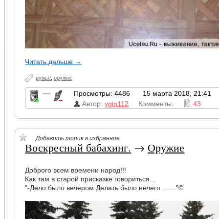
Читать дальше →
ружьё
,
оружие
—
Просмотры: 4486
15 марта 2018, 21:41
Автор:
ygin112
Комменты:
43
Добавить топик в избранное
Воскресный бабахинг.
→
Оружие
Доброго всем времени народ!!!
Как там в старой присказке говориться…
"-Дело было вечером.Делать было нечего ......."©