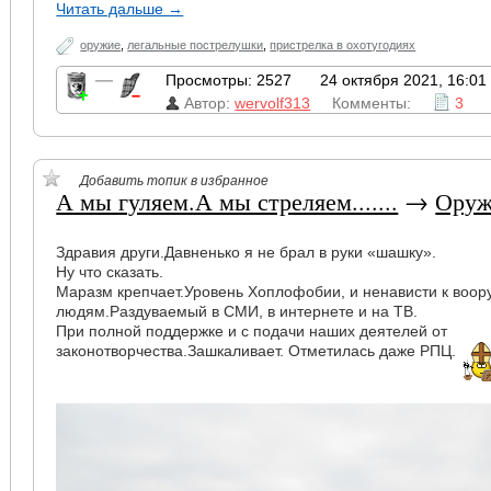
Читать дальше →
оружие
,
легальные пострелушки
,
пристрелка в охотугодиях
—
Просмотры: 2527
24 октября 2021, 16:01
Автор:
wervolf313
Комменты:
3
Добавить топик в избранное
А мы гуляем.А мы стреляем.......
→
Оруж
Здравия други.Давненько я не брал в руки «шашку».
Ну что сказать.
Маразм крепчает.Уровень Хоплофобии, и ненависти к воо
людям.Раздуваемый в СМИ, в интернете и на ТВ.
При полной поддержке и с подачи наших деятелей от
законотворчества.Зашкаливает. Отметилась даже РПЦ.