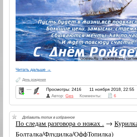
Читать дальше →
День рождения
—
Просмотры: 2416
11 ноября 2018, 22:55
Автор:
Ges
Комменты:
6
Добавить топик в избранное
По следам разговора о ножах .
→
Курилк
Болталка/Флудилка/ОффТопилка)