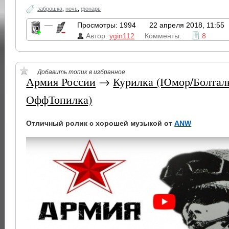
заброшка
,
ночь
,
фонарь
—
Просмотры: 1994
22 апреля 2018, 11:55
Автор:
ygin112
Комменты:
8
Добавить топик в избранное
Армия России
→
Курилка (Юмор/Болтал
ОффТопилка)
Отличный ролик с хорошей музыкой от
ANW