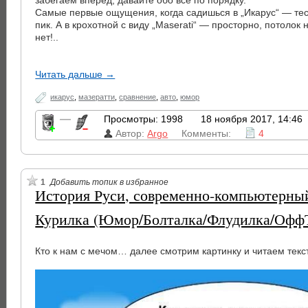
забегаем вперёд, давайте обо всё по порядку.
Самые первые ощущения, когда садишься в „Икарус“ — тес
пик. А в крохотной с виду „Maserati“ — просторно, потолок не
нет!..
Читать дальше →
икарус
,
мазератти
,
сравнение
,
авто
,
юмор
—
Просмотры: 1998
18 ноября 2017, 14:46
Автор:
Argo
Комменты:
4
1
Добавить топик в избранное
История Руси, современно-компьютерны
Курилка (Юмор/Болталка/Флудилка/Офф
Кто к нам с мечом… далее смотрим картинку и читаем текс