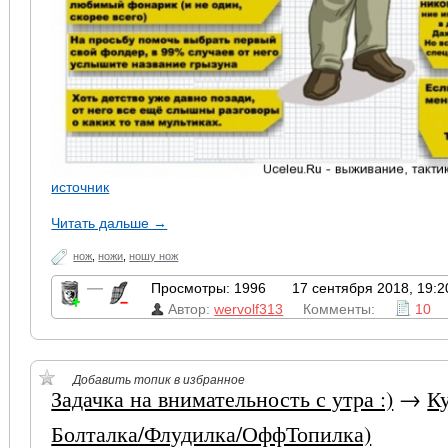
источник
Читать дальше →
нож
,
ножи
,
ношу нож
—
Просмотры: 1996
17 сентября 2018, 19:2
Автор:
wervolf313
Комменты:
10
Добавить топик в избранное
Задачка на внимательность с утра :)
→
К
Болталка/Флудилка/ОффТопилка)