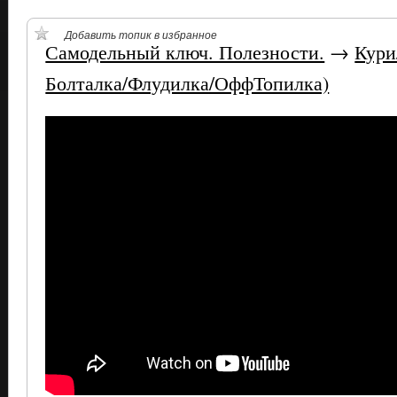
Добавить топик в избранное
Самодельный ключ. Полезности.
→
Кури
Болталка/Флудилка/ОффТопилка)