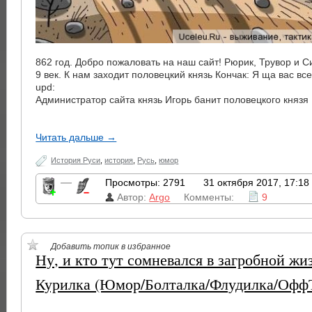
862 год. Добро пожаловать на наш сайт! Рюрик, Трувор и С
9 век. К нам заходит половецкий князь Кончак: Я ща вас всех
upd:
Администратор сайта князь Игорь банит половецкого князя
Читать дальше →
История Руси
,
история
,
Русь
,
юмор
—
Просмотры: 2791
31 октября 2017, 17:18
Автор:
Argo
Комменты:
9
Добавить топик в избранное
Ну, и кто тут сомневался в загробной жи
Курилка (Юмор/Болталка/Флудилка/Офф