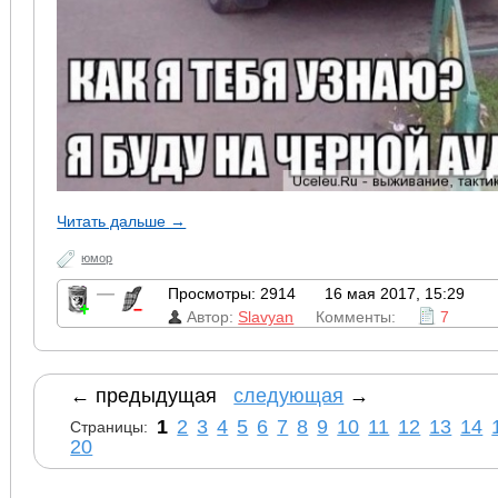
Читать дальше →
юмор
—
Просмотры: 2914
16 мая 2017, 15:29
Автор:
Slavyan
Комменты:
7
← предыдущая
следующая
→
1
2
3
4
5
6
7
8
9
10
11
12
13
14
Страницы:
20