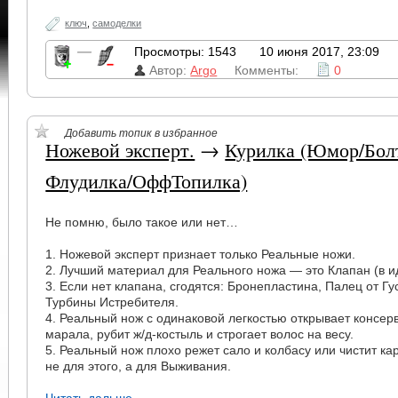
ключ
,
самоделки
—
Просмотры: 1543
10 июня 2017, 23:09
Автор:
Argo
Комменты:
0
Добавить топик в избранное
Ножевой эксперт.
→
Курилка (Юмор/Бол
Флудилка/ОффТопилка)
Не помню, было такое или нет…
1. Ножевой эксперт признает только Реальные ножи.
2. Лучший материал для Реального ножа — это Клапан (в 
3. Если нет клапана, сгодятся: Бронепластина, Палец от Г
Турбины Истребителя.
4. Реальный нож с одинаковой легкостью открывает консер
марала, рубит ж/д-костыль и строгает волос на весу.
5. Реальный нож плохо режет сало и колбасу или чистит ка
не для этого, а для Выживания.
Читать дальше →