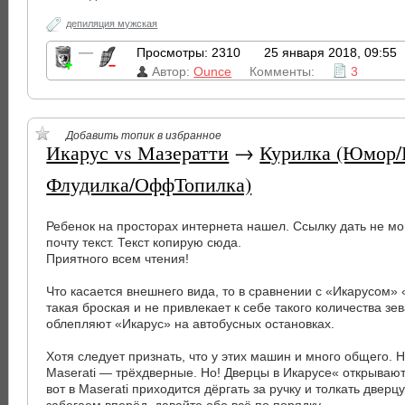
депиляция мужская
—
Просмотры: 2310
25 января 2018, 09:55
Автор:
Ounce
Комменты:
3
Добавить топик в избранное
Икарус vs Мазератти
→
Курилка (Юмор/
Флудилка/ОффТопилка)
Ребенок на просторах интернета нашел. Ссылку дать не мо
почту текст. Текст копирую сюда.
Приятного всем чтения!
Что касается внешнего вида, то в сравнении с «Икарусом»
такая броская и не привлекает к себе такого количества зе
облепляют «Икарус» на автобусных остановках.
Хотя следует признать, что у этих машин и много общего. 
Maserati — трёхдверные. Но! Дверцы в Икарусе« открывают
вот в Maserati приходится дёргать за ручку и толкать дверц