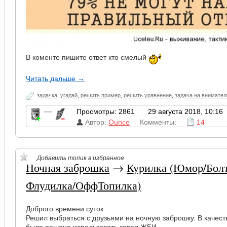
В коменте пишите ответ кто смелый
Читать дальше →
задачка
,
угадай
,
решить пример
,
решить уравнение
,
задача на внимате
—
Просмотры: 2861
29 августа 2018, 10:16
Автор:
Ounce
Комменты:
14
Добавить топик в избранное
Ночная заброшка
→
Курилка (Юмор/Болт
Флудилка/ОффТопилка)
Доброго времени суток.
Решил выбраться с друзьями на ночную заброшку. В качест
было решено использовать завод ЖБИ.