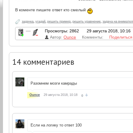
В коменте пишите ответ кто смелый
задачка
,
угадай
,
решить пример
,
решить уравнение
,
задача на внимате
—
Просмотры: 2862
29 августа 2018, 10:16
Автор:
Ounce
Комменты:
Поделиться
14
комментариев
Разомнем мозги камрады
Ounce
29 августа 2018, 10:18
0
Если на логику то ответ 100