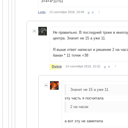
3+4+4*11=51
↑
Leda
13 сентября 2018, 19:49
0
Не правильно. В последней троке в много
центра. Значит не 15 а уже 11.
Я выше ответ написал и решение 2 на часа
банан * 11 точек =38
↑
Ounce
14 сентября 2018, 15:02
0
Значит не 15 а уже 11.
эту часть я посчитала
2 на часах
а вот эту не заметила