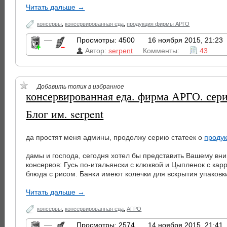
Читать дальше →
консервы
,
консервированная еда
,
продукция фирмы АРГО
—
Просмотры: 4500
16 ноября 2015, 21:23
Автор:
serpent
Комменты:
43
Добавить топик в избранное
консервированная еда. фирма АРГО. сери
Блог им. serpent
да простят меня админы, продолжу серию статеек о
проду
дамы и господа, сегодня хотел бы представить Вашему вн
консервов: Гусь по-итальянски с клюквой и Цыпленок с кар
блюда с рисом. Банки имеют колечки для вскрытия упаковк
Читать дальше →
консервы
,
консервированная еда
,
АГРО
—
Просмотры: 2574
14 ноября 2015, 21:41