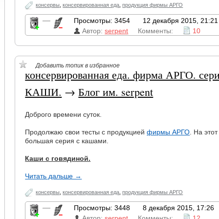
консервы
,
консервированная еда
,
продукция фирмы АРГО
—
Просмотры: 3454
12 декабря 2015, 21:21
Автор:
serpent
Комменты:
10
Добавить топик в избранное
консервированная еда. фирма АРГО. сери
КАШИ.
→
Блог им. serpent
Доброго времени суток.
Продолжаю свои тесты с продукцией
фирмы АРГО
. На это
большая серия с кашами.
Каши с говядиной.
Читать дальше →
консервы
,
консервированная еда
,
продукция фирмы АРГО
—
Просмотры: 3448
8 декабря 2015, 17:26
Автор:
serpent
Комменты:
12