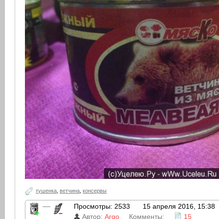
тушенка
,
ветчина
,
консервы
—
Просмотры: 2533
15 апреля 2016, 15:38
Автор:
Argo
Комменты:
15