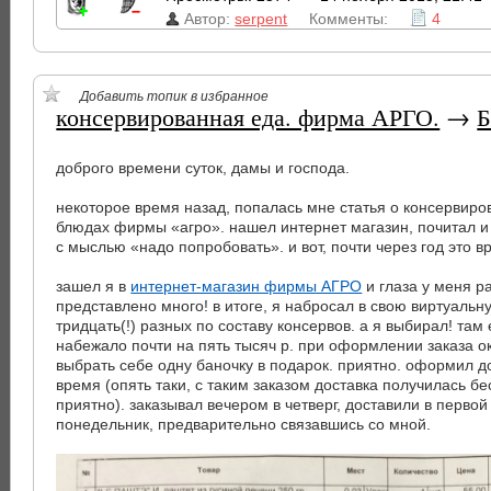
Автор:
serpent
Комменты:
4
Добавить топик в избранное
консервированная еда. фирма АРГО.
→
Б
доброго времени суток, дамы и господа.
некоторое время назад, попалась мне статья о консервир
блюдах фирмы «агро». нашел интернет магазин, почитал и
с мыслью «надо попробовать». и вот, почти через год это в
зашел я в
интернет-магазин фирмы АГРО
и глаза у меня р
представлено много! в итоге, я набросал в свою виртуальн
тридцать(!) разных по составу консервов. а я выбирал! там е
набежало почти на пять тысяч р. при оформлении заказа ок
выбрать себе одну баночку в подарок. приятно. оформил д
время (опять таки, с таким заказом доставка получилась бе
приятно). заказывал вечером в четверг, доставили в первой
понедельник, предварительно связавшись со мной.