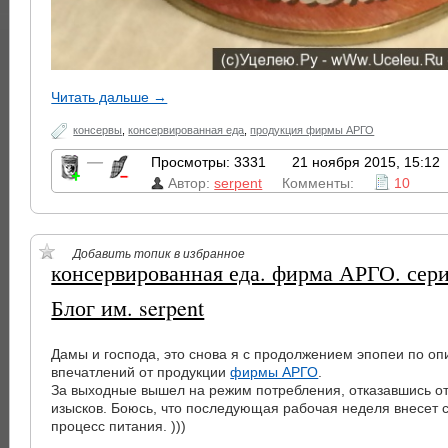
Читать дальше →
консервы
,
консервированная еда
,
продукция фирмы АРГО
—
Просмотры: 3331
21 ноября 2015, 15:12
Автор:
serpent
Комменты:
10
Добавить топик в избранное
консервированная еда. фирма АРГО. сери
Блог им. serpent
Дамы и господа, это снова я с продолжением эпопеи по о
впечатлений от продукции
фирмы АРГО
.
За выходные вышел на режим потребления, отказавшись о
изысков. Боюсь, что последующая рабочая неделя внесет с
процесс питания. )))