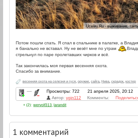
Потом пошли спать. Я спал в спальнике в палатке, а Влади
я банально не вставал. Ну не везёт мне по утрам
Влад
стрельнул по паре пролетавших чирков и всё.
Так закончилась моя первая весенняя охота.
Спасибо за внимание.
весенняя охота на селезня и гуся
,
оружие
,
сайга
,
Нива
,
скрадок
,
костер
—
Просмотры: 722
21 апреля 2025, 20:12
Автор:
ygin112
Комменты:
Поделитьс
+ (2):
wervolf313
,
larandit
1
комментарий