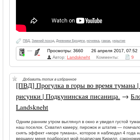
ПВД
,
Зимний поход
,
Дневники Бродяги
,
ночевка
,
гамак
,
укрытие
—
Просмотры: 3660
26 апреля 2017, 07:52
Автор:
Landskneht
Комменты:
9
Добавить топик в избранное
[ПВД] Прогулка в горы во время тумана 
рисунки | Подкунинская писаница.
→
Бл
Landskneht
Одним ранним утром выглянул в окно и увидел густой тума
наш поселок. Схватил камеру, пирожок и штатив — помчалс
снять эффект «море тумана», которое я наблюдал 4 года н
вершину меня подбросил мой подписчик Кирилл, сэкономи