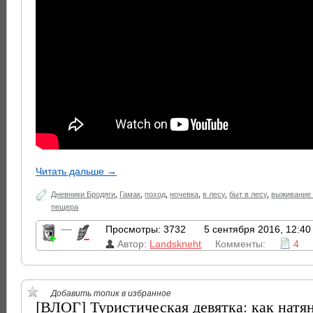
Читать дальше →
Дневники Бродяги
,
Гамак
,
поход
,
ночевка
,
в лесу
,
быт в лесу
,
выживание 
пещера
—
Просмотры: 3732
5 сентября 2016, 12:40
Автор:
Landskneht
Комменты:
4
Добавить топик в избранное
[ВЛОГ] Туристическая девятка: как натя