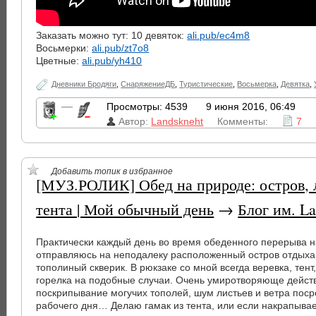
Заказать можно тут: 10 девяток:
ali.pub/ec4m8
Восьмерки:
ali.pub/zt7o8
Цветные:
ali.pub/yh410
Дневники Бродяги
,
СнаряжениеДБ
,
Туристические
,
Восьмерка
,
Девятка
,
—
Просмотры: 4539
9 июня 2016, 06:49
Автор:
Landskneht
Комменты:
7
Добавить топик в избранное
[МУЗ.РОЛИК] Обед на природе: остров, л
тента | Мой обычный день
→
Блог им. La
Практически каждый день во время обеденного перерыва н
отправляюсь на неподалеку расположенный остров отдыха
тополиный скверик. В рюкзаке со мной всегда веревка, тент
горелка на подобные случаи. Очень умиротворяюще действ
поскрипывание могучих тополей, шум листьев и ветра поср
рабочего дня… Делаю гамак из тента, или если накрапыва