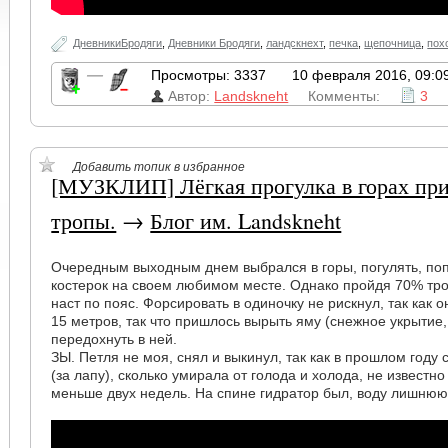
ДневникиБродяги
,
Дневники Бродяги
,
ландскнехт
,
печка
,
щепочница
,
пох
—
Просмотры: 3337
10 февраля 2016, 09:0
Автор:
Landskneht
Комменты:
3
Добавить топик в избранное
[МУЗКЛИП] Лёгкая прогулка в горах при 
тропы.
→
Блог им. Landskneht
Очередным выходным днем выбрался в горы, погулять, поп
костерок на своем любимом месте. Однако пройдя 70% тро
наст по пояс. Форсировать в одиночку не рискнул, так как 
15 метров, так что пришлось вырыть яму (снежное укрытие,
передохнуть в ней.
ЗЫ. Петля не моя, снял и выкинул, так как в прошлом году
(за лапу), сколько умирала от голода и холода, не известн
меньше двух недель. На спине гидратор был, воду лишнюю