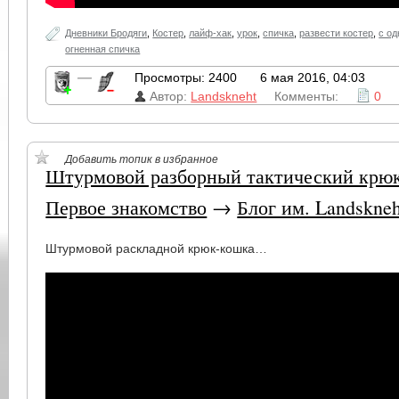
Дневники Бродяги
,
Костер
,
лайф-хак
,
урок
,
спичка
,
развести костер
,
с од
огненная спичка
—
Просмотры: 2400
6 мая 2016, 04:03
Автор:
Landskneht
Комменты:
0
Добавить топик в избранное
Штурмовой разборный тактический крюк
Первое знакомство
→
Блог им. Landskneh
Штурмовой раскладной крюк-кошка…