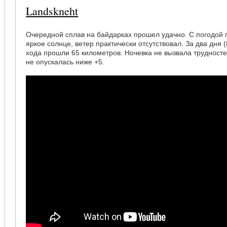
Landskneht
Очередной сплав на байдарках прошел удачно. С погодой 
яркое солнце, ветер практически отсутствовал. За два дня 
хода прошли 65 километров. Ночевка не вызвала трудност
не опускалась ниже +5.