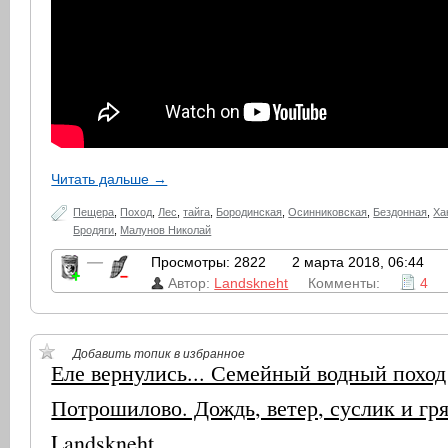
Читать дальше →
Пещера
,
Поход
,
Лес
,
тайга
,
Бородинская
,
Осинниковская
,
Бездонная
,
Ха
Бродяги
,
Малунов Николай
—
Просмотры: 2822
2 марта 2018, 06:44
Автор:
Landskneht
Комменты:
4
Добавить топик в избранное
Еле вернулись... Семейный водный поход
Потрошилово. Дождь, ветер, суслик и гря
Landskneht