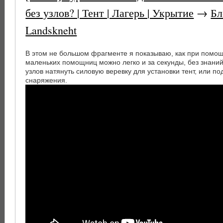
без узлов? | Тент | Лагерь | Укрытие
→
Бл
Landskneht
В этом не большом фрагменте я показываю, как при помо
маленьких помощниц можно легко и за секунды, без знани
узлов натянуть силовую веревку для установки тент, или по
снаряжения.