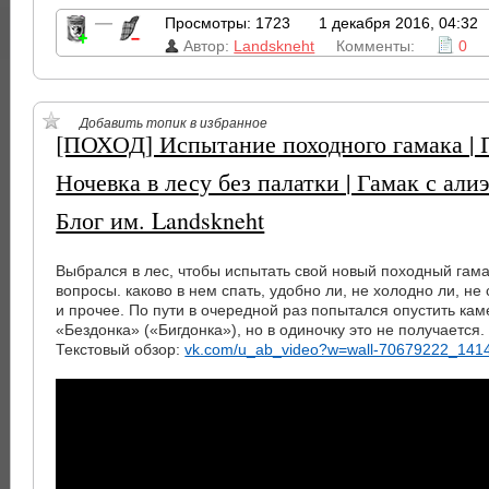
—
Просмотры: 1723
1 декабря 2016, 04:32
Автор:
Landskneht
Комменты:
0
Добавить топик в избранное
[ПОХОД] Испытание походного гамака | 
Ночевка в лесу без палатки | Гамак с али
Блог им. Landskneht
Выбрался в лес, чтобы испытать свой новый походный гамак
вопросы. каково в нем спать, удобно ли, не холодно ли, не
и прочее. По пути в очередной раз попытался опустить ка
«Бездонка» («Бигдонка»), но в одиночку это не получается.
Текстовый обзор:
vk.com/u_ab_video?w=wall-70679222_141