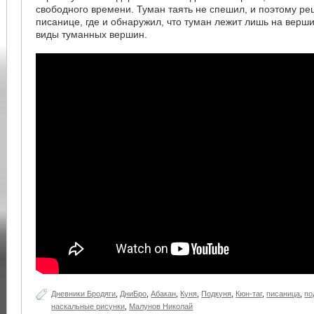
свободного времени. Туман таять не спешил, и поэтому ре
писанице, где и обнаружил, что туман лежит лишь на верши
виды туманных вершин.
Дневники Бродяги
,
ДниБро
,
Абакан
,
Куня
,
Подкуня
,
Кюн-таг
,
писаница
,
по
наскальные рисунки
,
Малунов Николай