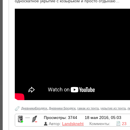
односкатное укрытие с козырьком и просто отдыхаю…
ДневникиБродяги
,
Дневники Бродяги
,
гамак из тента
,
укрытие из тента
,
л
—
Просмотры: 3744
18 мая 2016, 05:03
Автор:
Landskneht
Комменты:
23