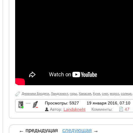
Дневники Бродяги
,
Ландскнехт
,
горы
,
Хакасия
,
Куня
,
снег
,
мороз
,
солнце
—
Просмотры: 5927
19 января 2016, 07:10
Автор:
Landskneht
Комменты:
47
← предыдущая
следующая
→