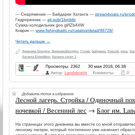
— Снаряжение — Байдарки Хатанга —
streamboats.ru/prod
Гидрорюкзак —
ali.pub/1bmbtb
Сумка-холодильник goo.gl/fZb4XW
Коврик —
www.fishingbaits.ru/catalog/detail/98728/
Читать дальше →
Дневники Бродяги
,
ДневникиБродяги
,
Сплав
,
байдарка
,
Енисей
,
река
,
Хак
Хатанга Expedition
,
Хатанга спорт 1
—
Просмотры: 2362
30 мая 2018, 06:38
Автор:
Landskneht
Комменты:
0
Добавить топик в избранное
Лесной лагерь. Стройка / Одиночный похо
ночевкой / Весенний лес
→
Блог им. Lan
На страницах этого дневника вы вместе со мной отправитес
лесному лагерю, который постепенно уже начинает обраст