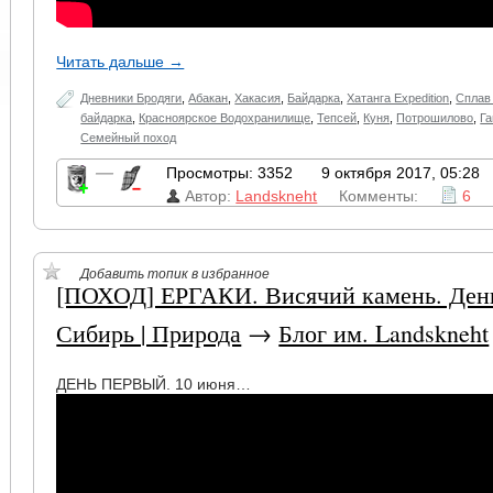
Читать дальше →
Дневники Бродяги
,
Абакан
,
Хакасия
,
Байдарка
,
Хатанга Expedition
,
Сплав
байдарка
,
Красноярское Водохранилище
,
Тепсей
,
Куня
,
Потрошилово
,
Г
Семейный поход
—
Просмотры: 3352
9 октября 2017, 05:28
Автор:
Landskneht
Комменты:
6
Добавить топик в избранное
[ПОХОД] ЕРГАКИ. Висячий камень. День 1
Сибирь | Природа
→
Блог им. Landskneht
ДЕНЬ ПЕРВЫЙ. 10 июня…