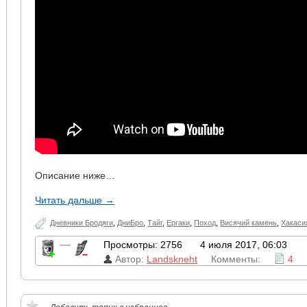
Описание ниже…
Читать дальше →
Дневники Бродяги
,
ДниБро
,
Тайг
,
Ергаки
,
Поход
,
Висячий камень
,
Хакаси
—
Просмотры: 2756
4 июля 2017, 06:03
Автор:
Landskneht
Комменты:
4