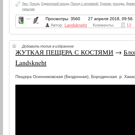
Лес
,
Поход
,
Одиночный поход
,
Поход с ночевкой
,
Туризм
,
походы
,
Дневн
укрытие
—
Просмотры: 3560
27 апреля 2018, 09:56
Автор:
Landskneht
Комменты:
12
Добавить топик в избранное
ЖУТКАЯ ПЕЩЕРА С КОСТЯМИ
→
Бло
Landskneht
Пещера Осинниковская (Бездонная), Бородинская. р. Хака