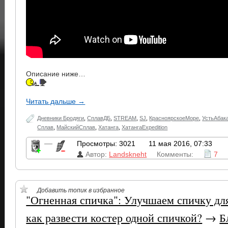
Описание ниже…
Читать дальше →
Дневники Бродяги
,
СплавДБ
,
STREAM
,
SJ
,
КрасноярскоеМоре
,
УстьАбак
Сплав
,
МайскийСплав
,
Хатанга
,
ХатангаExpedition
—
Просмотры: 3021
11 мая 2016, 07:33
Автор:
Landskneht
Комменты:
7
Добавить топик в избранное
"Огненная спичка": Улучшаем спичку дл
как развести костер одной спичкой?
→
Б