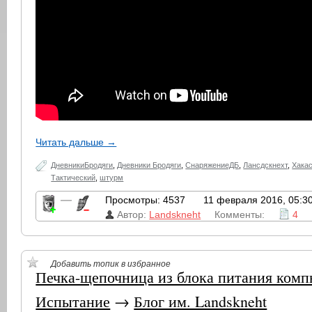
Читать дальше →
ДневникиБродяги
,
Дневники Бродяги
,
СнаряжениеДБ
,
Лансдскнехт
,
Хака
Тактический
,
штурм
—
Просмотры: 4537
11 февраля 2016, 05:3
Автор:
Landskneht
Комменты:
4
Добавить топик в избранное
Печка-щепочница из блока питания комп
Испытание
→
Блог им. Landskneht