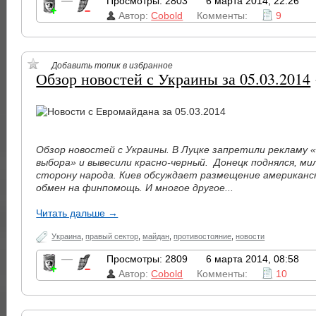
—
Просмотры: 2803
6 марта 2014, 22:26
Автор:
Cobold
Комменты:
9
Добавить топик в избранное
Обзор новостей с Украины за 05.03.2014
Обзор новостей с Украины. В Луцке запретили рекламу «
выбора» и вывесили красно-черный.
Донецк поднялся, ми
сторону народа. Киев обсуждает размещение американск
обмен на финпомощь. И многое другое...
Читать дальше →
Украина
,
правый сектор
,
майдан
,
противостояние
,
новости
—
Просмотры: 2809
6 марта 2014, 08:58
Автор:
Cobold
Комменты:
10