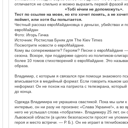
отличается не слильно и можно выразить первой фразой из
«Тобі нічим не допоможуть».
Тест по ссылке на мове, но кто хочет понять, а не хоче
поймет, или хотя бы попытается.
Честный рассказ евроМайдановца о деньгах, убийствах и 
евроМайдан
Фото: Игорь Гичка
Источник: Ростислав Буняк для The Kiev Times
Посмотрите новости о евроМайдане.
Кому вы сопереживаете? Героям? Песни о евроМайдане —
сезона. Вскоре, при поддержке одного из политиков-олигарх
более 10 томов стихотворений о евроМайдане. Это называ
образа.
Владимир, с которым я связался при помощи знакомого пс
вписывается в медийный формат. Если говорить языком шо
неформат. Он не похож на патриота с телеэкрана, который
до конца.
Одежда Владимира не украшена свастикой. Пока мы шли к
интервью, он ни разу не произнес «Слава Украине!», а во в
него не услышал слова «побратим». Владимиру 25 лет, он 
Львовской области (в целях безопасности просят не упоми
героя и место встречи. — Р. Б.). Он не играет в тягнибоковс