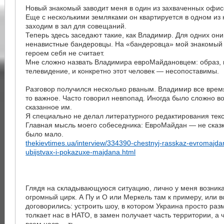
Новый знакомый заводит меня в один из захваченных офисо
Еще с несколькими земляками он квартируется в одном из
заходим в зал для совещаний.
Теперь здесь заседают такие, как Владимир. Для одних они
ненавистные бандеровцы. На «бандеровца» мой знакомый 
героем себя не считает.
Мне сложно назвать Владимира евроМайдановцем: образ, 
телевидение, и конкретно этот человек — несопоставимы.
Разговор получился несколько рваным. Владимир все время
то важное. Часто говорил невпопад. Иногда было сложно в
сказанное им.
Я специально не делал литературного редактирования текс
Главная мысль моего собеседника: ЕвроМайдан — не сказк
было мало.
thekievtimes.ua/interview/334390-chestnyj-rasskaz-evromajd
ubijstvax-i-pokazuxe-majdana.html
Глядя на складывающуюся ситуацию, лично у меня возник
огромный цирк. А Пу и О или Меркель там к примеру, или вс
договорились: устроить шоу, в котором Украина просто разм
толкает нас в НАТО, в замен получает часть территории, а 