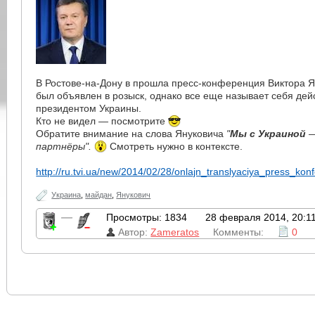
В Ростове-на-Дону в прошла пресс-конференция Виктора Я
был объявлен в розыск, однако все еще называет себя де
президентом Украины.
Кто не видел — посмотрите
Обратите внимание на слова Януковича
"
Мы
с Украиной
—
партнёры".
Смотреть нужно в контексте.
http://ru.tvi.ua/new/2014/02/28/onlajn_translyaciya_press_kon
Украина
,
майдан
,
Янукович
—
Просмотры: 1834
28 февраля 2014, 20:1
Автор:
Zameratos
Комменты:
0