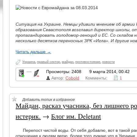
Ситуация на Украине. Немцы удивили мнением об армии 
образования Севастополя возглавил директор школы, о
пропагандировать голодомор-геноцид и ЕС. Со складов 
несколько десятков переносных ЗРК «Игла». И другие нов
Читать дальше →
Украина
,
правый сектор
,
майдан
,
противостояние
,
новости
—
Просмотры: 2408
9 марта 2014, 00:42
Автор:
Cobold
Комменты:
1
Добавить топик в избранное
Майдан, расказ учасника, без лишнего р
истерик.
→
Блог им. Deletant
Перепост чистой воды. От себя добавлю, вот в такой раск
отношение к людям верю, более того думаю что в Украине,