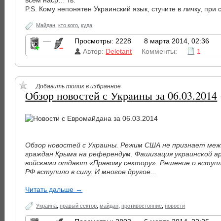
всем наср… ть.
P.S. Кому непонятен Украинский язык, стучите в личку, при 
Майдан
,
кто кого
,
куда
—
Просмотры: 2228
8 марта 2014, 02:36
Автор:
Deletant
Комменты:
1
Добавить топик в избранное
Обзор новостей с Украины за 06.03.2014
Обзор новостей с Украины. Режим США не признает меж
граждан Крыма на референдум. Фашизация украинской а
войсками отдают «Правому сектору». Решение о вступл
РФ вступило в силу. И многое другое...
Читать дальше →
Украина
,
правый сектор
,
майдан
,
противостояние
,
новости