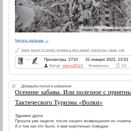
Читать дальше →
Зима
,
выход гтт волки
,
ночевка в лесу зимой
,
снегосупы
,
санки
,
чум
—
Просмотры: 2710
31 января 2022, 13:52
Автор:
wervolf313
Комменты:
12
Добавить топик в избранное
Осенние забавы. Или полезное с приятн
Тактического Туризма «Волки»
Здравия други.
Прошла уже неделя, после нашего возвращения из «пампа
А о том как это было, я вам коротенько поведаю.