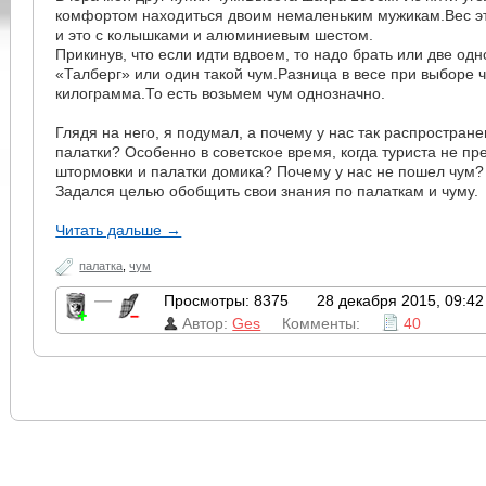
комфортом находиться двоим немаленьким мужикам.Вес э
и это с колышками и алюминиевым шестом.
Прикинув, что если идти вдвоем, то надо брать или две од
«Талберг» или один такой чум.Разница в весе при выборе 
килограмма.То есть возьмем чум однозначно.
Глядя на него, я подумал, а почему у нас так распростран
палатки? Особенно в советское время, когда туриста не пр
штормовки и палатки домика? Почему у нас не пошел чум?
Задался целью обобщить свои знания по палаткам и чуму.
Читать дальше →
палатка
,
чум
—
Просмотры: 8375
28 декабря 2015, 09:42
Автор:
Ges
Комменты:
40