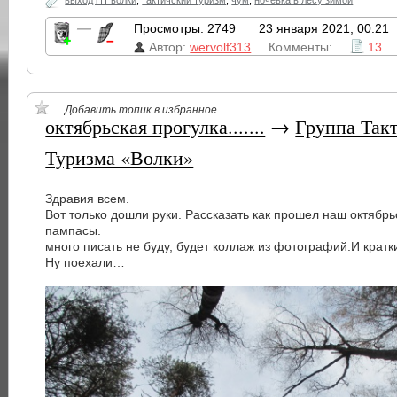
выход гтт волки
,
тактичский туризм
,
чум
,
ночевка в лесу зимой
—
Просмотры: 2749
23 января 2021, 00:21
Автор:
wervolf313
Комменты:
13
Добавить топик в избранное
октябрьская прогулка.......
→
Группа Так
Туризма «Волки»
Здравия всем.
Вот только дошли руки. Рассказать как прошел наш октябрь
пампасы.
много писать не буду, будет коллаж из фотографий.И кратк
Ну поехали…