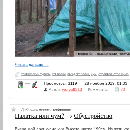
Читать дальше →
тактический туризм
,
гтт волки
,
выхд гтт волки
,
чум
,
строительство чума
—
Просмотры: 3119
28 ноября 2019, 01:03
Автор:
wervolf313
Комменты:
20
Добавить топик в избранное
Палатка или чум?
→
Обустройство
Вчера мой друг купил чум.Высота шатра 190см. Из пяти уго