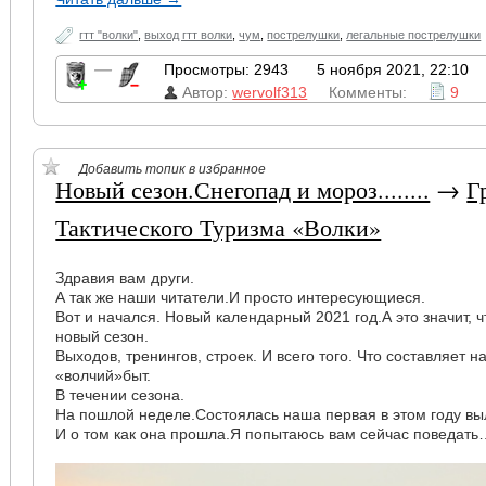
гтт "волки"
,
выход гтт волки
,
чум
,
пострелушки
,
легальные пострелушки
—
Просмотры: 2943
5 ноября 2021, 22:10
Автор:
wervolf313
Комменты:
9
Добавить топик в избранное
Новый сезон.Снегопад и мороз........
→
Г
Тактического Туризма «Волки»
Здравия вам други.
А так же наши читатели.И просто интересующиеся.
Вот и начался. Новый календарный 2021 год.А это значит, 
новый сезон.
Выходов, тренингов, строек. И всего того. Что составляет 
«волчий»быт.
В течении сезона.
На пошлой неделе.Состоялась наша первая в этом году вы
И о том как она прошла.Я попытаюсь вам сейчас поведать