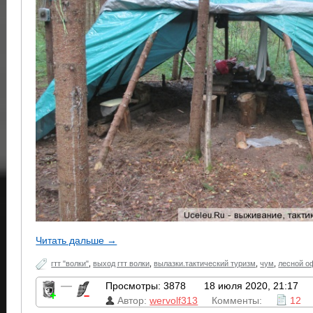
Читать дальше →
гтт "волки"
,
выход гтт волки
,
вылазки.тактический туризм
,
чум
,
лесной о
—
Просмотры: 3878
18 июля 2020, 21:17
Автор:
wervolf313
Комменты:
12