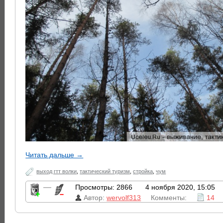
Читать дальше →
выход гтт волки
,
тактический туризм
,
стройка
,
чум
—
Просмотры: 2866
4 ноября 2020, 15:05
Автор:
wervolf313
Комменты:
14