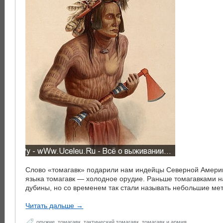
Слово «томагавк» подарили нам индейцы Северной Америк
языка томагавк — холодное орудие. Раньше томагавками н
дубины, но со временем так стали называть небольшие ме
Читать дальше →
оружие
,
томагавк
,
тактический томагавк
,
томагавк и армия