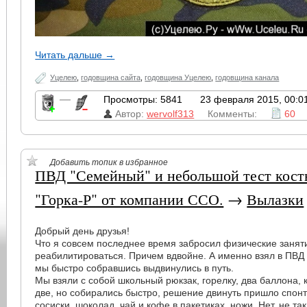
Читать дальше →
Уцелею
,
годовщина сайта
,
годовщина Уцелею
,
годовщина канала
—
Просмотры: 5841
23 февраля 2015, 00:0
Автор:
wervolf313
Комменты:
60
Добавить топик в избранное
ПВД "Семейный" и небольшой тест кост
"Горка-Р" от компании ССО.
→
Вылазки
Добрый день друзья!
Что я совсем последнее время забросил физические занят
реабилитироваться. Причем вдвойне. А именно взял в ПВД 
мы быстро собравшись выдвинулись в путь.
Мы взяли с собой школьный рюкзак, горелку, два баллона, 
две, но собирались быстро, решение двинуть пришло спонта
сосиски, шоколад, чай и кофе в пакетиках, ножи. Нет, не т