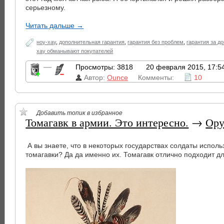
серьезному.
Читать дальше →
ноу-хау
,
дополнительная гарантия
,
гарантия без проблем
,
гарантия за д
хау обманывают покупателей
—
Просмотры: 3818
20 февраля 2015, 17:5
Автор:
Ounce
Комменты:
10
Добавить топик в избранное
Томагавк в армии. Это интересно.
→
Ор
А вы знаете, что в некоторых государствах солдаты исполь
томагавки? Да да именно их. Томагавк отлично подходит д