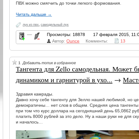
ПВХ можно смягчить до точки легкого формования.
Читать дальше →
лук из пвх
,
самодельный лук
—
Просмотры: 18878
17 февраля 2015, 11:
Автор:
Ounce
Комменты:
13
1
Добавить топик в избранное
Тангента для Zello самодельная. Может 
динамиком и гарнитурой в ухо...
→
Маст
Здравия камрады.
Давно хочу себе тангенту для Зелло нашей любимой, но це
демократичны… нет слов в общем. Средняя цена тангенты
при том что курс доллара на сегодняшний день 65,0862 руб
платить 8000 рублей за это дело. Ну а наши руки не для ск
и началось…