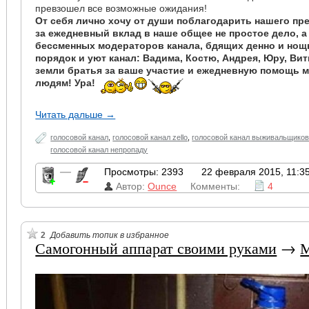
превзошел все возможные ожидания!
От себя лично хочу от души поблагодарить нашего пр
за ежедневный вклад в наше общее не простое дело, а 
бессменных модераторов канала, бдящих денно и но
порядок и уют канал: Вадима, Костю, Андрея, Юру, Ви
земли братья за ваше участие и ежедневную помощь м
людям! Ура!
Читать дальше →
голосовой канал
,
голосовой канал zello
,
голосовой канал выживальщико
голосовой канал непропаду
—
Просмотры: 2393
22 февраля 2015, 11:3
Автор:
Ounce
Комменты:
4
2
Добавить топик в избранное
Самогонный аппарат своими руками
→
М