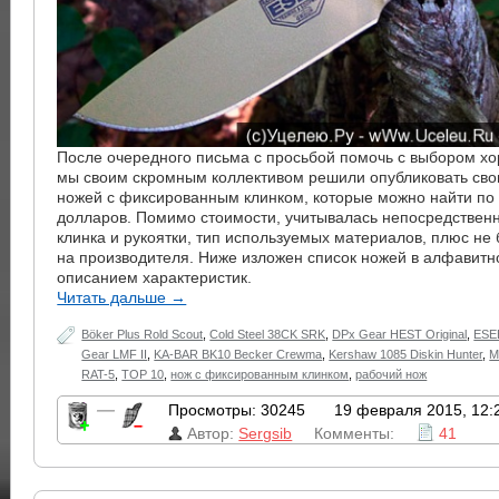
После очередного письма с просьбой помочь с выбором хо
мы своим скромным коллективом решили опубликовать сво
ножей с фиксированным клинком, которые можно найти по 
долларов. Помимо стоимости, учитывалась непосредствен
клинка и рукоятки, тип используемых материалов, плюс не
на производителя. Ниже изложен список ножей в алфавитн
описанием характеристик.
Читать дальше →
Böker Plus Rold Scout
,
Cold Steel 38CK SRK
,
DPx Gear HEST Original
,
ESE
Gear LMF II
,
KA-BAR BK10 Becker Crewma
,
Kershaw 1085 Diskin Hunter
,
M
RAT-5
,
TOP 10
,
нож с фиксированным клинком
,
рабочий нож
—
Просмотры: 30245
19 февраля 2015, 12:
Автор:
Sergsib
Комменты:
41