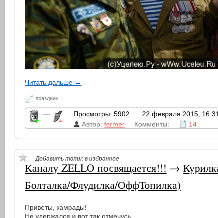
Читать дальше →
праздник
—
Просмотры: 5902
22 февраля 2015, 16:3
Автор:
fermer
Комменты:
14
Добавить топик в избранное
Каналу ZELLO посвящается!!!
→
Курилк
Болталка/Флудилка/ОффТопилка)
Приветы, камрады!
Не удержался и вот так отмечусь.