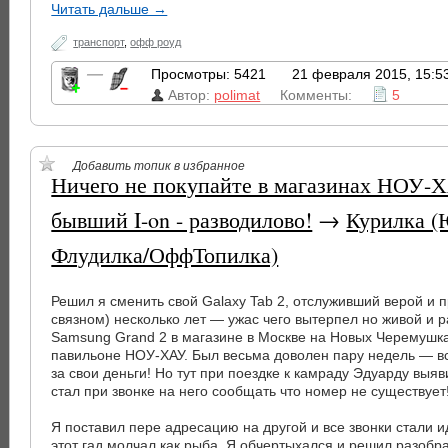
Читать дальше →
транспорт
,
офф роуд
—
Просмотры: 5421
21 февраля 2015, 15:5
Автор:
polimat
Комменты:
5
Добавить топик в избранное
Ничего не покупайте в магазинах НОУ-Х
бывший I-on - разводилово!
→
Курилка (
Флудилка/ОффТопилка)
Решил я сменить свой Galaxy Tab 2, отслуживший верой и 
связном) несколько лет — ужас чего вытерпел но живой и р
Samsung Grand 2 в магазине в Москве на Новых Черемушка
павильоне НОУ-ХАУ. Был весьма доволен пару недель — в
за свои деньги! Но тут при поездке к камраду Эдуарду выя
стал при звонке на него сообщать что номер не существует
Я поставил пере адресацию на другой и все звонки стали и
этот гад молчал как рыба. Я обчертыхался и решил разобр