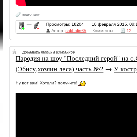
видео
,
шоу
—
Просмотры: 18204
18 февраля 2015, 09:
Автор:
sakhalin65
Комменты:
12
Добавить топик в избранное
Пародия на шоу "Последний герой" на о
(Эбису,хозяин леса) часть №2
→
У костр
Ну вот вам! Хотели? получите!