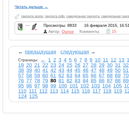
Читать дальше →
тангента зелло
,
тангента zello
,
самодельная тангента
,
самодельная танге
—
Просмотры: 8833
16 февраля 2015, 16:5
Автор:
Ounce
Комменты:
15
←
предыдущая
следующая
→
←
1
2
3
4
5
6
7
8
9
10
11
12
13
Страницы:
19
20
21
22
23
24
25
26
27
28
29
30
31
32
38
39
40
41
42
43
44
45
46
47
48
49
50
51
57
58
59
60
61
62
63
64
65
66
67
68
69
70
76
77
78
79
80
81
82
83
84
85
86
87
88
89
95
96
97
98
99
100
101
102
103
104
105
1
110
111
112
113
114
115
116
117
118
119
1
124
125