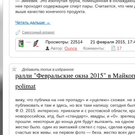
— Змеевик. Это изогнутая труба, помещенная в охлаждаю
нее проходят содержащие спирт пары. Считается, что чем 
выше качество конечного продукта.
Читать дальше →
Самогонный аппарат
—
Просмотры: 22514
21 февраля 2015, 17:
Автор:
Ounce
Комменты:
17
Добавить топик в избранное
ралли "Февральские окна 2015" в Майко
polimat
вижу, что публика на «не пропаду» и «уцелею» схожая. не 
публиковать и там и здесь, но все таки напишу. сегодня б
Ф.О. 2015. интересно. приехали и с ростовской области, кр
новороссийска, итд. был «стандарт», квадры, и «0». зрелещ
прошли. некоторые до конца для будут вылазить. на одно
жестко было. один из экипажей слетел с горы, сделав кувыро
счастью все живы. на первом фото — беха. жестко всех де