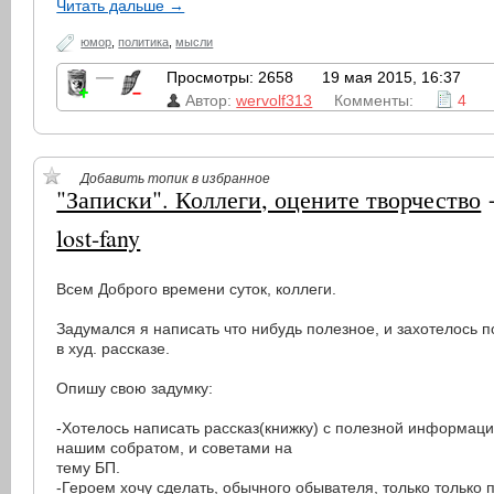
Читать дальше →
юмор
,
политика
,
мысли
—
Просмотры: 2658
19 мая 2015, 16:37
Автор:
wervolf313
Комменты:
4
Добавить топик в избранное
"Записки". Коллеги, оцените творчество
lost-fany
Всем Доброго времени суток, коллеги.
Задумался я написать что нибудь полезное, и захотелось 
в худ. рассказе.
Опишу свою задумку:
-Хотелось написать рассказ(книжку) с полезной информац
нашим собратом, и советами на
тему БП.
-Героем хочу сделать, обычного обывателя, только только 