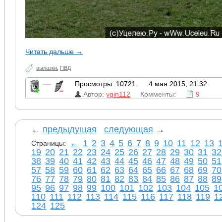
Читать дальше →
вылазки
,
ПВД
—
Просмотры: 10721
4 мая 2015, 21:32
Автор:
ygin112
Комменты:
9
←
предыдущая
следующая
→
←
1
2
3
4
5
6
7
8
9
10
11
12
13
Страницы:
19
20
21
22
23
24
25
26
27
28
29
30
31
32
38
39
40
41
42
43
44
45
46
47
48
49
50
51
57
58
59
60
61
62
63
64
65
66
67
68
69
70
76
77
78
79
80
81
82
83
84
85
86
87
88
89
95
96
97
98
99
100
101
102
103
104
105
1
110
111
112
113
114
115
116
117
118
119
1
124
125