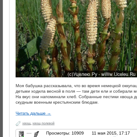
Моя бабушка рассказывала, что во время немецкой оккупац
детьми ходила весной в поля — там дети ели и собирали 
На вкус они напоминали хлеб. Собранные пестики хвоща д
скудным военным крестьянским блюдам.
Читать дальше →
хвощ
,
хвощ полевой
—
Просмотры: 10909
11 мая 2015, 17:17