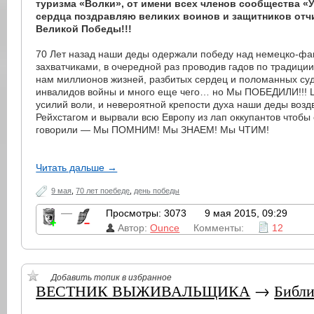
туризма «Волки», от имени всех членов сообщества «
сердца поздравляю великих воинов и защитников отч
Великой Победы!!!
70 Лет назад наши деды одержали победу над немецко-ф
захватчиками, в очередной раз проводив гадов по традиции
нам миллионов жизней, разбитых сердец и поломанных суде
инвалидов войны и много еще чего… но Мы ПОБЕДИЛИ!!!
усилий воли, и невероятной крепости духа наши деды возд
Рейхстагом и вырвали всю Европу из лап оккупантов чтобы
говорили — Мы ПОМНИМ! Мы ЗНАЕМ! Мы ЧТИМ!
Читать дальше →
9 мая
,
70 лет поебеде
,
день победы
—
Просмотры: 3073
9 мая 2015, 09:29
Автор:
Ounce
Комменты:
12
Добавить топик в избранное
ВЕСТНИК ВЫЖИВАЛЬЩИКА
→
Библи