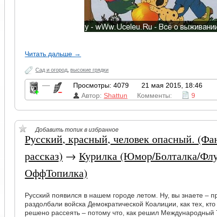
Читать дальше →
Сад и огород
,
высокие грядки
—
Просмотры: 4079
21 мая 2015, 18:46
Автор:
Shattun
Комменты:
9
Добавить топик в избранное
Русский, красный, человек опасный. (Ф
рассказ)
→
Курилка (Юмор/Болталка/Флу
ОффТопилка)
Русский появился в нашем городе летом. Ну, вы знаете – пр
раздолбали войска Демократической Коалиции, как тех, кто
решено рассеять – потому что, как решил Международный