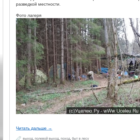
разведкой местности.
Фото лагеря
Читать дальше →
выход
,
полевой выход
,
поход
,
быт в лесу