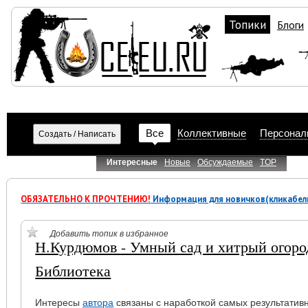
Топики
Блоги
Все
Коллективные
Персонал
Интересные
Новые
Обсуждаемые
TOP
ОБЯЗАТЕЛЬНО К ПРОЧТЕНИЮ!
Информация для новичков(кликабел
Добавить топик в избранное
Н.Курдюмов - Умный сад и хитрый огоро
Библиотека
Интересы
автора
связаны с наработкой самых результатив