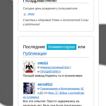
Поздравляем!
Сегодня день рождения у пользователя
ghost
Счастья и здоровья! Удачи и долголетия! Силы
и рейтинга!
Последние
Комментарии
или
Публикации
ygin112
Административный блог
|
ПРОЩАЙ БРАТ!!!
Прощай камрад.Надеюсь ты в лучшем мире.
wervolf313
Планирование и Моделирование ЧС
и БП
|
День "Z". Война, к которой мы
не готовимся
Все эти события. Просто задержались на
несколько лет. Ведь они были предсказаны