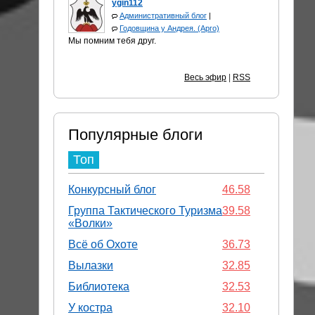
ygin112
Административный блог
|
Годовщина у Андрея. (Арго)
Мы помним тебя друг.
Весь эфир
|
RSS
Популярные блоги
Топ
Конкурсный блог
46.58
Группа Тактического Туризма
39.58
«Волки»
Всё об Охоте
36.73
Вылазки
32.85
Библиотека
32.53
У костра
32.10