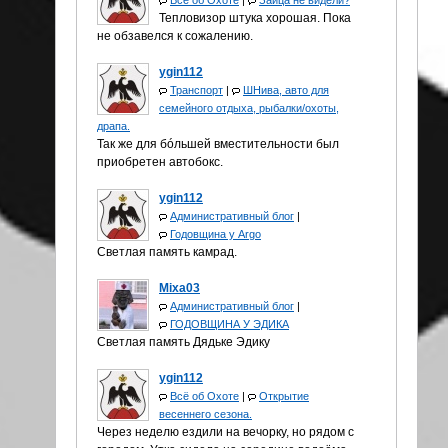
Всё об Охоте
|
Зайца не видели?
Тепловизор штука хорошая. Пока
не обзавелся к сожалению.
ygin112
Транспорт
|
ШНива, авто для
семейного отдыха, рыбалки/охоты,
драпа.
Так же для бóльшей вместительности был
приобретен автобокс.
ygin112
Административный блог
|
Годовщина у Аrgo
Светлая память камрад.
Mixa03
Административный блог
|
ГОДОВЩИНА У ЭДИКА
Светлая память Дядьке Эдику
ygin112
Всё об Охоте
|
Открытие
весеннего сезона.
Через неделю ездили на вечорку, но рядом с