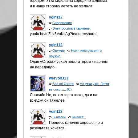
городом. Утка сидела на середине водоёма
и в нашу сторону лететь не желала.
ygin112
Снаряжение
|
Электросила в кармане.
youtu.be/mZoz5VoKcAg?feature=shared
ygin112
Оружие
|
Нож - инструмент и
оружие.
Один «Страж» уехал помогатором к парням
на передовую.
wervolf313
Всё об Охоте
|
Но утки уже. Летят
высоко...... (С)
Спасибо.Не, ствол коротковат, да и на
вскидку, он тяжелее
ygin112
Вылазки
|
Бывает...
Процесс конечно хорошо, но и
результата хочется.