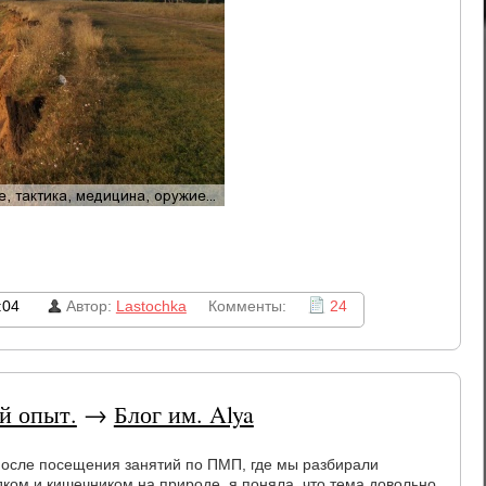
:04
Автор:
Lastochka
Комменты:
24
й опыт.
→
Блог им. Alya
 после посещения занятий по ПМП, где мы разбирали
ком и кишечником на природе, я поняла, что тема довольно