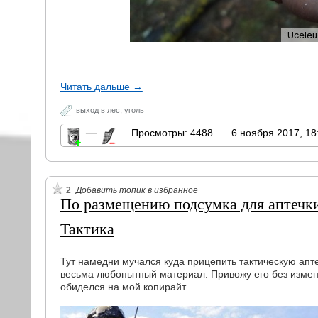
Читать дальше →
выход в лес
,
уголь
—
Просмотры: 4488
6 ноября 2017, 18
2
Добавить топик в избранное
По размещению подсумка для аптечк
Тактика
Тут намедни мучался куда прицепить тактическую апте
весьма любопытный материал. Привожу его без измен
обиделся на мой копирайт.