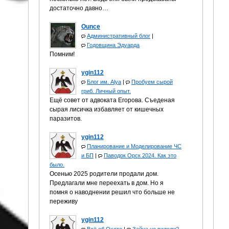
достаточно давно…
Ounce
Административный блог
|
Годовщина Эдуарда
Помним!
ygin112
Блог им. Alya
|
Пробуем сырой
гриб. Личный опыт.
Ещё совет от адвоката Егорова. Съеденая
сырая лисичка избавляет от кишечных
паразитов.
ygin112
Планирование и Моделирование ЧС
и БП
|
Паводок Орск 2024. Как это
было.
Осенью 2025 родители продали дом.
Предлагали мне переехать в дом. Но я
помня о наводнении решил что больше не
переживу
ygin112