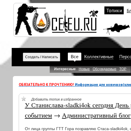
Топики
Б
Все
Коллективные
Перс
Интересные
Новые
Обсуждаемые
TOP
ОБЯЗАТЕЛЬНО К ПРОЧТЕНИЮ!
Информация для новичков(клик
Добавить топик в избранное
У Станислава-sladki4ok сегодня День
событием
→
Административный блог
От лица группы ГТТ Гора позравляю Стаса-sladki4ok,