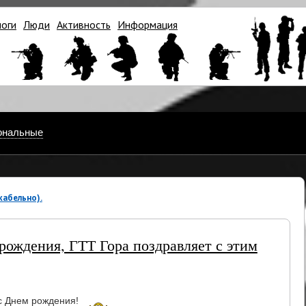
логи
Люди
Активность
Информация
ональные
абельно).
 рождения, ГТТ Гора поздравляет с этим
 с Днем рождения!