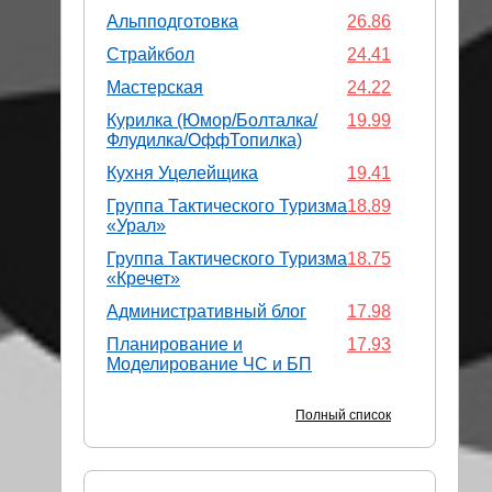
Альпподготовка
26.86
Страйкбол
24.41
Мастерская
24.22
Курилка (Юмор/Болталка/
19.99
Флудилка/ОффТопилка)
Кухня Уцелейщика
19.41
Группа Тактического Туризма
18.89
«Урал»
Группа Тактического Туризма
18.75
«Кречет»
Административный блог
17.98
Планирование и
17.93
Моделирование ЧС и БП
Полный список