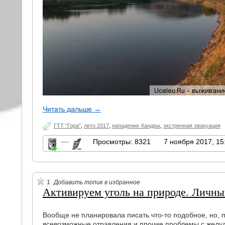
Читать дальше →
ГТТ "Гора"
,
лето 2017
,
нападение Хандры
,
экстренная эвакуация
—
Просмотры: 8321
7 ноября 2017, 15
1
Добавить топик в избранное
Активируем уголь на природе. Личны
Вообще не планировала писать что-то подобное, но,
всевозможные отравления и прочие проблемы с желуд