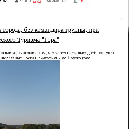
3:52
Автор:
Alya
Комменты:
15
з города, без командира группы, при
ского Туризма "Гора"
ными картинками о том, что через несколько дней наступит
 шерстяные носки и считать дни до Нового года.