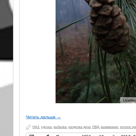
Читать дальше →
НАЗ
,
удочка
,
рыбалка
,
разделка дичи
,
ПВД
,
выживание
,
ночное ор