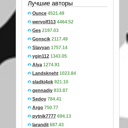
Лучшие авторы
Ounce
4521.49
wervolf313
4464.52
Ges
2197.03
Gonscik
2117.49
Slavyan
1757.14
ygin112
1343.05
Alya
1274.91
Landskneht
1023.84
sladki4ok
921.10
gennadiy
833.87
Sedoy
784.41
Argo
750.77
pytnik7777
694.13
larandit
687.43