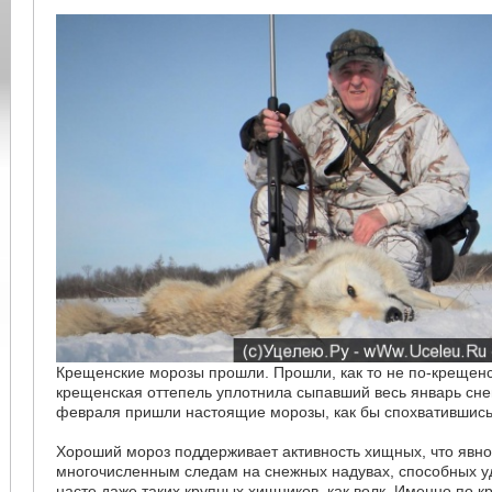
Крещенские морозы прошли. Прошли, как то не по-крещенс
крещенская оттепель уплотнила сыпавший весь январь снег
февраля пришли настоящие морозы, как бы спохватившись
Хороший мороз поддерживает активность хищных, что явно
многочисленным следам на снежных надувах, способных у
насте даже таких крупных хищников, как волк. Именно по к