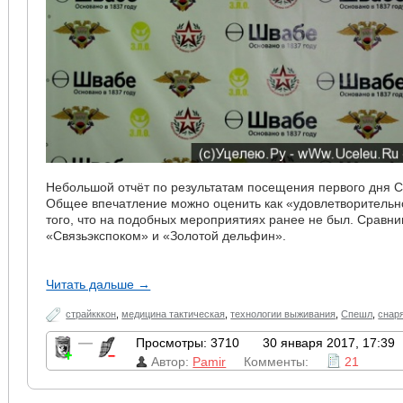
Небольшой отчёт по результатам посещения первого дня С
Общее впечатление можно оценить как «удовлетворительн
того, что на подобных мероприятиях ранее не был. Сравни
«Связьэкспоком» и «Золотой дельфин».
Читать дальше →
страйкккон
,
медицина тактическая
,
технологии выживания
,
Спешл
,
снар
—
Просмотры: 3710
30 января 2017, 17:39
Автор:
Pamir
Комменты:
21