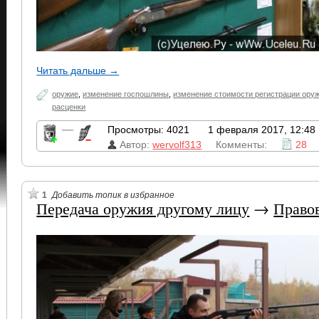
Читать дальше →
оружие
,
изменение госпошлины
,
изменение стоимости регистрации ору
расценки
—
Просмотры: 4021
1 февраля 2017, 12:48
Автор:
wervolf313
Комменты:
28
1
Добавить топик в избранное
Передача оружия другому лицу
→
Право