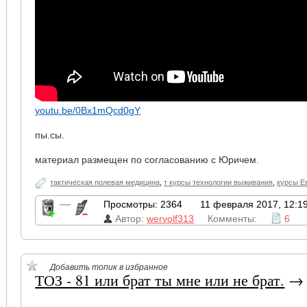
youtu.be/0Bx1mQcd0gY
пы.сы.
материал размещен по согласованию с Юричем.
тактическая полевая медицина
,
т курсы технологии выживания
,
курсы Е
—
Просмотры: 2364
11 февраля 2017, 12:1
Автор:
wervolf313
Комменты:
6
Добавить топик в избранное
ТОЗ - 81 или брат ты мне или не брат.