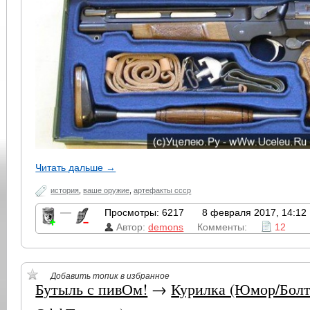
Читать дальше →
история
,
ваше оружие
,
артефакты ссср
—
Просмотры: 6217
8 февраля 2017, 14:12
Автор:
demons
Комменты:
12
Добавить топик в избранное
Бутыль с пивОм!
→
Курилка (Юмор/Болт