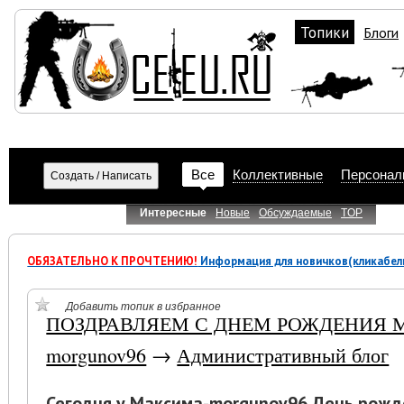
Топики
Блоги
Все
Коллективные
Персонал
Интересные
Новые
Обсуждаемые
TOP
ОБЯЗАТЕЛЬНО К ПРОЧТЕНИЮ!
Информация для новичков(кликабел
Добавить топик в избранное
ПОЗДРАВЛЯЕМ С ДНЕМ РОЖДЕНИЯ М
morgunov96
→
Административный блог
Сегодня у Максима-morgunov96 День рожд