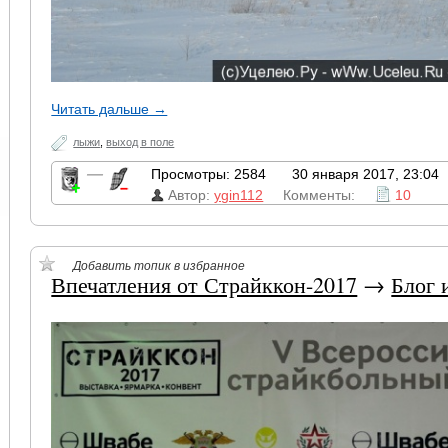
Читать дальше →
лыжи
,
выход в поле
—
Просмотры: 2584
30 января 2017, 23:04
Автор:
ygin112
Комменты:
10
Добавить топик в избранное
Впечатления от Страйккон-2017
→
Блог 