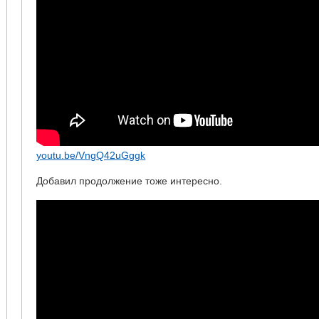
youtu.be/VngQ42uGggk
Добавил продолжение тоже интересно.