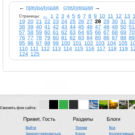
←
предыдущая
следующая
→
←
1
2
3
4
5
6
7
8
9
10
11
12
13
Страницы:
19
20
21
22
23
24
25
26
27
28
29
30
31
32
38
39
40
41
42
43
44
45
46
47
48
49
50
51
57
58
59
60
61
62
63
64
65
66
67
68
69
70
76
77
78
79
80
81
82
83
84
85
86
87
88
89
95
96
97
98
99
100
101
102
103
104
105
1
110
111
112
113
114
115
116
117
118
119
1
124
125
Сменить фон сайта:
Привет, Гость
Разделы
Блоги
Войти
Топики
Все
Зарегистрироваться
Блоги
Коллективные