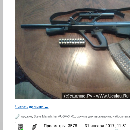
Читать дальше →
оружие
,
Steyr Mannlicher AUG/A3 M1
,
оружие для выживания
,
наборы вы
—
Просмотры: 3578
31 января 2017, 11:31