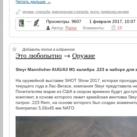
Читать дальше →
оружие
,
стрельба
,
практическая стрельба
,
охота
,
перевозка оружия
—
Просмотры: 9607
1 февраля 2017, 10:07
Автор:
Pamir
Комменты:
15
Добавить топик в избранное
Это любопытно
→
Оружие
Steyr Mannlicher AUG/A3 M1 калибра .223 в наборе дл
На оружейной выставке SHOT Show 2017, которая проходил
текущего года в Лас-Вегасе, компания Steyr представила н
Почитателям марки из США в скором времени будет досту
комплект, в основе которого лежит армейская винтовка St
патрон .223 Rem, на основе которого был создан знаменит
боеприпас 5,56х45 мм NATO.