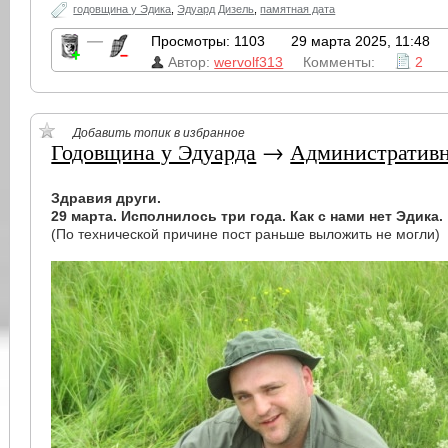
годовщина у Эдика
,
Эдуард Дизель
,
памятная дата
—
Просмотры: 1103
29 марта 2025, 11:48
Автор:
wervolf313
Комменты:
2
Добавить топик в избранное
Годовщина у Эдуарда
→
Административн
Здравия други.
29 марта. Исполнилось три года. Как с нами нет Эдика.
(По технической причине пост раньше выложить не могли)