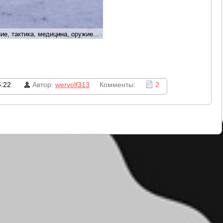
6:22
Автор:
wervolf313
Комменты:
2