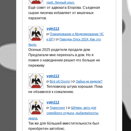
гриб. Личный опыт.
Ещё совет от адвоката Егорова. Съеденая
сырая лисичка избавляет от кишечных
паразитов.
ygin112
Планирование и Моделирование ЧС
и БП
|
Паводок Орск 2024. Как это
было.
Осенью 2025 родители продали дом.
Предлагали мне переехать в дом. Но я
помня о наводнении решил что больше не
переживу
ygin112
Всё об Охоте
|
Зайца не видели?
Тепловизор штука хорошая. Пока
не обзавелся к сожалению.
ygin112
Транспорт
|
ШНива, авто для
семейного отдыха, рыбалки/охоты,
драпа.
Так же для бóльшей вместительности был
приобретен автобокс.