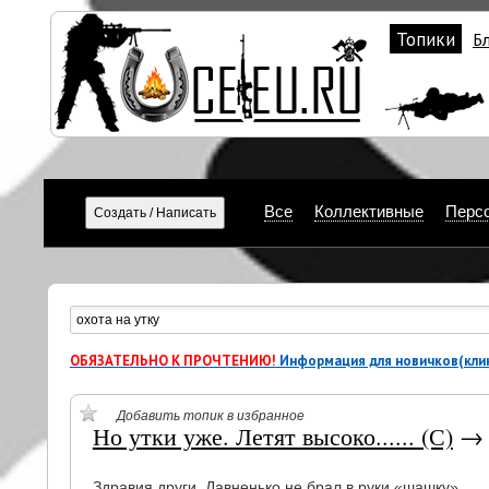
Топики
Б
Все
Коллективные
Перс
ОБЯЗАТЕЛЬНО К ПРОЧТЕНИЮ!
Информация для новичков(клик
Добавить топик в избранное
Но утки уже. Летят высоко...... (С)
Здравия други. Давненько не брал в руки «шашку».