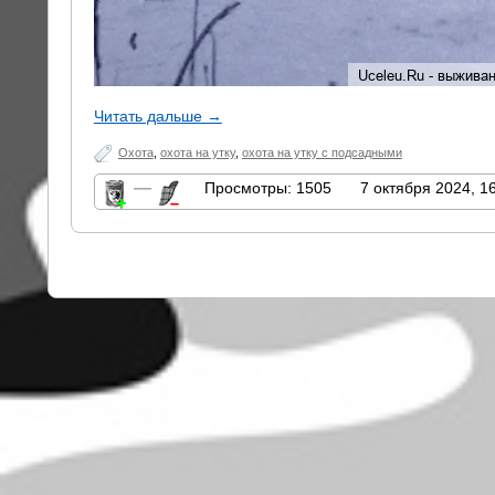
Читать дальше →
Охота
,
охота на утку
,
охота на утку с подсадными
—
Просмотры: 1505
7 октября 2024, 1