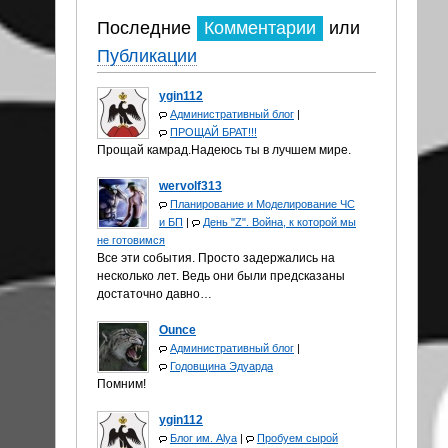
Последние
Комментарии
или
Публикации
ygin112
Административный блог
|
ПРОЩАЙ БРАТ!!!
Прощай камрад.Надеюсь ты в лучшем мире.
wervolf313
Планирование и Моделирование ЧС
и БП
|
День "Z". Война, к которой мы
не готовимся
Все эти события. Просто задержались на
несколько лет. Ведь они были предсказаны
достаточно давно…
Ounce
Административный блог
|
Годовщина Эдуарда
Помним!
ygin112
Блог им. Alya
|
Пробуем сырой