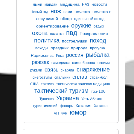
медицина
новости
лыжи
майдан
НАЗ
нож
ночевка
ночевка в
Новый год
ножи
лесу зимой
обзор
одиночный поход
оружие
ориентирование
отдых
пвд
охота
Поздравления
палатка
политика
поход
пострелушки
праздник
природа
походы
прогулка
рыбалка
россия
Радиосвязь
Река
рюкзак
самоделки
самооборона
своими
снаряжение
связь
руками
снаряга
сплав
снегоступы
спальник
страйкбол
США
тактика
тактическая полевая медицина
тактический туризм
тоз-106
Украина
Тушенка
Усть-Абакан
Хакасия
туристический
фонарь
Хатанга
юмор
ЧП
чум