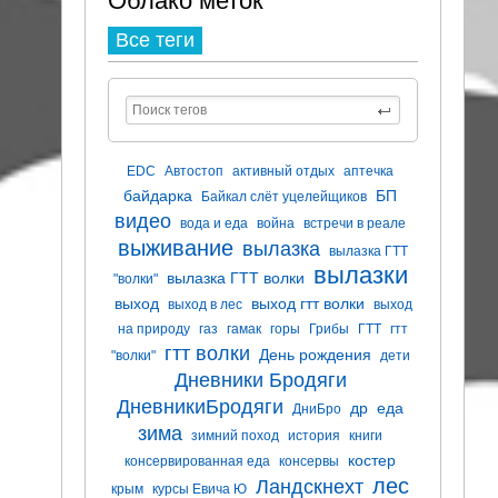
Облако меток
Все теги
EDC
Автостоп
активный отдых
аптечка
байдарка
БП
Байкал слёт уцелейщиков
видео
вода и еда
война
встречи в реале
выживание
вылазка
вылазка ГТТ
вылазки
вылазка ГТТ волки
"волки"
выход
выход гтт волки
выход в лес
выход
на природу
газ
гамак
горы
Грибы
ГТТ
гтт
гтт волки
День рождения
"волки"
дети
Дневники Бродяги
ДневникиБродяги
др
еда
ДниБро
зима
зимний поход
история
книги
костер
консервированная еда
консервы
лес
Ландскнехт
крым
курсы Евича Ю