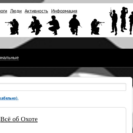
логи
Люди
Активность
Информация
ональные
абельно).
→
Всё об Охоте