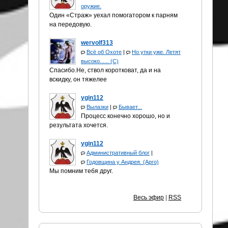
оружие.
Один «Страж» уехал помогатором к парням
на передовую.
wervolf313
Всё об Охоте
|
Но утки уже. Летят
высоко...... (С)
Спасибо.Не, ствол коротковат, да и на
вскидку, он тяжелее
ygin112
Вылазки
|
Бывает...
Процесс конечно хорошо, но и
результата хочется.
ygin112
Административный блог
|
Годовщина у Андрея. (Арго)
Мы помним тебя друг.
Весь эфир
|
RSS