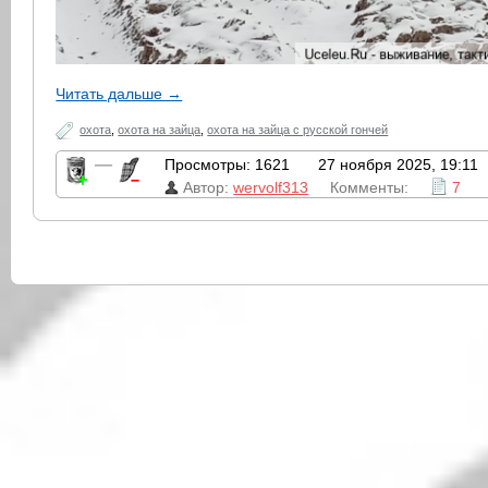
Читать дальше →
охота
,
охота на зайца
,
охота на зайца с русской гончей
—
Просмотры: 1621
27 ноября 2025, 19:11
Автор:
wervolf313
Комменты:
7