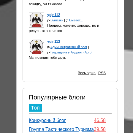
вскидку, он тяжелее
ygin112
Вылазки
|
Бывает...
Процесс конечно хорошо, но и
результата хочется.
ygin112
Административный блог
|
Годовщина у Андрея. (Арго)
Мы помним тебя друг.
Весь эфир
|
RSS
Популярные блоги
Топ
Конкурсный блог
46.58
Группа Тактического Туризма
39.58