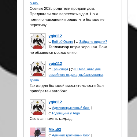
было.
Осенью 2025 родители продали дом.
Предлагали мне переехать в дом. Но я
помня о наводнении решил что больше не
переживу
ygin112
Всё об Охоте
|
Зайца не видели?
Тепловизор штука хорошая. Пока
не обзавелся к сожалению.
ygin112
Транспорт
|
ШНива, авто для
семейного отдыха, рыбалки/охоты,
драпа.
Так же для бóльшей вместительности был
приобретен автобокс.
ygin112
Административный блог
|
Годовщина у Аrgo
Светлая память камрад.
Mixa03
Административный блог
|