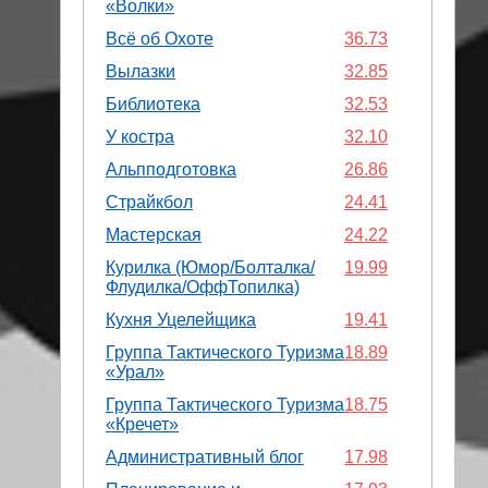
«Волки»
Всё об Охоте
36.73
Вылазки
32.85
Библиотека
32.53
У костра
32.10
Альпподготовка
26.86
Страйкбол
24.41
Мастерская
24.22
Курилка (Юмор/Болталка/
19.99
Флудилка/ОффТопилка)
Кухня Уцелейщика
19.41
Группа Тактического Туризма
18.89
«Урал»
Группа Тактического Туризма
18.75
«Кречет»
Административный блог
17.98