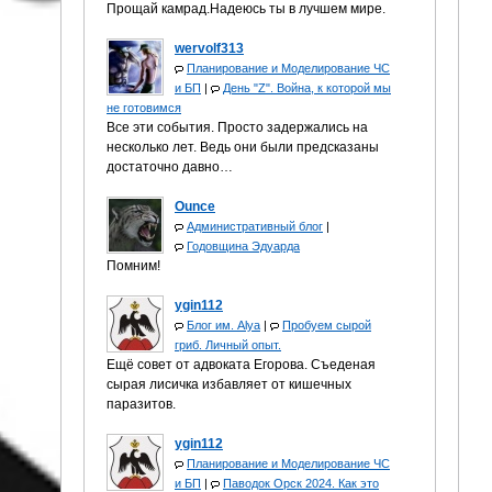
Прощай камрад.Надеюсь ты в лучшем мире.
wervolf313
Планирование и Моделирование ЧС
и БП
|
День "Z". Война, к которой мы
не готовимся
Все эти события. Просто задержались на
несколько лет. Ведь они были предсказаны
достаточно давно…
Ounce
Административный блог
|
Годовщина Эдуарда
Помним!
ygin112
Блог им. Alya
|
Пробуем сырой
гриб. Личный опыт.
Ещё совет от адвоката Егорова. Съеденая
сырая лисичка избавляет от кишечных
паразитов.
ygin112
Планирование и Моделирование ЧС
и БП
|
Паводок Орск 2024. Как это