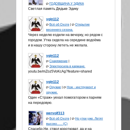
ГОДОВЩИНА У ЭДИКА
Светлая память Дядьке Эдику
ygin112
Всё об Охоте
|
Открытие
весеннего сезона.
Через неделю ездили на вечорку, но рядом с
городом. Утка сидела на середине водоёма
и в нашу сторону лететь не желала.
ygin112
Снаряжение
|
Электросила в кармане.
youtu.be/mZoz5VoKcAg?feature=shared
ygin112
Оружие
|
Нож - инструмент и
оружие.
Один «Страж» уехал помогатором к парням
на передовую.
wervolf313
Всё об Охоте
|
Но утки уже. Летят
высоко...... (С)
Спасибо.Не, ствол коротковат, да и на