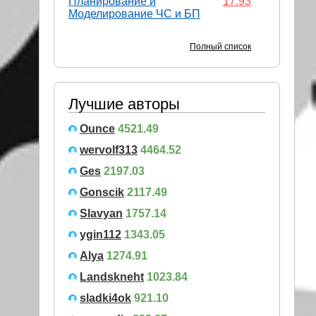
Планирование и
17.93
Моделирование ЧС и БП
Полный список
Лучшие авторы
Ounce
4521.49
wervolf313
4464.52
Ges
2197.03
Gonscik
2117.49
Slavyan
1757.14
ygin112
1343.05
Alya
1274.91
Landskneht
1023.84
sladki4ok
921.10