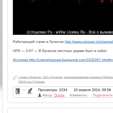
Работающий стрим в Луганске
http://www.ustream.tv/channel
UPD — 3-07 — В Луганске местные церкви бьют в набат.
Источник http://colonelcassad.livejournal.com/1532267.html#c
стрим в Луганске
,
СБУ в Луганске
,
механизированная колонна в Доброп
DDOS-ить 5-й канал
—
Просмотры: 2234
10 апреля 2014, 09:58
Автор:
Ounce
Комменты:
Поделиться