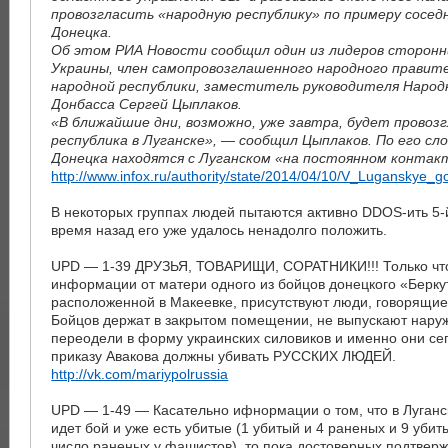
провозгласить «народную республику» по примеру соседн
Донецка.
Об этом РИА Новости сообщил один из лидеров сторон
Украины, член самопровозглашенного народного правит
народной республики, заместитель руководителя Народ
Донбасса Сергей Цыплаков.
«В ближайшие дни, возможно, уже завтра, будет провоз
республика в Луганске», — сообщил Цыплаков. По его с
Донецка находятся с Луганском «на постоянном контак
http://www.infox.ru/authority/state/2014/04/10/V_Luganskye_g
В некоторых группах людей пытаются активно DDOS-ить 5-
время назад его уже удалось ненадолго положить.
UPD — 1-39 ДРУЗЬЯ, ТОВАРИЩИ, СОРАТНИКИ!!! Только чт
информации от матери одного из бойцов донецкого «Беркут
расположенной в Макеевке, присутствуют люди, говорящие
Бойцов держат в закрытом помещении, не выпускают нару
переодели в форму украинских силовиков и именно они се
приказу Авакова должны убивать РУССКИХ ЛЮДЕЙ.
http://vk.com/mariypolrussia
UPD — 1-49 — Касательно ифнормации о том, что в Луганск
идет бой и уже есть убитые (1 убитый и 4 раненых и 9 убит
число раненых у фашистов), то пока достоверных подтверж