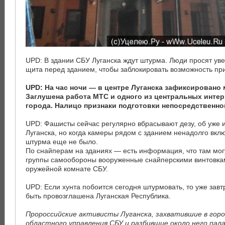
UPD: В здании СБУ Луганска ждут штурма. Люди просят ув
щита перед зданием, чтобы заблокировать возможность пр
UPD: На час ночи — в центре Луганска зафиксировано 
Заглушена работа МТС и одного из центральных инте
города. Налицо признаки подготовки непосредственно
UPD: Фашисты сейчас регулярно вбрасывают дезу, об уже
Луганска, но когда камеры рядом с зданием ненадолго вклю
штурма еще не было.
По снайперам на зданиях — есть информация, что там мог
группы самообороны вооруженные снайперскими винтовка
оружейной комнате СБУ.
UPD: Если хунта побоится сегодня штурмовать, то уже завт
быть провозглашена Луганская Республика.
Пророссийские активисты Луганска, захватившие в горо
областного управления СБУ и разбившие около него пал