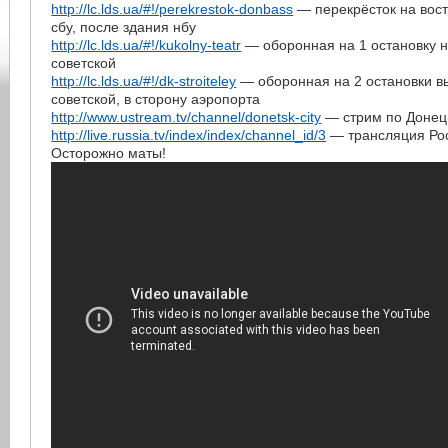
http://lc.lds.ua/#!/perekrestok-donbass
— перекрёсток на вост
сбу, после здания нбу
http://lc.lds.ua/#!/kukolny-teatr
— оборонная на 1 остановку 
советской
http://lc.lds.ua/#!/dk-stroiteley
— оборонная на 2 остановки в
советской, в сторону аэропорта
http://www.ustream.tv/channel/donetsk-city
— стрим по Донец
http://live.russia.tv/index/index/channel_id/3
— трансляция Ро
Осторожно маты!