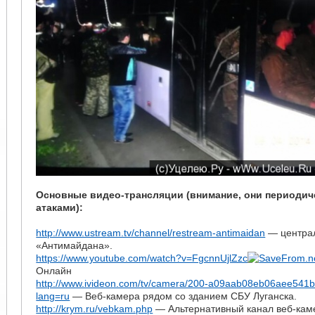
Основные видео-трансляции (внимание, они периодич
атаками):
http://www.ustream.tv/channel/restream-antimaidan
— центра
«Антимайдана».
https://www.youtube.com/watch?v=FgcnnUjlZzc
Онлайн
http://www.ivideon.com/tv/camera/200-a09aab08eb06aee541
lang=ru
— Веб-камера рядом со зданием СБУ Луганска.
http://krym.ru/vebkam.php
— Альтернативный канал веб-каме