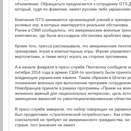
объявлении. Обращаться предлагается к сотруднику GTS 
который, судя по фамилии, имеет русские либо украинские
Компания GTS занимается организацией учений и трениров
ролевых игр, в которых имитируется реальная обстановка.
Ранее в СМИ сообщалось, что американские военные трен
комплексах, где была воссоздана обстановка арабских квар
Кроме того, пресса рассказывала, что американские пехот
тренировки, играя в компьютерные игры. Игроки управляю
вертолетами, а также могут играть на стороне противника.
А в начале февраля в пресс-службе Пентагона сообщили аг
октября 2014 года в армию США по контракту были принят
владеющие украинским языком. Таким образом в Штатах 
понимания военных при выполнении программ сотрудничес
Новобранцев приняли в рамках программы «Прием на воен
жизненно важный для национальных интересов», цель кото
замещении вакансий по узкоспециализированным областя
В пресс-службе заверили, что набор говорящих на украинс
был продиктован «стратегической потребностью». Как отме
соискателей не требуют ни американского гражданства, ни 
стране, пол значения не имеет.