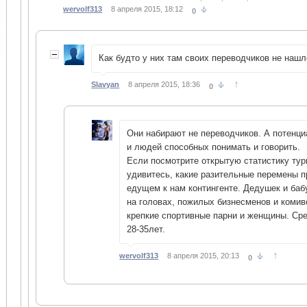
wervolf313
8 апреля 2015, 18:12
0
Как будто у них там своих переводчиков не нашл
↑
Slavyan
8 апреля 2015, 18:36
0
Они набирают не переводчиков. А потенци
и людей способных понимать и говорить.
Если посмотрите открытую статистику тур
удивитесь, какие разительные перемены 
едущем к нам контингенте. Дедушек и ба
на головах, пожилых бизнесменов и коми
крепкие спортивные парни и женщины. Сре
28-35лет.
↑
wervolf313
8 апреля 2015, 20:13
0