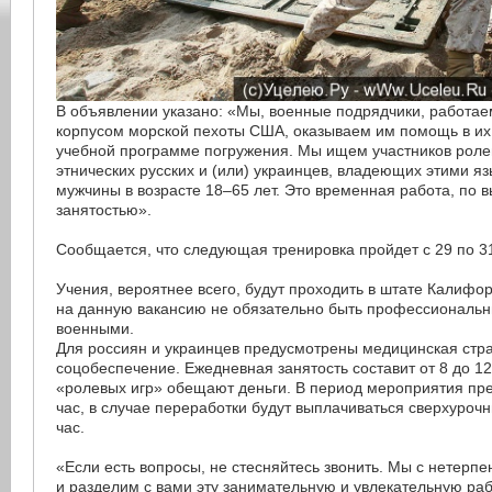
В объявлении указано: «Мы, военные подрядчики, работае
корпусом морской пехоты США, оказываем им помощь в и
учебной программе погружения. Мы ищем участников ролев
этнических русских и (или) украинцев, владеющих этими я
мужчины в возрасте 18–65 лет. Это временная работа, по в
занятостью».
Сообщается, что следующая тренировка пройдет с 29 по 31
Учения, вероятнее всего, будут проходить в штате Калифо
на данную вакансию не обязательно быть профессиональ
военными.
Для россиян и украинцев предусмотрены медицинская стра
соцобеспечение. Ежедневная занятость составит от 8 до 12
«ролевых игр» обещают деньги. В период мероприятия пре
час, в случае переработки будут выплачиваться сверхуроч
час.
«Если есть вопросы, не стесняйтесь звонить. Мы с нетерп
и разделим с вами эту занимательную и увлекательную раб