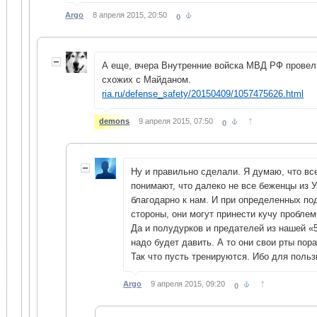
Argo
8 апреля 2015, 20:50
0
А еще, вчера Внутренние войска МВД РФ провел
схожих с Майданом.
ria.ru/defense_safety/20150409/1057475626.html
↑
demons
9 апреля 2015, 07:50
0
Ну и правильно сделали. Я думаю, что вс
понимают, что далеко не все беженцы из 
благодарно к нам. И при определенных по
стороны, они могут принести кучу проблем
Да и полудурков и предателей из нашей «
надо будет давить. А то они свои рты пор
Так что пусть тренируются. Ибо для польз
↑
Argo
9 апреля 2015, 09:20
0