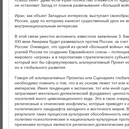
не остановит Запад от планов развязывания «Большой вой
Иран, как объект Западных интересов, выступает своеобр
России, удар по которому нанесет существенный урон ее в
внутринациональным интересам.
В этой связи уместно вспомнить известное заявление З. Бже
XXI веке Америка будет развиваться против России, за счет
России. Очевидно, что одной из целей «Большой войны» я
усилий России по созданию Евразийского союза – потенци
мирового «игрока» и в перспективе стратегического субъек
который мог бы сформулировать альтернативный Проект не
но и глобального развития.
Говоря об альтернативных Проектах или Сценариях глобал
необходимо помнить о том, что в их основе лежит тот или 
императив. Имея тенденцию к экспансии, тот или иной сц
затрагивает ментально-догматический фундамент, ценност
носителей иного цивилизационного кода. Это в свою очер
религиозные и этнические конфликты, которые приводят к
политического ландшафта западного и восточного миров. 
результате таких процессов культурная обособленность не
политико-психологические и национально-культурные прот
причинами которых являются религиозно-догматические ра