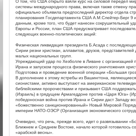
О том, что США открыто взяли курс на силовой передел ми
системы международного права, включая также отмену пр
официально объявила предпоследний директор отдела стр
планирования Госдепартамента США А.М.Слейтер-Берг 9 и
данным, кроме того, что будет нанесен сокрушительный уд
Европы и России, план США предусматривает последоват
следующих военно-политических акций:
Физическая ликвидация президента Б.Асада с последующе
Сирии резни христиан, аллавитов, друзов, представителей
малых национальных групп.
Упреждающий удар по Хезболле в Ливане с организацией 
Ирана и запуском процесса физического уничтожения христ
Подготовка и проведение военной операции «Большая гроз
В дополнение к этому ястребы из Вашингтона, являющиес
сионистами, активно выступают на американском телевиде
библейскими пророчествами и призывают США поддержат
(Израиль) в грядущем Армагеддоне против «Царя Юга» (Ира
победоносная война против Ирана и Сирии даст Западу во
«божественно санкционированный» Новый Мировой Порядо
империи НАТО-ОЭСР (Организация экономического сотрудн
Очевидно, что речь, прежде всего, идет о развязывании «
Ближнем и Среднем Востоке, начало которой готовилось со
«арабской весны».