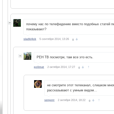
почему нас по телефидению вместо подобных статей п
показывают?
sladki4ok
5 сентября 2014, 13:26
0
РЕН ТВ посмотри, там все это есть.
↑
polimat
2 октября 2014, 17:27
0
не смотрите этот телеканал, слишком мно
рассказывают с умным видом…
↑
serpent
2 октября 2014, 18:22
0