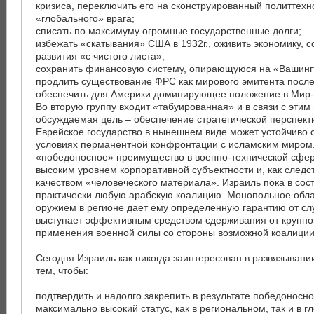
кризиса, переключить его на сконструированный политтех
«глобального» врага;
списать по максимуму огромные государственные долги;
избежать «скатывания» США в 1932г., оживить экономику, с
развития «с чистого листа»;
сохранить финансовую систему, опирающуюся на «Вашингт
продлить существование ФРС как мирового эмитента после 
обеспечить для Америки доминирующее положение в Мир-
Во вторую группу входит «табуированная» и в связи с этим
обсуждаемая цель – обеспечение стратегической перспект
Еврейское государство в нынешнем виде может устойчиво с
условиях перманентной конфронтации с исламским миром
«победоносное» преимущество в военно-технической сфер
высоким уровнем корпоративной субъектности и, как следс
качеством «человеческого материала». Израиль пока в сос
практически любую арабскую коалицию. Монопольное обл
оружием в регионе дает ему определенную гарантию от сл
выступает эффективным средством сдерживания от крупн
применения военной силы со стороны возможной коалиции 
Сегодня Израиль как никогда заинтересован в развязыван
тем, чтобы:
подтвердить и надолго закрепить в результате победоносн
максимально высокий статус, как в региональном, так и в 