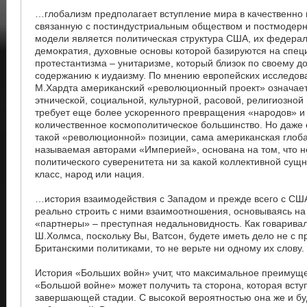
…глобализм предполагает вступление мира в качественно 
связанную с постиндустриальным обществом и постмодерн
модели является политическая структура США, их федера
демократия, духовные основы которой базируются на спе
протестантизма – унитаризме, который близок по своему д
содержанию к иудаизму. По мнению европейских исследов
М.Хардта американский «революционный проект» означает
этнической, социальной, культурной, расовой, религиозной
требует еще более ускоренного превращения «народов» и
количественное космополитическое большинство. Но даже 
такой «революционной» позиции, сама американская глоба
называемая авторами «Империей», основана на том, что н
политического суверенитета ни за какой коллективной сущн
класс, народ или нация.
…история взаимодействия с Западом и прежде всего с США
реально строить с ними взаимоотношения, основываясь на 
«партнеры» – преступная недальновидность. Как говаривал
Ш.Холмса, поскольку Вы, Ватсон, будете иметь дело не с 
Британскими политиками, то не верьте ни одному их слову.
История «Больших войн» учит, что максимальное преимущ
«Большой войне» может получить та сторона, которая вступ
завершающей стадии. С высокой вероятностью она же и бу