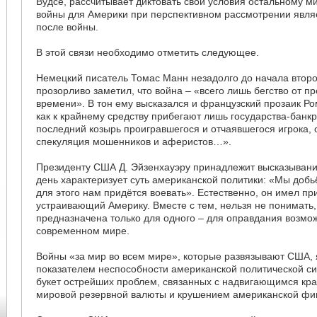
Вудсе, рассчитывает диктовать свои условия остальному м
войны для Америки при перспективном рассмотрении явля
после войны.
В этой связи необходимо отметить следующее.
Немецкий писатель Томас Манн незадолго до начала втор
прозорливо заметил, что война – «всего лишь бегство от п
времени». В тон ему высказался и французский прозаик Ро
как к крайнему средству прибегают лишь государства-банк
последний козырь проигравшегося и отчаявшегося игрока, 
спекуляция мошенников и аферистов…».
Президенту США Д. Эйзенхауэру принадлежит высказывание
день характеризует суть американской политики: «Мы доб
для этого нам придётся воевать». Естественно, он имел при
устраивающий Америку. Вместе с тем, нельзя не понимать, 
предназначена только для одного – для оправдания возмо
современном мире.
Войны «за мир во всем мире», которые развязывают США,
показателем неспособности американской политической с
букет острейших проблем, связанных с надвигающимся кра
мировой резервной валюты и крушением американской фи