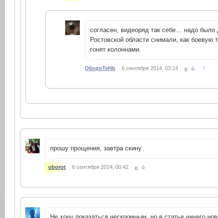
согласен, видеоряд так себе… надо было д
Ростовской области снимали, как боевую т
гонят колоннами.
↑
O6opoTeHb
6 сентября 2014, 03:14
0
прошу прощения, завтра скину
oborot
6 сентября 2014, 00:42
0
Не хочу показаться нескромным, но в статье ничего нов