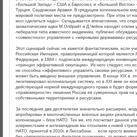
«Большой Запад» – США и Евросоюз, и «Большой Восток» 
Турция, Саудовская Аравия. В грядущем колониальном мир
мировой политики места не предусмотрено. При этом от на
мол «делиться надо». Складывается впечатление, что отк
захватнические идеи М.Олбрайт и Д.Чейни находят отклик 
либералов типа известного академика, публично обсуждаю
«совместного» управления с «мировыми державами» ресу
Этот сценарий сейчас не кажется фантастическим, если учес
Российская Империя, правопреемницей которой является 
Федерация, в 1884 г. подписала международную конвенц
«принцип эффективной оккупации». Из него следует, что ес
не способна «эффективно» управлять своими ресурсами, т
может быть введено внешнее управление. В конце XIX в. э
легитимировал колониальную систему, но в XXI веке он мож
действующей нормой международного права и будет фор
«правомерности» лишения России её суверенных прав на 
собственными территориями и ресурсами.
За последние два десятилетия значительно расширен, мод
апробирован в многочисленных военных акциях реальный 
колонизации – блок НАТО. Тех же, кто посчитает данное у
алармистским и антизападным мы отсылаем к новой страт
НАТО, принятой в 2010г. в Лиссабоне. …если просто внима
без «перезагрузочных фильтров осознания», то можно увиде