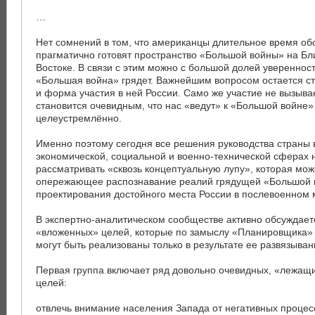
…
Нет сомнений в том, что американцы длительное время об
прагматично готовят пространство «Большой войны» на Б
Востоке. В связи с этим можно с большой долей уверенност
«Большая война» грядет. Важнейшим вопросом остается с
и форма участия в ней России. Само же участие не вызыва
становится очевидным, что нас «ведут» к «Большой войне»
целеустремлённо.
Именно поэтому сегодня все решения руководства страны 
экономической, социальной и военно-технической сферах
рассматривать «сквозь концептуальную лупу», которая мож
опережающее распознавание реалий грядущей «Большой 
проектирования достойного места России в послевоенном 
В экспертно-аналитическом сообществе активно обсуждает
«вложенных» целей, которые по замыслу «Планировщика»
могут быть реализованы только в результате ее развязыван
Первая группа включает ряд довольно очевидных, «лежащ
целей:
отвлечь внимание населения Запада от негативных процес