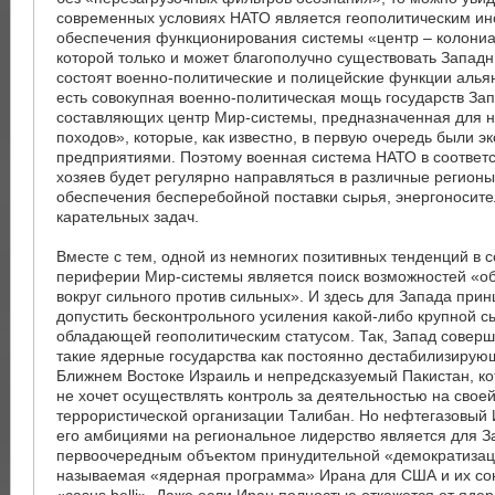
современных условиях НАТО является геополитическим и
обеспечения функционирования системы «центр – колони
которой только и может благополучно существовать Западн
состоят военно-политические и полицейские функции алья
есть совокупная военно-политическая мощь государств За
составляющих центр Мир-системы, предназначенная для н
походов», которые, как известно, в первую очередь были 
предприятиями. Поэтому военная система НАТО в соответс
хозяев будет регулярно направляться в различные регионы
обеспечения бесперебойной поставки сырья, энергоносит
карательных задач.
Вместе с тем, одной из немногих позитивных тенденций в 
периферии Мир-системы является поиск возможностей «о
вокруг сильного против сильных». И здесь для Запада при
допустить бесконтрольного усиления какой-либо крупной 
обладающей геополитическим статусом. Так, Запад совер
такие ядерные государства как постоянно дестабилизирую
Ближнем Востоке Израиль и непредсказуемый Пакистан, к
не хочет осуществлять контроль за деятельностью на свое
террористической организации Талибан. Но нефтегазовый
его амбициями на региональное лидерство является для З
первоочередным объектом принудительной «демократизации
называемая «ядерная программа» Ирана для США и их со
«casus belli». Даже если Иран полностью откажется от ядер