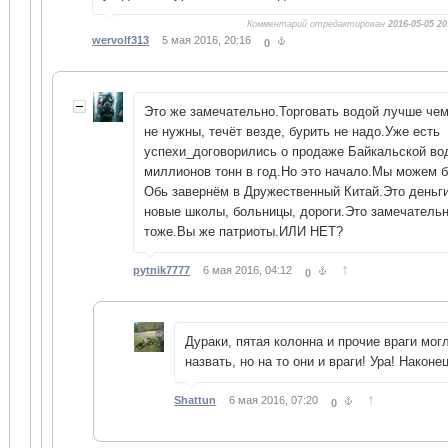
Комментарий отредактирован
2016-05-05 20
wervolf313
5 мая 2016, 20:16
0
Это же замечательно.Торговать водой лучше чем
не нужны, течёт везде, бурить не надо.Уже есть
успехи_договорились о продаже Байкальской вод
миллионов тонн в год.Но это начало.Мы можем 
Обь завернём в Дружественный Китай.Это деньги
новые школы, больницы, дороги.Это замечатель
тоже.Вы же патриоты.ИЛИ НЕТ?
↑
pytnik7777
6 мая 2016, 04:12
0
Дураки, пятая колонна и прочие враги мог
назвать, но на то они и враги! Ура! Наконец
↑
Shattun
6 мая 2016, 07:20
0