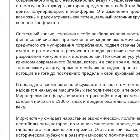
его статусной структуры, которая представляет собой три 
центр, полупериферию и периферию. Эти изменения пред
возможным рассматривать как потенциальный источник к
военных конфликтов.
Системный кризис, соединив в себе разбалансированност
финансовой системы при исчерпании модели экономическо
кредитного стимулирования потребления, подвел страны З
к черте стратегического ресурсного голода, увеличив тем 
разрешения конкурентных противоречий. Положение усугу
кризисом современного Запада, который в свое время, по
торгашескому азарту, променял Библию на кодекс прав и с
истощив в итоге до последнего предела и свой духовный ре
В последнее время активно обсуждается тезис о том, сего
находится накануне масштабных геополитических и техноло
Мир переживает фазу «великих потрясений» в мировом эв
который начался в 1980-х годах и предположительно закон
века.
Мир-систему ожидает нарастание экономической, политиче
нестабильности, которая, по мнению экспертов, приведет к
глобального экономического кризиса. Этот этап кризиса мо
историческим рубежом в развитии мирового политического 