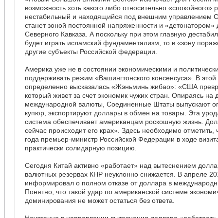
возможность хоть какого либо относительно «спокойного» р
нестабильный и находящийся под внешним управлением 
станет зоной постоянной напряженности и «детонатором» 
Северного Кавказа. А поскольку при этом главную дестаб
будет играть исламский фундаментализм, то в «зону пораж
другие субъекты Российской федерации.
Америка уже не в состоянии экономическими и политичес
поддерживать режим «Вашингтонского консенсуса». В этой
определенно высказалась «Жэньминь жибао»: «США превра
который живет за счет экономик чужих стран. Опираясь на 
международной валюты, Соединенные Штаты выпускают ог
купюр, экспортируют доллары в обмен на товары. Эта уро
система обеспечивает американцам роскошную жизнь. Долл
сейчас происходит его крах». Здесь необходимо отметить, 
года премьер-министр Российской Федерации в ходе визит
практически солидарную позицию.
Сегодня Китай активно «работает» над вытеснением долла
валютных резервах КНР неуклонно снижается. В апреле 20
информировал о полном отказе от доллара в международн
Понятно, что такой удар по американской системе экономи
доминирования не может остаться без ответа.
Неустанно в направлении вытеснения доллара «работает» 