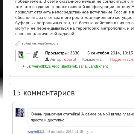
победителей. В свете сказанного нельзя не согласиться с 
том, что создание геополитической конфигурации по типу Е
позволит оттянуть непосредственное вступление России в 
обеспечить за счёт кратного роста коалиционного могущес
буферных пограничных зон, т.к. боевые действия в них по 
могут и не перекидываться на территорию метрополии, и э
внешнеполитической задачей…
война как неизбежность
—
Просмотры: 3336
5 сентября 2014, 10:15
Автор:
oborot
Комменты:
Поделиться
+ (5):
wervolf313
,
Argo
,
sladki4ok
,
saha
,
Landskneht
15
комментариев
Очень грамотная статейка! А самое ра мой вгляд главн
просто и доступно.
wervolf313
5 сентября 2014, 11:15
0