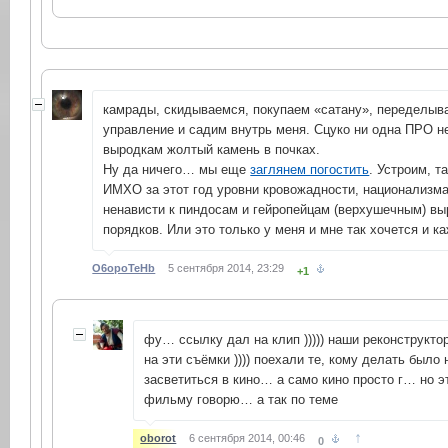
камрады, скидываемся, покупаем «сатану», переделыв
управление и садим внутрь меня. Сцуко ни одна ПРО не
выродкам жолтый камень в почках.
Ну да ничего… мы еще
заглянем погостить
. Устроим, та
ИМХО за этот год уровни кровожадности, национализм
ненависти к пиндосам и гейропейцам (верхушечным) вы
порядков. Или это только у меня и мне так хочется и 
O6opoTeHb
5 сентября 2014, 23:29
+1
фу… ссылку дал на клип ))))) наши реконструкто
на эти съёмки )))) поехали те, кому делать было
засветиться в кино… а само кино просто г… но э
фильму говорю… а так по теме
↑
oborot
6 сентября 2014, 00:46
0