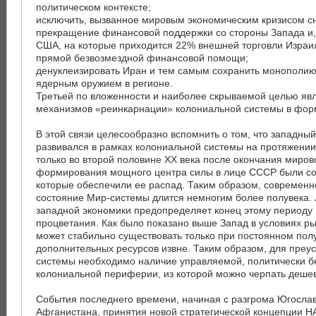
политическом контексте;
исключить, вызванное мировым экономическим кризисом с
прекращение финансовой поддержки со стороны Запада и,
США, на которые приходится 22% внешней торговли Израил
прямой безвозмездной финансовой помощи;
денуклеизировать Иран и тем самым сохранить монополию
ядерным оружием в регионе.
Третьей по вложенности и наиболее скрываемой целью явл
механизмов «реинкарнации» колониальной системы в форм
В этой связи целесообразно вспомнить о том, что западны
развивался в рамках колониальной системы на протяжении 
только во второй половине ХХ века после окончания миров
формирования мощного центра силы в лице СССР были со
которые обеспечили ее распад. Таким образом, современ
состояние Мир-системы длится немногим более полувека. 
западной экономики предопределяет конец этому периоду
процветания. Как было показано выше Запад в условиях ры
может стабильно существовать только при постоянном пол
дополнительных ресурсов извне. Таким образом, для преу
системы необходимо наличие управляемой, политически б
колониальной периферии, из которой можно черпать деше
События последнего времени, начиная с разгрома Югослав
Афганистана, принятия новой стратегической концепции Н