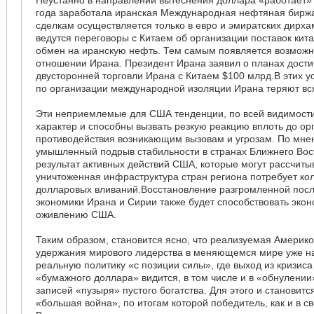
года заработала иранская Международная нефтяная биржа
сделкам осуществляется только в евро и эмиратских дирх
ведутся переговоры с Китаем об организации поставок кита
обмен на иранскую нефть. Тем самым появляется возможно
отношении Ирана. Президент Ирана заявил о планах дости
двусторонней торговли Ирана с Китаем $100 млрд.В этих 
по организации международной изоляции Ирана теряют вс
Эти неприемлемые для США тенденции, по всей видимост
характер и способны вызвать резкую реакцию вплоть до ор
противодействия возникающим вызовам и угрозам. По мне
умышленный подрыв стабильности в странах Ближнего Вос
результат активных действий США, которые могут рассчитыв
уничтоженная инфраструктура стран региона потребует ко
долларовых вливаний.Восстановление разгромленной пос
экономики Ирана и Сирии также будет способствовать эко
оживлению США.
Таким образом, становится ясно, что реализуемая Америко
удержания мирового лидерства в меняющемся мире уже на
реальную политику «с позиции силы», где выход из кризис
«бумажного доллара» видится, в том числе и в «обнулении
записей «пузыря» пустого богатства. Для этого и становит
«большая война», по итогам которой победитель, как и в с