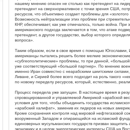
нашему мнению опасен не столько как претендент на лидер
претендент на сверхнормативное с точки зрения США, по
ресурсов, что объективно создает проблемы для «золотого
Возможность нейтрализации этих проблем при стремител
КНР, обеспечивает, как уже отмечалось, только война. При 
американского подхода заключается в том, что атаке подве
претендент, а другое государство, выбор которого определ
вопроса».
Таким образом, если в свое время с помощью Югославии, 
американцы пытались решить более мелкие экономические
«субгеополитические» проблемы, то при данной, «большой
уже соответствующий «большой партнер». По мнению воен
именно Иран совместно с неарабскими шиитскими силами,
Ливане, и Сирией более всего подходит на роль такого «н
по новому переделу ресурсов, который, естественно, реализ
Процесс передела уже запущен. В настоящее время в резу
спровоцированной и управляемой Америкой «арабской в
условия для того, чтобы объединить государства исламско
«арабский халифат», заменив их лидеров на новых америк
Кроме сохранения контроля над мировой нефтегазовой со
вооруженный Западом и опирающийся на исламский фунд
единоверных мусульманских государств призван защитить
экономику и в целом энергетические интересы США на Вост