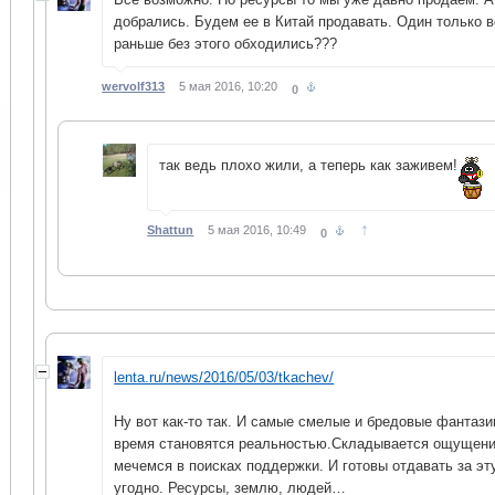
добрались. Будем ее в Китай продавать. Один только в
раньше без этого обходились???
wervolf313
5 мая 2016, 10:20
0
так ведь плохо жили, а теперь как заживем!
↑
Shattun
5 мая 2016, 10:49
0
lenta.ru/news/2016/05/03/tkachev/
Ну вот как-то так. И самые смелые и бредовые фантази
время становятся реальностью.Складывается ощущение
мечемся в поисках поддержки. И готовы отдавать за эт
угодно. Ресурсы, землю, людей…