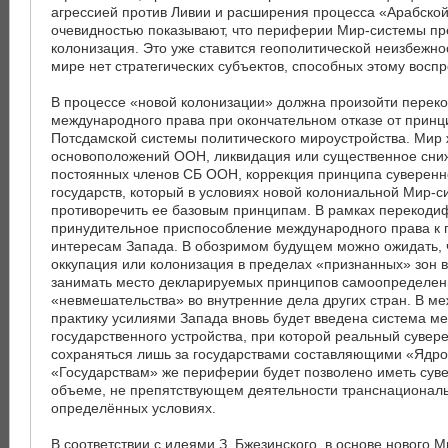
агрессией против Ливии и расширения процесса «Арабской
очевидностью показывают, что периферии Мир-системы пр
колонизация. Это уже ставится геополитической неизбежнос
мире нет стратегических субъектов, способных этому воспр
В процессе «новой колонизации» должна произойти перек
международного права при окончательном отказе от принц
Потсдамской системы политического мироустройства. Мир
основоположений ООН, ликвидация или существенное сниж
постоянных членов СБ ООН, коррекция принципа суверенн
государств, который в условиях новой колониальной Мир-с
противоречить ее базовым принципам. В рамках перекоди
принудительное приспособление международного права к 
интересам Запада. В обозримом будущем можно ожидать, 
оккупация или колонизация в пределах «признанных» зон 
занимать место декларируемых принципов самоопределен
«невмешательства» во внутренние дела других стран. В 
практику усилиями Запада вновь будет введена система м
государственного устройства, при которой реальный сувер
сохраняться лишь за государствами составляющими «Ядр
«Государствам» же периферии будет позволено иметь суве
объеме, не препятствующем деятельности транснационал
определённых условиях.
В соответствии с идеями З. Бжезинского, в основе нового 