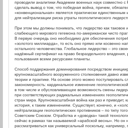
проводили аналитики Академии военных наук совместно с 
сделать вывод о том, что победная война, причем, обязате
«конвенциональная» является практически единственным
для нейтрализации риска утраты геополитического лидерст
При этом мы должны понимать, что лидерство как таковое 
слабеющего мирового гегемона по-американски чисто праг
В первую очередь оно необходимо для обеспечения потре
«золотого миллиарда», то есть оно прямо или косвенно на
остального человечества. Глобальное лидерство – это сво
надёжный сертификат на право безраздельного владения,
пользования всеми ресурсами планеты.
Способ поддержания доминирования посредством иниции
крупномасштабного вооруженного столкновения давно изве
теории и практике. На основе этого можно постулировать
закономерность: кардинальное изменение геополитическо
в том числе и обусловливающее возможность смены лидера
при соответствующих радикальных изменениях геополитич
стран мира. Крупномасштабная война как раз и приводит, к
история, к таким изменениям. Существует, конечно, и «хо
нейтрализации геополитических противников – по типу того
Советским Союзом. Отработка и «доводка» такой технолог
сейчас в рамках так называемой «арабской весны». Но он 
рассматриваться как универсальный поскольку, например,