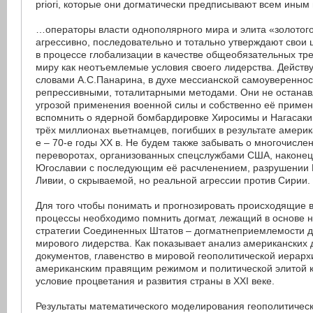
priori, которые они догматически предписывают всем иным
…операторы власти однополярного мира и элита «золотог
агрессивно, последовательно и тотально утверждают свои 
в процессе глобализации в качестве общеобязательных тр
миру как неотъемлемые условия своего лидерства. Действу
словами А.С.Панарина, в духе мессианской самоувереннос
репрессивными, тоталитарными методами. Они не остана
угрозой применения военной силы и собственно её приме
вспомнить о ядерной бомбардировке Хиросимы и Нагасаки в 
трёх миллионах вьетнамцев, погибших в результате америк
е – 70-е годы ХХ в. Не будем также забывать о многочисл
переворотах, организованных спецслужбами США, наконец
Югославии с последующим её расчленением, разрушении 
Ливии, о скрываемой, но реальной агрессии против Сирии.
Для того чтобы понимать и прогнозировать происходящие 
процессы необходимо помнить догмат, лежащий в основе 
стратегии Соединенных Штатов – догматнеприемлемости 
мирового лидерства. Как показывает анализ американских
документов, главенство в мировой геополитической иерар
американским правящим режимом и политической элитой 
условие процветания и развития страны в XXI веке.
Результаты математического моделирования геополитическ