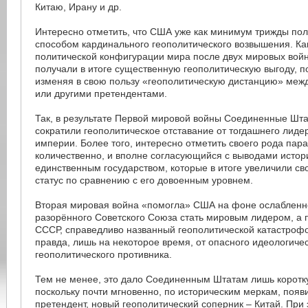
Китаю, Ирану и др.
Интересно отметить, что США уже как минимум трижды по
способом кардинального геополитического возвышения. Ка
политической конфигурации мира после двух мировых вой
получали в итоге существенную геополитическую выгоду, п
изменяя в свою пользу «геополитическую дистанцию» ме
или другими претендентами.
Так, в результате Первой мировой войны Соединенные Шта
сократили геополитическое отставание от тогдашнего лиде
империи. Более того, интересно отметить своего рода пар
количественно, и вполне согласующийся с выводами истор
единственным государством, которые в итоге увеличили св
статус по сравнению с его довоенным уровнем.
Вторая мировая война «помогла» США на фоне ослабленн
разорённого Советского Союза стать мировым лидером, а
СССР, справедливо названный геополитической катастрофо
правда, лишь на некоторое время, от опасного идеологичес
геополитического противника.
Тем не менее, это дало Соединенным Штатам лишь коротк
поскольку почти мгновенно, по историческим меркам, появ
претендент, новый геополитический соперник – Китай. При 