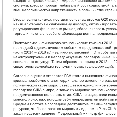
ожидается дестабилизация мировой финансово-экономичес
системы, которая породит небывалый рост социальной, а т
внешнеполитической напряженности в большинстве стран 
Вторая волна кризиса, поставит основных игроков G20 пе
найти альтернативы слабеющему доллару, оптимизироват
регулирования финансовых рынков, сбалансировать усло
торговли, искать способы стабилизации цен на продовольст
Политические и финансово-экономические кризисы 2013 – 20
прелюдией к драматическим событиям предполагаемой тр
части (2014 – 2018 гг.) «великих потрясений». Эти события
неконтролируемым и непредсказуемым распадом нынешних
социальных структур. Таким образом, в период с 2012 по 20
свидетелем важнейших геополитических трансформаций.
Согласно оценкам экспертов РАН итогом нынешнего финан
кризиса неизбежно станет кардинальное изменение расста
политической карте мира. Завершается единоличное воен
господство США в мире, а также их мировое экономическое
продолжавшееся целое столетие. США не выдержали испы
монополярностью, истощив себя непрерывными войнами 
Среднем Востоке в последнее десятилетие. У США сегодня
ресурсов, чтобы оставаться мировым лидером. «Роль США
заканчивается» заявляет Федеральный министр финансов 