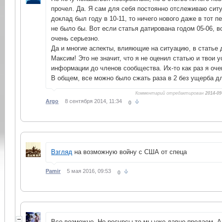
прочел. Да. Я сам для себя постоянно отслеживаю ситу
доклад был году в 10-11, то ничего нового даже в тот 
не было бы. Вот если статья датирована годом 05-06, в
очень серьезно.
Да и многие аспекты, влияющие на ситуацию, в статье 
Максим! Это не значит, что я не оценил статью и твои 
информации до членов сообщества. Их-то как раз я оче
В общем, все можно было сжать раза в 2 без ущерба д
Комментарий отредактирован
2014-09
Argo
8 сентября 2014, 11:34
0
Взгляд
на возможную войну с США от спеца
Pamir
5 мая 2016, 09:53
0
Все возможно. Но ресурсы то мы уже давно продаем. А