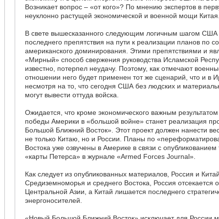
Возникает вопрос – «от кого»? По мнению экспертов в пер
неуклонно растущей экономической и военной мощи Китая
В свете вышесказанного следующим логичным шагом США 
последнего препятствия на пути к реализации планов по 
американского доминирования. Этими препятствиями и яв
«Мирный» способ свержения руководства Исламской Респу
известно, потерпел неудачу. Поэтому, как отмечают военны
отношении него будет применен тот же сценарий, что и в 
несмотря на то, что сегодня США без людских и материаль
могут вывести оттуда войска.
Ожидается, что кроме экономического важным результато
победы Америки в «большой войне» станет реализация пр
Большой Ближний Восток». Этот проект должен нанести в
не только Китаю, но и России. Планы по «переформатиро
Востока уже озвучены в Америке в связи с опубликованием
«карты Петерса» в журнале «Armed Forces Journal».
Как следует из опубликованных материалов, Россия и Кита
Средиземноморья и среднего Востока, Россия отсекается о
Центральной Азии, а Китай лишается последнего стратегич
энергоносителей.
«Новый Большой Ближний Восток» исключает для России м