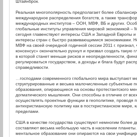
Штайнброк.
Реальная многополярность предполагает более сбаланси
международное распределения богатств, а также трансф
международных институтов – ООН, МВФ, ВБ и других. Осо
глобальные институты управления мировой экономикой – 
сегодня главенствуют интересы США и Западной Европы и
интересы стран с быстро развивающимися экономиками. Н
МВФ на своей очередной годичной сессии 2011 г. признал,
консенсус» окончательно рухнул и призвал создать такую 
в которой станет меньше рисков и неопределенности, фин
регулироваться государством, а доходы и блага будут расп
справедливости.
…господами современного глобального мира выступают м
структурированные и весьма малочисленные субъектные п
образования, опирающиеся на основы протестантского ме
догматического мышления. Они способны в отличие от все
осуществлять проектные функции в геополитике, проводя 
антихристианскую политику как в постхристианском мире, ка
пределами.
США в качестве государства существуют немногим более дв
составляют весьма небольшую часть в населении планеты.
ментальное образование они опираются на свои унифици