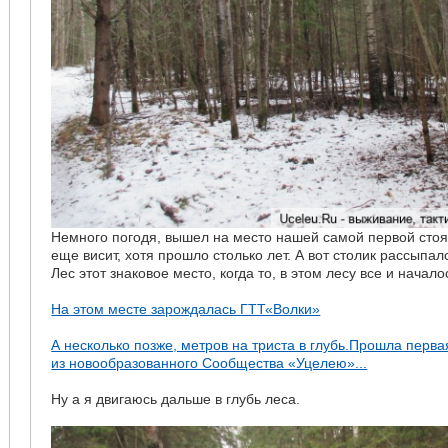
Немного погодя, вышел на место нашей самой первой сто
еще висит, хотя прошло столько лет. А вот столик рассыпалс
Лес этот знаковое место, когда то, в этом лесу все и начал
На этом месте зарождалась ГТТ«Волки»
А несколько позже, метров на триста в глубь.Прошла перва
из новообразованного Сообщества «Уцелею»...
Ну а я двигаюсь дальше в глубь леса.