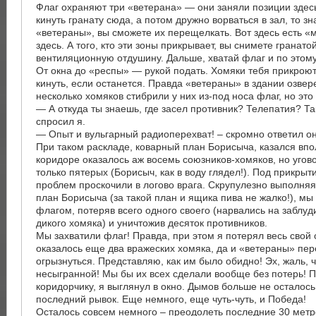
Флаг охраняют три «ветерана» — они заняли позиции здесь,
кинуть гранату сюда, а потом дружно ворваться в зал, то зн
«ветераны», вы сможете их перещелкать. Вот здесь есть «м
здесь. А того, кто эти зоны прикрывает, вы снимете гранатой
вентиляционную отдушину. Дальше, хватай флаг и по этому 
От окна до «респы» — рукой подать. Хомяки тебя прикрою
кинуть, если останется. Правда «ветераны» в здании озвере
несколько хомяков стибрили у них из-под носа флаг, но это
— А откуда ты знаешь, где засел противник? Телепатия? Т
спросил я.
— Опыт и вульгарный радиоперехват! – скромно ответил о
При таком раскладе, коварный план Борисыча, казался вп
коридоре оказалось аж восемь союзников-хомяков, но угов
только пятерых (Борисыч, как в воду глядел!). Под прикры
проблем проскочили в логово врага. Скрупулезно выполня
план Борисыча (за такой план и ящика пива не жалко!), мы
флагом, потеряв всего одного своего (нарвались на заблуд
дикого хомяка) и уничтожив десяток противников.
Мы захватили флаг! Правда, при этом я потерял весь свой 
оказалось еще два вражеских хомяка, да и «ветераны» пе
огрызнуться. Представляю, как им было обидно! Эх, жаль, 
несыгранной! Мы бы их всех сделали вообще без потерь! 
коридорчику, я выглянул в окно. Дымов больше не осталось
последний рывок. Еще немного, еще чуть-чуть, и Победа!
Осталось совсем немного – преодолеть последние 30 метр