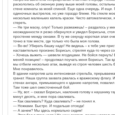
раскололись об оконную раму выше моей головы, остальн
стене комнаты за моей спиной. Еще одна очередь. И еще.
одиночных выстрелов, но уже гораздо ближе. На стекле мо
несколько маленьких капель краски. Чисто автоматически, 
стереть.
— Не три маску, олух! Только размажешь! – раздалось у ме
неожиданности я резко обернулся и увидел Борисыча, сто
простенке между окнами. В ту же секунду короткая злая о
точно в том месте, где только что была моя голова.
— Во-во! Убирать башку надо! Не видишь – к тебе уже прис
наставительно произнес Борисыч, стреляя куда-то через со
– Хочешь выжить — шевели ягодицами. Не бойся пернуть! 
меняй позицию! – продолжал поучать меня Борисыч. Так 
мы отбили несколько атак, выведя из строя человек шесть 
Мне понравилось.
В здании напротив шла интенсивная стрельба, прерываем
гранат. Наша группа захвата рвалась к вражескому флагу. 
стенах ангара, примыкающего к зданию напротив, повалил
Там тоже шел ожесточенный бой.
— Ну, вот. – сказал Борисыч, наклонив голову к наушнику 
минут десять, и мне пора сваливать.
— Как сваливать? Куда сваливать? – не понял я.
— Ножками. Быстро. И подальше отсюда!
— А зачем? Мы здесь нормально сидим!