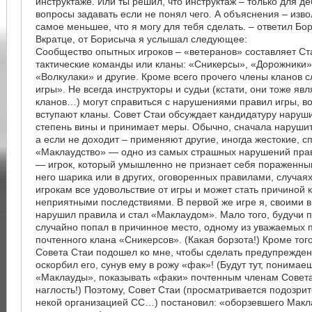
инструктаже. Или ты решил, что инструктаж – только для 
вопросы задавать если не понял чего. А объяснения – изво
самое меньшее, что я могу для тебя сделать. – ответил Бо
Вкратце, от Борисыча я услышал следующее:
Сообщество опытных игроков – «ветеранов» составляет Ст
тактические команды или кланы: «Сникерсы», «Дорожники»
«Волкулаки» и другие. Кроме всего прочего члены кланов с
игры». Не всегда инструкторы и судьи (кстати, они тоже я
кланов…) могут справиться с нарушениями правил игры, вот
вступают кланы. Совет Стаи обсуждает кандидатуру наруш
степень вины и принимает меры. Обычно, сначала наруши
а если не доходит – применяют другие, иногда жестокие, с
«Маклаудство» — одно из самых страшных нарушений пра
— игрок, который умышленно не признает себя пораженны
него шарика или в других, оговоренных правилами, случаях
игрокам все удовольствие от игры и может стать причиной 
неприятными последствиями. В первой же игре я, своими 
нарушил правила и стал «Маклаудом». Мало того, будучи 
случайно попал в причинное место, одному из уважаемых 
почтенного клана «Сникерсов». (Какая борзота!) Кроме того
Совета Стаи подошел ко мне, чтобы сделать предупрежден
оскорбил его, сунув ему в рожу «фак»! (Будут тут, понимае
«Маклауды», показывать «факи» почтенным членам Совета
наглость!) Поэтому, Совет Стаи (просматривается подозри
некой организацией СС…) постановил: «оборзевшего Макл