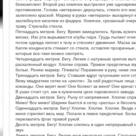
боекомплект. Второй раз хомячок выстрелил уже одновре
противником. Голова «ветерана» дернулась, стекло его ма
залеплено краской. Маркер в руках «ветерана» выхаркнул 
захлебнулся киселем из фидера. Хомячок, срезанный очер
траву. Стрельба стихла.
Пятнадцать метров. Бегу. Время замедлилось. Кровь кузне
висках. Изо рта вырываются клубы пара. Грудь пылает огн
потом одежда липнет к телу и стесняет движения. Маска з
Капли конденсата стекают со стекла, оставляя прозрачные
которые все-таки можно смотреть.
Четырнадцать метров. Бегу. Легкие с натужным хрипом вы
раскаленный воздух. Хлопки справа. Правое предплечье в
болью. Роняю маркер. Плевать! Поражение в руку, ниже лок
Тринадцать метров. Бегу. Ставшие вдруг чугунными ноги с
Вижу квадратики сетки на «респе». За ней радостные лица 
команды. Они верят мне! Они болеют за меня! Они кричат 
В ушах стоит гул, как в кузнечном цехе паровозного завода.
Двенадцать метров. Бегу. Рычу от напряжения. Хлопки спра
Мимо! Все мимо! Шарики бьются в сетку «респы» и бессиль
Одиннадцать метров. Бегу! Хлопки. Хлопки. Хлопки. Везде х
меня стреляет весь мир. Попали в левое предплечье. Бол
перехватить флаг правой рукой.
Десять метров. Бегу! Хлопки слились в один непрерывный
звук.
Девять метров. Бегу. Делаю еще несколько шагов. Спотыка