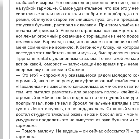
колбасой и сыром. Человечек одновременно пил пиво, лоп
на губной гармошке. Самое удивительное, что все это у нег
сиротливые капли пива стекали с небритого подбородка н
ремня, обтянутое старой тельняшкой, пузо, он, не прекращ
отпуская бутылки, растирал их кулаком. При этом улыбка н
печальной гримасой. Рядом со странным незнакомцем стоя
ног лежал огромный рюкзачище с торчащими из него под
железяками. Впрочем, в том, что он имеет отношение к пе
меня сомнений не возникло. К бетонному блоку, на которо
восседал этот любитель пива и музыки, был прислонен ух
Tippmann rental с удлиненным стволом. Точно такой же мар
вот он какой, юморист — запускающий во время игры нем
вперемешку с песнями о Сталине.
— Кто это? – спросил я у оказавшегося рядом молодого хом
огромный, явно не по росту, камуфлированный комбинезон
«Нахаленка» из известного кинофильма хомячок не ответил
тем, что пытался размотать или разорвать полосы клейкой 
огромный комбинезон был подогнан по его щуплой фигуре.
подпрыгивал, повизгивал и бросал печальные взгляды в с
кустов. Лента тянулась, но не поддавалась. Странный чело
достал откуда-то тяжелый ржавый нож и бросил его к моим
умудрился проделать это не выпуская из руки бутылки и не
гармошке.
— Помоги малому. Не видишь – он сейчас обоссытся?! – п
гармошка.