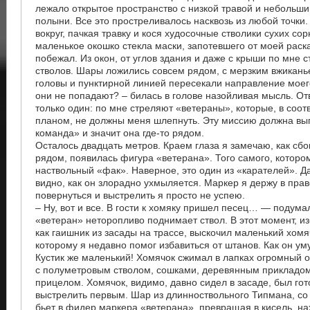
лежало открытое пространство с низкой травой и небольш
полыни. Все это простреливалось насквозь из любой точки
вокруг, пачкая травку и кося худосочные стволики сухих сор
маленькое окошко стекла маски, запотевшего от моей раск
побежал. Из окон, от углов здания и даже с крыши по мне с
стволов. Шары ложились совсем рядом, с мерзким вжикань
головы и пунктирной линией пересекали направление моег
они не попадают? – билась в голове назойливая мысль. О
только один: по мне стреляют «ветераны», которые, в соот
планом, не должны меня шлепнуть. Эту миссию должна вы
команда» и значит она где-то рядом.
Осталось двадцать метров. Краем глаза я замечаю, как сбо
рядом, появилась фигура «ветерана». Того самого, которо
наствольный «фак». Наверное, это один из «карателей». Д
видно, как он злорадно ухмыляется. Маркер я держу в прав
повернуться и выстрелить я просто не успею.
– Ну, вот и все. В гости к хомяку пришел песец… — подумал
«ветеран» неторопливо поднимает ствол. В этот момент, из
как гаишник из засады на трассе, выскочил маленький хомя
которому я недавно помог избавиться от штанов. Как он у
Кустик же маленький! Хомячок сжимал в лапках огромный
с полуметровым стволом, сошками, деревянным прикладом
прицелом. Хомячок, видимо, давно сидел в засаде, был гот
выстрелить первым. Шар из длинноствольного Типмана, со
бьет в фидер маркера «ветерана», превращая в кисель, н