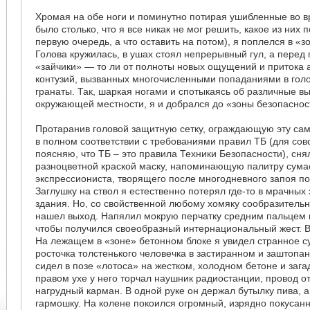
Хромая на обе ноги и поминутно потирая ушибленные во в
было столько, что я все никак не мог решить, какое из них 
первую очередь, а что оставить на потом), я поплелся в «з
Голова кружилась, в ушах стоял непрерывный гул, а перед
«зайчики» — то ли от полноты новых ощущений и притока а
контузий, вызванных многочисленными попаданиями в гол
гранаты. Так, шаркая ногами и спотыкаясь об различные 
окружающей местности, я и добрался до «зоны безопаснос
Протаранив головой защитную сетку, ограждающую эту сам
в полном соответствии с требованиями правил ТБ (для сов
поясняю, что ТБ – это правила Техники Безопасности), сня
разноцветной краской маску, напоминающую палитру сум
экспрессиониста, творящего после многодневного запоя п
Заглушку на ствол я естественно потерял где-то в мрачных
здания. Но, со свойственной любому хомяку сообразительн
нашел выход. Напялил мокрую перчатку средним пальцем н
чтобы получился своеобразный интернациональный жест. Во
На лежащем в «зоне» бетонном блоке я увидел странное с
росточка толстенького человечка в застиранном и заштоп
сидел в позе «лотоса» на жестком, холодном бетоне и зага
правом ухе у него торчал наушник радиостанции, провод от
нагрудный карман. В одной руке он держал бутылку пива, а
гармошку. На колене покоился огромный, изрядно покусанн