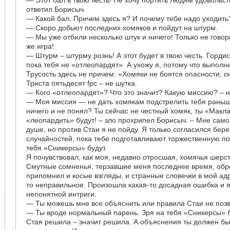
— Этот бал в твою честь! Не хочу портить людям удовольст
ответил Борисыч.
— Какой бал. Причем здесь я? И почему тебе надо уходить?
— Скоро добьют последних хомяков и пойдут на штурм.
— Мы уже отбили несколько штук и ничего! Только не говори
же игра!
— Штурм – штурму рознь! А этот будет в твою честь. Гордис
пока тебя не «отлеопардят». А ухожу я, потому что выпол
Трусость здесь не причем: «Хомяки не боятся опасности, он
Триста пятьдесят fpc – не шутка.
— Кого «отлеопардят»? Что это значит? Какую миссию? – н
— Моя миссия — не дать хомякам подстрелить тебя раньше
ничего и не понял? Ты сейчас не честный хомяк, ты «Макла
«леопардить» будут! – зло прохрипел Борисыч. – Мне само
душе, но против Стаи я не пойду. Я только согласился бере
случайностей, пока тебе подготавливают торжественную по
тебя «Сникерсы» будут.
Я почувствовал, как моя, недавно отросшая, хомячья шерс
Смутные сомненья, терзавшие меня последнее время, обр
припомнил и косые взгляды, и странные словечки в мой адре
то неправильное. Произошла какая-то досадная ошибка и я
непонятной интриги.
— Ты можешь мне все объяснить или правила Стаи не позв
— Ты вроде нормальный парень. Зря на тебя «Сникерсы» б
Стая решила – значит решила. А объяснения ты должен бы