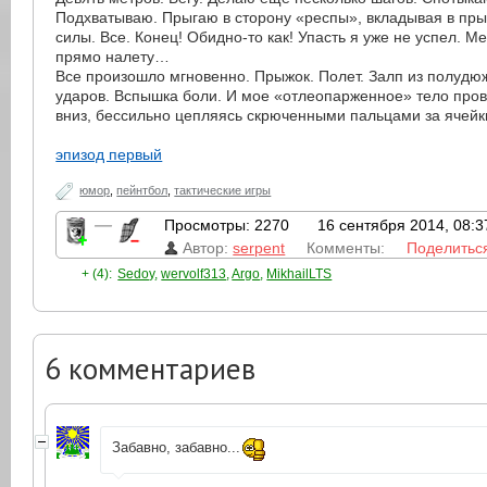
Подхватываю. Прыгаю в сторону «респы», вкладывая в пры
силы. Все. Конец! Обидно-то как! Упасть я уже не успел. 
прямо налету…
Все произошло мгновенно. Прыжок. Полет. Залп из полудю
ударов. Вспышка боли. И мое «отлеопарженное» тело пров
вниз, бессильно цепляясь скрюченными пальцами за ячей
эпизод первый
юмор
,
пейнтбол
,
тактические игры
—
Просмотры: 2270
16 сентября 2014, 08:3
Автор:
serpent
Комменты:
Поделитьс
+ (4):
Sedoy
,
wervolf313
,
Argo
,
MikhailLTS
6
комментариев
Забавно, забавно...