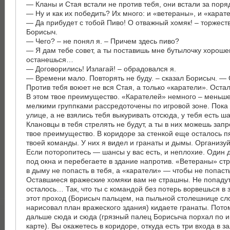
— Кланы и Стая встали не против тебя, они встали за поря
— Ну и как их победить? Их много: и «ветераны», и «карате
— Да прибудет с тобой Пиво! О отважный хомяк! – торжест
Борисыч.
— Чего? – не понял я. – Причем здесь пиво?
— Я дам тебе совет, а ты поставишь мне бутылочку хороше
останешься…
— Договорились! Излагай! – обрадовался я.
— Времени мало. Повторять не буду. – сказал Борисыч. —
Против тебя воюет не вся Стая, а только «каратели». Оста
В этом твое преимущество. «Карателей» немного – меньше
мелкими группками рассредоточены по игровой зоне. Пока 
улице, а не взялись тебя выкуривать отсюда, у тебя есть ш
Клановцы в тебя стрелять не будут, а ты в них можешь зап
твое преимущество. В коридоре за стенкой еще осталось п
твоей команды. У них я видел и гранаты и дымы. Организуй
Если поторопитесь — шансы у вас есть, и неплохие. Один
под окна и перебегаете в здание напротив. «Ветераны» стр
в дыму не попасть в тебя, а «каратели» — чтобы не попаст
Оставшиеся вражеские хомяки вам не страшны. Не попадут
осталось… Так, что ты с командой без потерь ворвешься в з
этот проход (Борисыч пальцем, на пыльной столешнице сл
нарисовал план вражеского здания) кидаете гранаты. Пото
дальше сюда и сюда (грязный палец Борисыча порхал по 
карте). Вы окажетесь в коридоре, откуда есть три входа в за