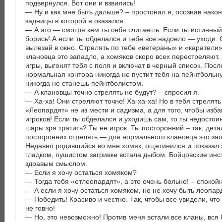
подвернулся. Вот они и взвились!
— Ну и как мне быть дальше? – простонал я, осознав нако
задницы в которой я оказался.
— А это — смотря кем ты себя считаешь. Если ты истинный
борись! А если ты обделался и тебе все надоело — уходи.
вылезай в окно. Стрелять по тебе «ветераны» и «каратели»
клановца это западло, а хомяков скоро всех перестреляют.
игры, выгонят тебя с поля и включат в черный список. Посл
нормальная контора никогда не пустит тебя на пейнтбольн
никогда не станешь пейнтболистом.
— А клановцы точно стрелять не будут? – спросил я.
— Ха-ха! Они стреляют точно! Ха-ха-ха! Но в тебя стрелять 
«Леопардят» не из мести и садизма, а для того, чтобы изб
игроков! Если ты обделался и уходишь сам, то ты недостои
шары зря тратить? Ты не игрок. Ты посторонний – так, дета
посторонних стрелять — для нормального клановца это за
Недавно родившийся во мне хомяк, ощетинился и показал 
гладком, пушистом загривке встала дыбом. Бойцовские инс
здравым смыслом.
— Если я хочу остаться хомяком?
— Тогда тебя «отлеопардят», а это очень больно! – спокой
— А если я хочу остаться хомяком, но не хочу быть леопа
— Победить! Красиво и честно. Так, чтобы все увидели, что
не говно!
— Но, это невозможно! Против меня встали все кланы, вся 