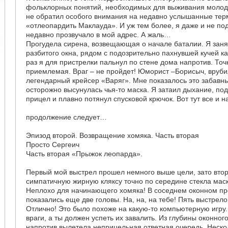
фольклорных понятий, необходимых для выживания молодо
не обратил особого внимания на недавно услышанные тер
«отлеопардить Маклауда». И уж тем более, я даже и не под
недавно прозвучало в мой адрес. А жаль…
Прогудела сирена, возвещающая о начале баталии. Я зан
разбитого окна, рядом с подозрительно пахнувшей кучей ка
раз я для пристрелки пальнул по стене дома напротив. Точ
приемлемая. Враг – не пройдет! Юморист –Борисыч, вруб
легендарный крейсер «Варяг». Мне показалось это забавны
осторожно высунулась чья-то маска. Я затаил дыхание, по
прицел и плавно потянул спусковой крючок. Вот тут все и 
продолжение следует…
Эпизод второй. Возвращение хомяка. Часть вторая
Просто Сергеич
Часть вторая «Прыжок леопарда».
Первый мой выстрел прошел немного выше цели, зато втор
симпатичную жирную кляксу точно по середине стекла маск
Неплохо для начинающего хомяка! В соседнем оконном пр
показались еще две головы. На, на, на тебе! Пять выстрел
Отлично! Это было похоже на какую-то компьютерную игру.
враги, а ты должен успеть их завалить. Из глубины оконно
напротив вылетела неприцельная ответная очередь. Неско