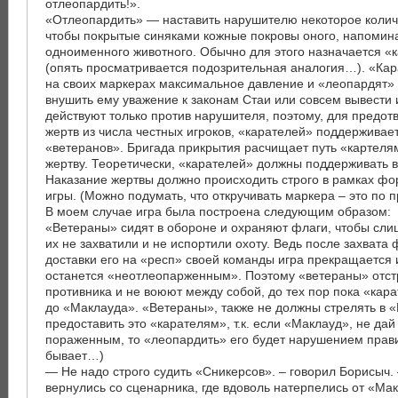
отлеопардить!».
«Отлеопардить» — наставить нарушителю некоторое количе
чтобы покрытые синяками кожные покровы оного, напомин
одноименного животного. Обычно для этого назначается «
(опять просматривается подозрительная аналогия…). «Ка
на своих маркерах максимальное давление и «леопардят»
внушить ему уважение к законам Стаи или совсем вывести 
действуют только против нарушителя, поэтому, для предо
жертв из числа честных игроков, «карателей» поддерживае
«ветеранов». Бригада прикрытия расчищает путь «картелям
жертву. Теоретически, «карателей» должны поддерживать в
Наказание жертвы должно происходить строго в рамках ф
игры. (Можно подумать, что откручивать маркера – это по 
В моем случае игра была построена следующим образом:
«Ветераны» сидят в обороне и охраняют флаги, чтобы сл
их не захватили и не испортили охоту. Ведь после захвата
доставки его на «респ» своей команды игра прекращается
останется «неотлеопарженным». Поэтому «ветераны» отс
противника и не воюют между собой, до тех пор пока «кар
до «Маклауда». «Ветераны», также не должны стрелять в 
предоставить это «карателям», т.к. если «Маклауд», не дай
пораженным, то «леопардить» его будет нарушением прави
бывает…)
— Не надо строго судить «Сникерсов». – говорил Борисыч.
вернулись со сценарника, где вдоволь натерпелись от «Мак