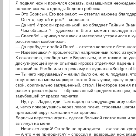
Я поднял нож и принялся срезать, оказавшимся неожиданн
полоски скотча с одежды бедного ребенка.
— Это Борисыч. Его все знают. — ответил наконец благода
— Он что, крутой игрок? – спросил я.
— Да нет! Игрок он средненький, но обладает Тайным Знан
— Чем обладает? – удивился я. В этот момент последняя л
— Спасибо! – крикнул хомячок и метеором устремился в ку
расстегивая комбинезон.
— Да прибудет с тобой Пиво! – ответил человек с бетонного
— Издеваешься?- прошелестел напряженный голос из куст
К сожалению, пообщаться с Борисычем, мне толком не уда
дискутирующей кучки опытных игроков отделился парень в
похожий на Рэмбо или на рекламу из журнала «Soldger of fo
— Ты чего нарушаешь? – начал было он, но я, подумав, что
отсутствие на моем маркере штатной заглушки, сразу подня
свой, оригинально заглушенный, ствол. Некоторое время 
рассматривал «фак» — образованный средним пальцем, на
задубевшей от краски перчатки.
— Ну, ну… Ладно, иди. Там народ на следующую игру соби
и, четко повернувшись через левое плечо, строевым шагом
притихшей вдруг кампании «ветеранов».
Борисыч перестал играть, сделал большой глоток пива и з
взглянул на меня.
— Ножик-то отдай! Он тебе не пригодится. – сказал он хри
— А что мне пригодится? – спросил я, возвращая нож влад