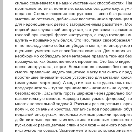
сильно сомневается в наших умственных способностях. На
прописные истины, понятные, казалось бы, даже ежу, а уж
подавно. Стиль изложения инструктажа — явно был рассчи
умственно отсталых, дебильных воспитанников провинциал
для недоношенных детей с заторможенным развитием. Мой
первый раз слушавший инструктаж, с отупевшим выражение
головой при каждой фразе инструктора, а когда господин и
шутить – привычно улыбался. Это что, такая своеобразная
я, но последующие события убедили меня, что инструктор 
оценивая умственные способности хомяков. Для многих из н
необходимо соблюдать элементарные правила техники без
прозвучали, как божественное откровение. Это было видно
после инструктажа, лицам. Большинство хомяков без пост
смогли правильно надеть защитную маску или снять с пре
простейшее пневматическое устройство для метания крас
(именуемое маркером). А когда им все-таки удавалось отк
предохранитель – тут же принимались нажимать на курок, 
безопасности. Засыпать горсть шариков через довольно бо
накопительную емкость маркера (именуемою фидером), то
многих непосильной задачей. Россыпи разноцветных шарик
полу и, со смачным хрустом, лопались под подошвами обу
недавний инструктаж, несколько хомяков решили проверить
действительно сделаны из желатина с пищевым красителе
пускающих разноцветные слюни хомяков – немного поднял
инструктор не соврал. Экспериментаторы остались живыми,