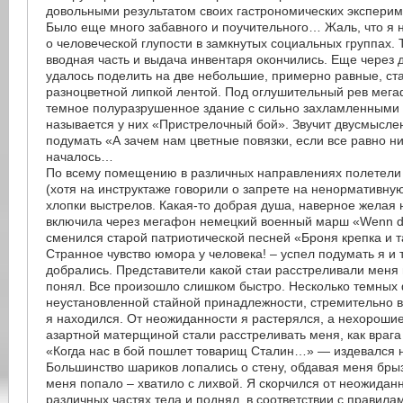
довольными результатом своих гастрономических эксперим
Было еще много забавного и поучительного… Жаль, что я 
о человеческой глупости в замкнутых социальных группах. 
вводная часть и выдача инвентаря окончились. Еще через 
удалось поделить на две небольшие, примерно равные, ст
разноцветной липкой лентой. Под оглушительный рев мега
темное полуразрушенное здание с сильно захламленными
называется у них «Пристрелочный бой». Звучит двусмысл
подумать «А зачем нам цветные повязки, если все равно ни
началось…
По всему помещению в различных направлениях полетели 
(хотя на инструктаже говорили о запрете на ненормативную 
хлопки выстрелов. Какая-то добрая душа, наверное желая 
включила через мегафон немецкий военный марш «Wenn d
сменился старой патриотической песней «Броня крепка и 
Странное чувство юмора у человека! – успел подумать я и 
добрались. Представители какой стаи расстреливали меня в
понял. Все произошло слишком быстро. Несколько темных 
неустановленной стайной принадлежности, стремительно в
я находился. От неожиданности я растерялся, а нехорошие
азартной матерщиной стали расстреливать меня, как врага 
«Когда нас в бой пошлет товарищ Сталин…» — издевался 
Большинство шариков лопались о стену, обдавая меня брызг
меня попало – хватило с лихвой. Я скорчился от неожидан
различных частях тела и поднял, в соответствии с правила