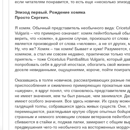
если читателям понравится, то есть еще «несколько эпизо
Эпизод первый. Рождение хомяка
Просто Сергеич.
Я хомяк. Обычный представитель необычного вида: Cricetulus
Vulgaris – что примерно означает: хомяк пейнтбольный об
верить, что «хомяк», в данном случае, произошло от слова
является производной от слова «человек», а не от других, 
Ну, что же? Хомяк – так хомяк! Бывает и хуже! Разумеется,
хомяком, а стал им совсем недавно, практически только чт
приятель – тоже Cricetulus Paintballitus Vulgaris, который 
попробовать себя в другой ипостаси, обогатить свой жизн
доселе невиданными, ощущениями, короче, пойти поиграть
Оказавшись в толпе новичков, рассматривающих разные п
приспособления и оживленно примеряющих прокатные к
«шкурки», я вдруг понял, что становлюсь представителем д
не имеет значения, кем ты был раньше, чем занимался. Да
имеют особого значения. Все здесь новички. Их сразу мож
галдящей толпы, собравшихся здесь живых существ. Они, т
перемещаются, разглядывая крутую сбрую опытных бойцов
странным и немного зловещим словам ветеранов пейнтбол
сбиваются в стайки и, поджав лапки, замирают с общим в
предвкушения чего-то необычного на восторженных мордо