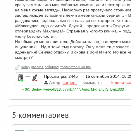
сразу заметил, что мои собратья-хомяки, да и некоторые 
на меня косые взгляды. Несколько раз прозвучало странное
заставляющее вспомнить некий американский сериал… «М
раздавались недовольные возгласы со всех сторон. Кто-то з
«Маклаудов надо лечить!». Другой – предложил: «Открутит
отлеопардить Маклауда!» Странная у кого-то кличка. – под
«зону безопасности».
Не обманул меня приятель. Действительно, я получил мас
ощущений… Ну, я тоже ему покажу. Он у меня еще узнает 
адреналин! Сейчас отдохну, и снова в бой! И чего это все 
смотрят?
юмор
,
рассказ
,
пейнтбол
,
творчество у костра
—
Просмотры: 2445
15 сентября 2014, 16:2
Автор:
serpent
Комменты:
Поделитьс
+ (6):
Sedoy
,
wervolf313
,
pytnik7777
,
Argo
,
MikhailLTS
,
Lynx333
5
комментариев