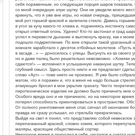
себя пораженным, но следующая порция шаров показала, 
со мной очередную злую шутку. Они не увидели моего жест
крикнуть, что я уже вне игры, но новая очередь, пришедша
мой рот горькой краской и залепила стекло. Давясь горьки
в угол за кучу какого-то хлама и, подчиняясь инстинкту са
открыл ответный огонь. Удачно! Кто-то застонал и град ша
успел я перевести дыхание и выплюнуть краску, как к мои
подошло подкрепление. По мне открыли такой ураганный ог
комнате заработало с десяток отбойных молотков. «Пусть з
в засаде...» — доносилось с улицы. Высунуть из-за своего у
но и даже палец было решительно невозможно. «Хомяки ум
сдаются!» — вспомнил я услышанную накануне шутку. Тепе
глубокий смысл. Здесь просто никто и не предлагает сдать
слово «Аут» — тоже никто не произнес. Я уже было собрал
матом, что я поражен и, что в меня не надо больше стрелять
атакующих бросил в мое укрытие гранату. Чисто теоретиче
пиротехническое изделие не должно было причинить мне о
Особого вреда оно и не причинило, но на некоторое время 
потерял способность ориентироваться в пространстве. О
От полного уничтожения меня спас сигнал об окончании бо
правда не сразу услышал, но стрельба прекратилась.
Выйдя на свет я понял, что представляю собой невеселое 
перепачканный краской, словно хомяк, которого перепутал
маляры, красящие общественный сортир.
Некоторое время я приходил в себя, чистился и считал уш