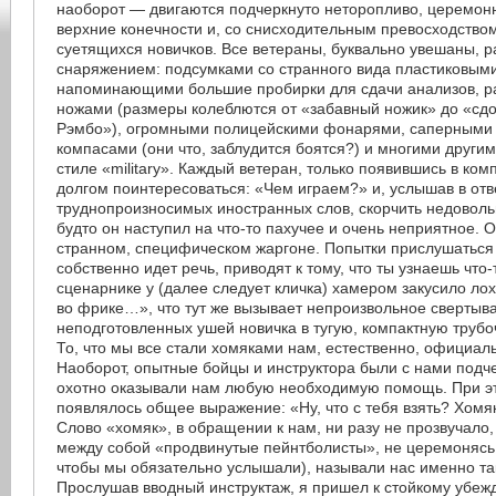
наоборот — двигаются подчеркнуто неторопливо, церемонн
верхние конечности и, со снисходительным превосходство
суетящихся новичков. Все ветераны, буквально увешаны, р
снаряжением: подсумками со странного вида пластиковым
напоминающими большие пробирки для сдачи анализов, р
ножами (размеры колеблются от «забавный ножик» до «сдо
Рэмбо»), огромными полицейскими фонарями, саперными 
компасами (они что, заблудится боятся?) и многими други
стиле «military». Каждый ветеран, только появившись в ком
долгом поинтересоваться: «Чем играем?» и, услышав в отв
труднопроизносимых иностранных слов, скорчить недовол
будто он наступил на что-то пахучее и очень неприятное. 
странном, специфическом жаргоне. Попытки прислушаться 
собственно идет речь, приводят к тому, что ты узнаешь что-
сценарнике у (далее следует кличка) хамером закусило лох
во фрике…», что тут же вызывает непроизвольное свертыв
неподготовленных ушей новичка в тугую, компактную трубо
То, что мы все стали хомяками нам, естественно, официал
Наоборот, опытные бойцы и инструктора были с нами подч
охотно оказывали нам любую необходимую помощь. При эт
появлялось общее выражение: «Ну, что с тебя взять? Хомяк,
Слово «хомяк», в обращении к нам, ни разу не прозвучало,
между собой «продвинутые пейнтболисты», не церемонясь (
чтобы мы обязательно услышали), называли нас именно та
Прослушав вводный инструктаж, я пришел к стойкому убежд