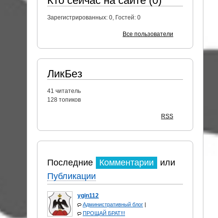
Кто сейчас на сайте (0)
Зарегистрированных:
0
, Гостей:
0
Все пользователи
ЛикБез
41
читатель
128 топиков
RSS
Последние
Комментарии
или
Публикации
ygin112
Административный блог
|
ПРОЩАЙ БРАТ!!!