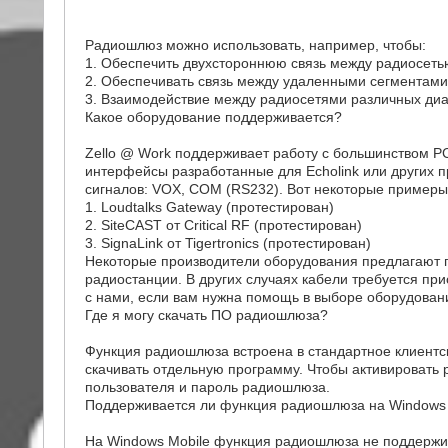
Радиошлюз можно использовать, например, чтобы:
1. Обеспечить двухстороннюю связь между радиосеть
2. Обеспечивать связь между удаленными сегментами
3. Взаимодействие между радиосетями различных диа
Какое оборудование поддерживается?
Zello @ Work поддерживает работу с большинством P
интерфейсы разработанные для Echolink или других 
сигналов: VOX, COM (RS232). Вот некоторые примеры
1. Loudtalks Gateway (протестирован)
2. SiteCAST от Critical RF (протестирован)
3. SignaLink от Tigertronics (протестирован)
Некоторые производители оборудования предлагают 
радиостанции. В других случаях кабели требуется при
с нами, если вам нужна помощь в выборе оборудован
Где я могу скачать ПО радиошлюза?
Функция радиошлюза встроена в стандартное клиентск
скачивать отдельную программу. Чтобы активировать 
пользователя и пароль радиошлюза.
Поддерживается ли функция радиошлюза на Windows 
На Windows Mobile функция радиошлюза не поддержи