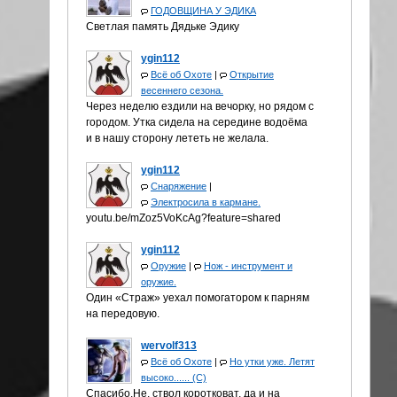
ГОДОВЩИНА У ЭДИКА
Светлая память Дядьке Эдику
ygin112
Всё об Охоте
|
Открытие
весеннего сезона.
Через неделю ездили на вечорку, но рядом с
городом. Утка сидела на середине водоёма
и в нашу сторону лететь не желала.
ygin112
Снаряжение
|
Электросила в кармане.
youtu.be/mZoz5VoKcAg?feature=shared
ygin112
Оружие
|
Нож - инструмент и
оружие.
Один «Страж» уехал помогатором к парням
на передовую.
wervolf313
Всё об Охоте
|
Но утки уже. Летят
высоко...... (С)
Спасибо.Не, ствол коротковат, да и на