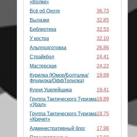
«Волки»
Всё об Охоте
36.73
Вылазки
32.85
Библиотека
32.53
У костра
32.10
Альпподготовка
26.86
Страйкбол
24.41
Мастерская
24.22
Курилка (Юмор/Болталка/
19.99
Флудилка/ОффТопилка)
Кухня Уцелейщика
19.41
Группа Тактического Туризма
18.89
«Урал»
Группа Тактического Туризма
18.75
«Кречет»
Административный блог
17.98