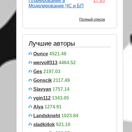
Планирование и
17.93
Моделирование ЧС и БП
Полный список
Лучшие авторы
Ounce
4521.49
wervolf313
4464.52
Ges
2197.03
Gonscik
2117.49
Slavyan
1757.14
ygin112
1343.05
Alya
1274.91
Landskneht
1023.84
sladki4ok
921.10