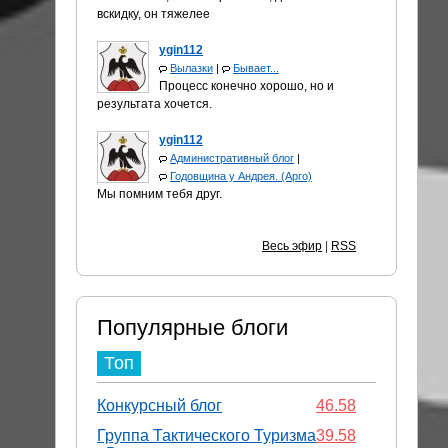
вскидку, он тяжелее
ygin112
Вылазки
|
Бывает...
Процесс конечно хорошо, но и
результата хочется.
ygin112
Административный блог
|
Годовщина у Андрея. (Арго)
Мы помним тебя друг.
Весь эфир
|
RSS
Популярные блоги
Топ
Конкурсный блог
46.58
Группа Тактического Туризма
39.58