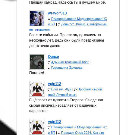
Прощай камрад.Надеюсь ты в лучшем мире.
wervolf313
Планирование и Моделирование ЧС
и БП
|
День "Z". Война, к которой мы
не готовимся
Все эти события. Просто задержались на
несколько лет. Ведь они были предсказаны
достаточно давно…
Ounce
Административный блог
|
Годовщина Эдуарда
Помним!
ygin112
Блог им. Alya
|
Пробуем сырой
гриб. Личный опыт.
Ещё совет от адвоката Егорова. Съеденая
сырая лисичка избавляет от кишечных
паразитов.
ygin112
Планирование и Моделирование ЧС
и БП
|
Паводок Орск 2024. Как это