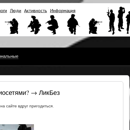
логи
Люди
Активность
Информация
ональные
диосетями? → ЛикБез
на сайте вдруг пригодиться.