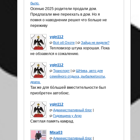
было.
Осенью 2025 родители продали дом.
Предлагали мне переехать в дом. Но я
помня о наводнении решил что больше не
переживу
ygin112
Всё об Охоте
|
Зайца не видели?
Тепловизор штука хорошая. Пока
не обзавелся к сожалению.
ygin112
Транспорт
|
ШНива, авто для
семейного отдыха, рыбалки/охоты,
драпа.
Так же для бóльшей вместительности был
приобретен автобокс.
ygin112
Административный блог
|
Годовщина у Аrgo
Светлая память камрад.
Mixa03
Административный блог
|