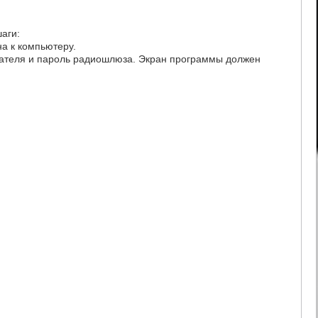
аги:
на к компьютеру.
ователя и пароль радиошлюза. Экран программы должен