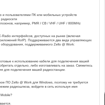
ю и пользователями ПК или мобильных устройств
 радиосети
позонов, например, PMR / CB / VHF / UHF / 800MHz
C-Radio интерфейсов, доступных на рынке (включая
приложений RoIP). Поддерживаются два вида управляющих
 оборудования, поддерживаемого Zello @ Work:
готовые к использованию кабели для подключения вашей
обретать отдельно, либо изготавливать на заказ. Свяжитесь
ия для подключения вашей радиостанции.
ое ПО Zello @ Work для Windows, поэтому не требуется
режим радиошлюза, войдите в сеть используя имя
Mobile?
вается.