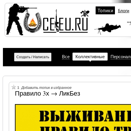
Топики
Блоги
Все
Коллективные
Персонал
1
Добавить топик в избранное
Правило 3х → ЛикБез