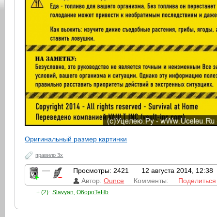
Оригинальный размер картинки
правило 3х
—
Просмотры: 2421
12 августа 2014, 12:38
Автор:
Ounce
Комменты:
Поделиться
+ (2):
Slavyan
,
O6opoTeHb