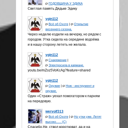
ГОДОВЩИНА У ЭДИКА
Светлая память Дядьке Эдику
ygin112
Всё об Охоте
|
Открытие
весеннего сезона.
Через неделю ездили на вечорку, но рядом с
городом. Утка сидела на середине водоёма
и в нашу сторону лететь не желала.
ygin112
Снаряжение
|
Электросила в кармане.
youtu.be/mZoz5VoKcAg?feature=shared
ygin112
Оружие
|
Нож - инструмент и
оружие.
Один «Страж» уехал помогатором к парням
на передовую.
wervolf313
Всё об Охоте
|
Но утки уже. Летят
высоко...... (С)
Спасибо.Не, ствол коротковат, да и на