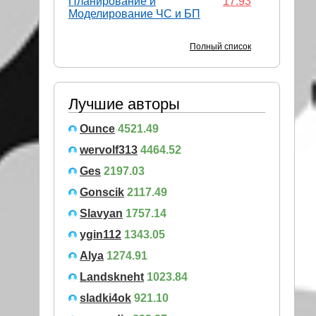
Планирование и
17.93
Моделирование ЧС и БП
Полный список
Лучшие авторы
Ounce
4521.49
wervolf313
4464.52
Ges
2197.03
Gonscik
2117.49
Slavyan
1757.14
ygin112
1343.05
Alya
1274.91
Landskneht
1023.84
sladki4ok
921.10