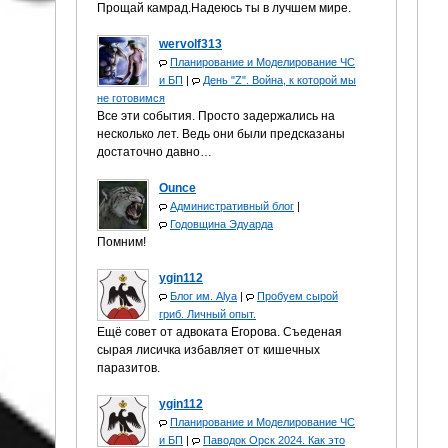
Прощай камрад.Надеюсь ты в лучшем мире.
wervolf313
Планирование и Моделирование ЧС
и БП
|
День "Z". Война, к которой мы
не готовимся
Все эти события. Просто задержались на
несколько лет. Ведь они были предсказаны
достаточно давно…
Ounce
Административный блог
|
Годовщина Эдуарда
Помним!
ygin112
Блог им. Alya
|
Пробуем сырой
гриб. Личный опыт.
Ещё совет от адвоката Егорова. Съеденая
сырая лисичка избавляет от кишечных
паразитов.
ygin112
Планирование и Моделирование ЧС
и БП
|
Паводок Орск 2024. Как это