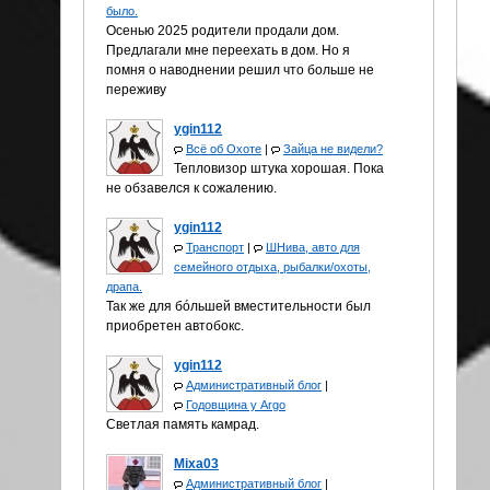
было.
Осенью 2025 родители продали дом.
Предлагали мне переехать в дом. Но я
помня о наводнении решил что больше не
переживу
ygin112
Всё об Охоте
|
Зайца не видели?
Тепловизор штука хорошая. Пока
не обзавелся к сожалению.
ygin112
Транспорт
|
ШНива, авто для
семейного отдыха, рыбалки/охоты,
драпа.
Так же для бóльшей вместительности был
приобретен автобокс.
ygin112
Административный блог
|
Годовщина у Аrgo
Светлая память камрад.
Mixa03
Административный блог
|