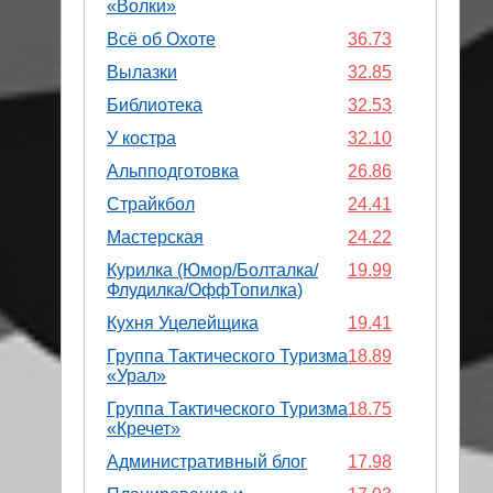
«Волки»
Всё об Охоте
36.73
Вылазки
32.85
Библиотека
32.53
У костра
32.10
Альпподготовка
26.86
Страйкбол
24.41
Мастерская
24.22
Курилка (Юмор/Болталка/
19.99
Флудилка/ОффТопилка)
Кухня Уцелейщика
19.41
Группа Тактического Туризма
18.89
«Урал»
Группа Тактического Туризма
18.75
«Кречет»
Административный блог
17.98