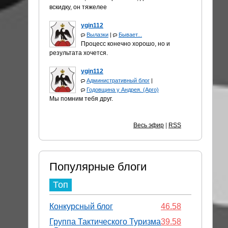
вскидку, он тяжелее
ygin112
Вылазки
|
Бывает...
Процесс конечно хорошо, но и
результата хочется.
ygin112
Административный блог
|
Годовщина у Андрея. (Арго)
Мы помним тебя друг.
Весь эфир
|
RSS
Популярные блоги
Топ
Конкурсный блог
46.58
Группа Тактического Туризма
39.58