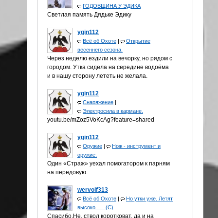
ГОДОВЩИНА У ЭДИКА
Светлая память Дядьке Эдику
ygin112
Всё об Охоте
|
Открытие
весеннего сезона.
Через неделю ездили на вечорку, но рядом с
городом. Утка сидела на середине водоёма
и в нашу сторону лететь не желала.
ygin112
Снаряжение
|
Электросила в кармане.
youtu.be/mZoz5VoKcAg?feature=shared
ygin112
Оружие
|
Нож - инструмент и
оружие.
Один «Страж» уехал помогатором к парням
на передовую.
wervolf313
Всё об Охоте
|
Но утки уже. Летят
высоко...... (С)
Спасибо.Не, ствол коротковат, да и на