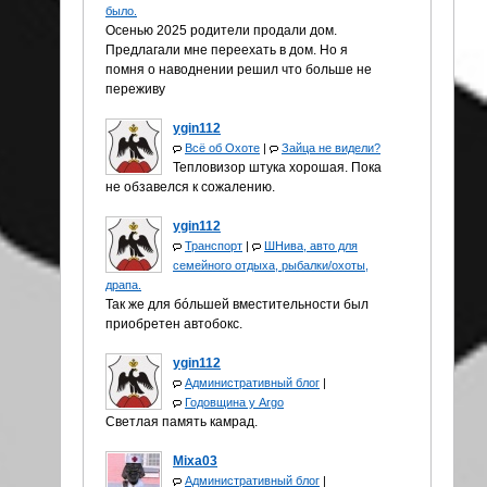
было.
Осенью 2025 родители продали дом.
Предлагали мне переехать в дом. Но я
помня о наводнении решил что больше не
переживу
ygin112
Всё об Охоте
|
Зайца не видели?
Тепловизор штука хорошая. Пока
не обзавелся к сожалению.
ygin112
Транспорт
|
ШНива, авто для
семейного отдыха, рыбалки/охоты,
драпа.
Так же для бóльшей вместительности был
приобретен автобокс.
ygin112
Административный блог
|
Годовщина у Аrgo
Светлая память камрад.
Mixa03
Административный блог
|