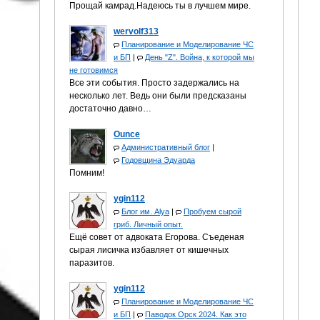
Прощай камрад.Надеюсь ты в лучшем мире.
wervolf313
Планирование и Моделирование ЧС
и БП
|
День "Z". Война, к которой мы
не готовимся
Все эти события. Просто задержались на
несколько лет. Ведь они были предсказаны
достаточно давно…
Ounce
Административный блог
|
Годовщина Эдуарда
Помним!
ygin112
Блог им. Alya
|
Пробуем сырой
гриб. Личный опыт.
Ещё совет от адвоката Егорова. Съеденая
сырая лисичка избавляет от кишечных
паразитов.
ygin112
Планирование и Моделирование ЧС
и БП
|
Паводок Орск 2024. Как это