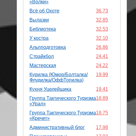
«Волки»
Всё об Охоте
36.73
Вылазки
32.85
Библиотека
32.53
У костра
32.10
Альпподготовка
26.86
Страйкбол
24.41
Мастерская
24.22
Курилка (Юмор/Болталка/
19.99
Флудилка/ОффТопилка)
Кухня Уцелейщика
19.41
Группа Тактического Туризма
18.89
«Урал»
Группа Тактического Туризма
18.75
«Кречет»
Административный блог
17.98