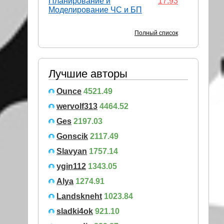
Планирование и
17.93
Моделирование ЧС и БП
Полный список
Лучшие авторы
Ounce
4521.49
wervolf313
4464.52
Ges
2197.03
Gonscik
2117.49
Slavyan
1757.14
ygin112
1343.05
Alya
1274.91
Landskneht
1023.84
sladki4ok
921.10