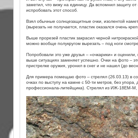
заметил, что вижу на единицу. Да вспомнил защиту о
испробовать этот способ.
Взял обычные солнцезащитные очки, изолентой намет
(вырезать не получается, пластик оказался очень креп
Выше прорезей пластик закрасил черной нитрокраской
можно вообще полукругом вырезать – под ноги смотреть
Попробовали это уже друзья – «очкарики» и оценили, 
выше ситуациях заменяет успешно. Очки на фото – эт
пристрелке оружия, уронил в снег и не нашел (до весн
Для примера помещаю фото – стрелял (26.03.13) в сол
очках по выступу на камне с 50-ти метров, без упора
профессионала-литейщика). Стрелял из ИЖ-18ЕМ-М,