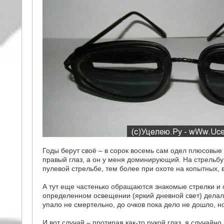
Годы берут своё – в сорок восемь сам одел плюсовые д
правый глаз, а он у меня доминирующий. На стрельбу в
пулевой стрельбе, тем более при охоте на копытных,
А тут еще частенько обращаются знакомые стрелки и 
определенном освещении (яркий дневной свет) делал 
упало не смертельно, до очков пока дело не дошло, но
И вот случай – протирая как-то рукой глаз, я случайн