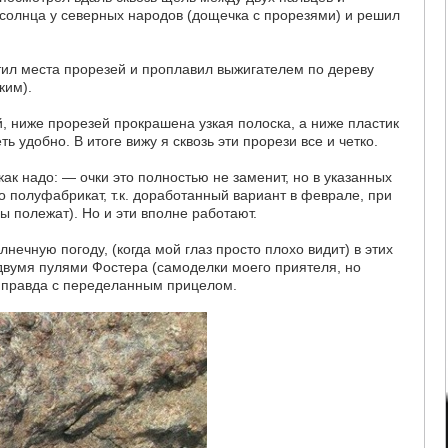
т солнца у северных народов (дощечка с прорезями) и решил
ил места прорезей и проплавил выжигателем по дереву
ким).
, ниже прорезей прокрашена узкая полоска, а ниже пластик
 удобно. В итоге вижу я сквозь эти прорези все и четко.
как надо: — очки это полностью не заменит, но в указанных
о полуфабрикат, т.к. доработанный вариант в феврале, при
ы полежат). Но и эти вполне работают.
нечную погоду, (когда мой глаз просто плохо видит) в этих
, двумя пулями Фостера (самоделки моего приятеля, но
 правда с переделанным прицелом.