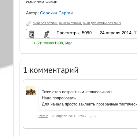
смыслом жизни.
Автор:
Сорокин Сергей
очки без оптики
,
очки охотника
,
очки для охоты без линз
—
Просмотры: 5090
24 апреля 2014, 1
+ (2):
stalker1998
,
Argo
1
комментарий
Тоже стал возрастным «плюсовиком».
Надо попробовать.
Для начала просто заклеить прозрачные тактическ
Pamir
25 апреля 2014, 22:43
0