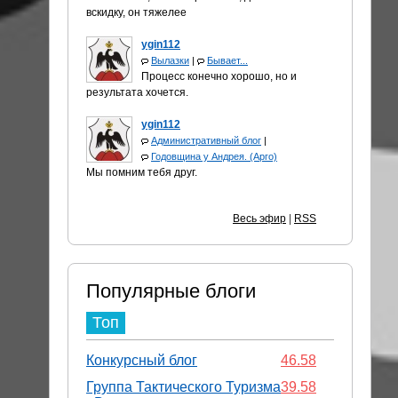
вскидку, он тяжелее
ygin112
Вылазки
|
Бывает...
Процесс конечно хорошо, но и
результата хочется.
ygin112
Административный блог
|
Годовщина у Андрея. (Арго)
Мы помним тебя друг.
Весь эфир
|
RSS
Популярные блоги
Топ
Конкурсный блог
46.58
Группа Тактического Туризма
39.58