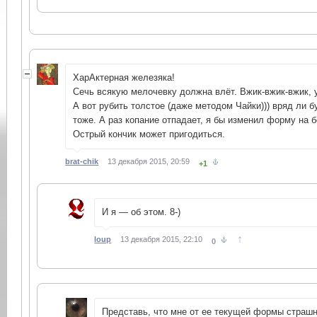
ХарАктерная железяка!
Сечь всякую мелочевку должна влёт. Вжик-вжик-вжик, 
А вот рубить толстое (даже методом Чайки))) вряд ли б
тоже. А раз копание отпадает, я бы изменил форму на 
Острый кончик может пригодиться.
brat-chik
13 декабря 2015, 20:59
+1
И я — об этом. 8-)
↑
loup
13 декабря 2015, 22:10
0
Представь, что мне от ее текущей формы страшн