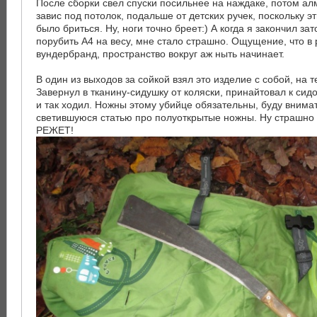
После сборки свел спуски посильнее на наждаке, потом алм
завис под потолок, подальше от детских ручек, поскольку 
было бриться. Ну, ноги точно бреет:) А когда я закончил зато
порубить А4 на весу, мне стало страшно. Ощущение, что в
вундербранд, пространство вокруг аж ныть начинает.
В один из выходов за сойкой взял это изделие с собой, на 
Завернул в тканину-сидушку от коляски, принайтовал к сид
и так ходил. Ножны этому убийце обязательны, буду внима
светившуюся статью про полуоткрытые ножны. Ну страшно ж
РЕЖЕТ!