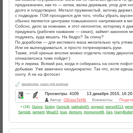
предназначен, как-то — копка, валка деревьев, упор для н
долго и плодотворно. Металл пружинистый, заточку держит,
с подводом. ГОИ проходился для того, чтобы убрать заусе
обычно являются центрами повышенного напряжения в мет
Собсно, дело за ножнами, и этот непоняток, которому я да
придумать (рабочее название — секач), займет законное м
подумать, куда вешать. На бедро? За спину?
По доработке — для кистевого маха желательно чуть утяже
Или не выпендриваться, и просто потренировать руки.
Также, этой хренью вполне можно отделить голову двуного
опокалипсиса тоже пойдет:)
Ну и лирика. Всякий раз, когда я собираюсь на охоте пофот
добываю. Уже замечено неоднократно. Так что, если идешь
охоту. А не на фотосет.
квазикукри
,
секач для колючек
—
Просмотры: 4105
13 декабря 2015, 16:20
Автор:
O6opoTeHb
Комменты:
Подел
+ (18):
Ounce
,
Sedoy
,
Gonscik
,
sakhalin65
,
onyxpol
,
wervolf313
,
genn
Sergsib
,
serpent
,
Mixa03
,
loup
,
demons
,
morgunov96
,
Ges
,
HarryBullet