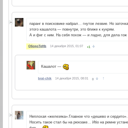
паранг в поисковике набрал… гнутое лезвие. Но заточк
этого кашалота — повнутри, это ближе к кукрям.
А и фиг с ним. На себя похож — и ладно, для дела гож
O6opoTeHb
14 декабря 2015, 01:07
+1
Кашалот —
↑
brat-chik
14 декабря 2015, 08:01
0
Неплохая «железяка».Главное что «дешево и сердито
Носить такое стал бы на рюкзаке… Ибо на ремне устан
бить…