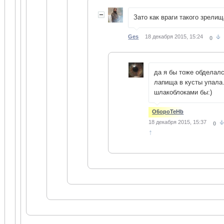
Зато как враги такого зрелищ
Ges
18 декабря 2015, 15:24
0
да я бы тоже обделалс
лапища в кусты упал
шлакоблоками бы:)
O6opoTeHb
18 декабря 2015, 15:37
0
↑