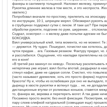
фанеры в сантиметр толщиной. Наложил железку, прикинул
Рукоятка длиннее железа в том месте, и это неспроста. Же
хватило;)
Попробовал вначале по-простому, прилепить на эпоксидку.
по инструкции, 10:1, шприцем мерял. Обезжирил рукоять 
в струбцинах подержал сутки с лихом. И таки шо? При пер
обработки рукояти, подгонке по руке, шкурении… отслоила
Содрал, осмотрел — к железу даже попытки адгезии не был
БОКСИДКА.
Взял универсальный клей, типа момента, но не момент. Те
— держится. Ну чудно. Пошкурил, почистил как хотелось, 
чуток придам… ага. Газовым резаком. Фактуру придал, чо. 
и расслабился. Ощущение, что накладки прилеплены на со
его в коня!
«В третий раз закинул он невод». Поскольку расклепывать 
нетерпячка уже играет, взял болты впотай, раздыркал в нак
стянул нафиг, даже не сдирая сопли. Счистил, что повыле
(часто называют дремелем, хоть это просто фирма) подточ
Красота! Ну и, чтобы из ослабевших рук оно не выпадало,
дырищу в хвосте рукоятки и воткнул туда… не, не догадалис
дистанционные втулки от роликовых коньков, ставятся меж
то, фанера же, веревка и перетереть могет. А так даже ниче
Посажено просто внатяг, без иной фиксации. Посмотрим, ка
пару слоев олифкой натуральной (совеццкая еще) прошел
воздухе. Ну нету в хате солнца у меня для нормальной пол