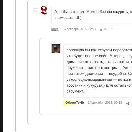
А, я бы, заточил. Можно бревна шкурить, 
свежевать...8-)
↑
loup
13 декабря 2015, 22:17
0
попробую им как стругом поработат
что будет вполне себе. А торец… ну
давление оказывать, сталь тонкая, 
пружинить, никакого контроля. Удер
при таком движении — неудобно. С
узкоспециализированный — ветки и
тростник и кукуруза;) Для остально
струмент.
O6opoTeHb
14 декабря 2015, 00:18
+1