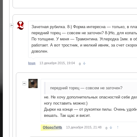
Зачетная рубилка. 8-) Форма интересна — только, в план
передний торец — совсем не заточен? 8-)Но, для копать
По толщине. У меня — Трамонтина. Углеродка 1мм. в о
работает. А вот тростник, и мелкий ивняк, за счет скор
доволен.
loup
13 декабря 2015, 19:04
0
передний торец — совсем не заточен?
не. Не хочу дополнительных опасностей себе дел
ногу поставить можно:)
Дырки на конце — от рукоятки пилы. Очень удобн
вешать. Так щас и висит.
↑
O6opoTeHb
13 декабря 2015, 21:48
0