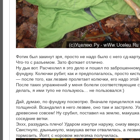
Фотик был закинут зря, просто не надо было с него сд-карту
Что-то с разъемом. Зато фоткает отлично.
Ну дык вот. Расчехлил я это дело и пошел по заброшенно
фундуку. Колючки рубит, как и предполагалось, просто кис
— после того, как лезвие пролетает колючки, его надо этой
После таких упражнений у меня болели соответствующие 
делать, я ими тупо не пользуюсь… не пользовался:)
Дай, думаю, по фундуку посмотрю. Вначале прицелился на
толщиной. Всандалил в него лезвие, оно там и застряло. Уз
древесине совсем! Ну срубил, поставил на землю, макушка
соседние ветки.
Эххх, раззудись плечо! Ударом изнутри наружу, снизу ввер
Свистнуло, дзынькнуло, макушка ветки отвалилась, а лезви
тормозить. Йопт, с норовом железяка получилась.