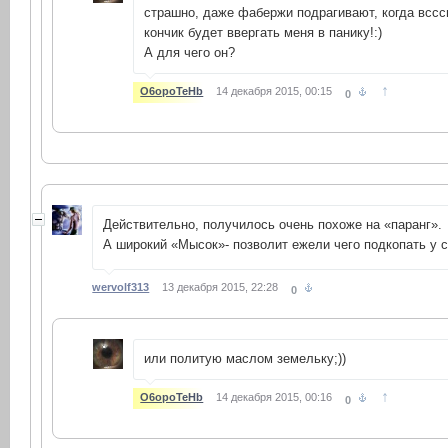
страшно, даже фабержи подрагивают, когда всс
кончик будет ввергать меня в панику!:)
А для чего он?
↑
O6opoTeHb
14 декабря 2015, 00:15
0
Действительно, получилось очень похоже на «паранг».
А широкий «Мысок»- позволит ежели чего подкопать у 
wervolf313
13 декабря 2015, 22:28
0
или политую маслом земельку;))
↑
O6opoTeHb
14 декабря 2015, 00:16
0