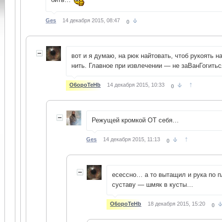
Ges
14 декабря 2015, 08:47
0
вот и я думаю, на рюк найтовать, чтоб рукоять н
нить. Главное при извлечении — не заВанГогить
↑
O6opoTeHb
14 декабря 2015, 10:33
0
Режущей кромкой ОТ себя…
↑
Ges
14 декабря 2015, 11:13
0
есессно… а то вытащил и рука по 
суставу — шмяк в кусты…
O6opoTeHb
18 декабря 2015, 15:20
0