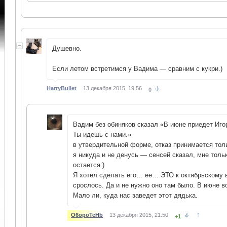
Душевно.
Если летом встретимся у Вадима — сравним с кукри.)
HarryBullet
13 декабря 2015, 19:56
0
Вадим без обиняков сказал «В июне приедет Игор
Ты идешь с нами.»
в утвердительной форме, отказ принимается толь
я никуда и не денусь — сенсей сказал, мне толь
остается:)
Я хотел сделать его… ее… ЭТО к октябрьскому в
срослось. Да и не нужно оно там было. В июне во
Мало ли, куда нас заведет этот дядька.
↑
O6opoTeHb
13 декабря 2015, 21:50
+1