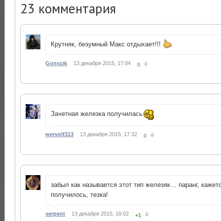
23
комментария
Крутняк, безумный Макс отдыхает!!!
Gonscik
13 декабря 2015, 17:04
0
Зачетная железка получилась
wervolf313
13 декабря 2015, 17:32
0
забыл как называется этот тип железяк… паранг, каже
получилось, тезка!
serpent
13 декабря 2015, 18:02
+1