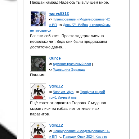
Прощай камрад.Надеюсь ты в лучшем мире.
wervolf313
Планирование и Моделирование ЧС
и БП
|
День "Z". Война, к которой мы
не готовимся
Все эти события. Просто задержались на
несколько лет. Ведь они были предсказаны
достаточно давно…
Ounce
Административный блог
|
Годовщина Эдуарда
Помним!
ygin112
Блог им. Alya
|
Пробуем сырой
гриб. Личный опыт.
Ещё совет от адвоката Егорова. Съеденая
сырая лисичка избавляет от кишечных
паразитов.
ygin112
Планирование и Моделирование ЧС
и БП
|
Паводок Орск 2024. Как это