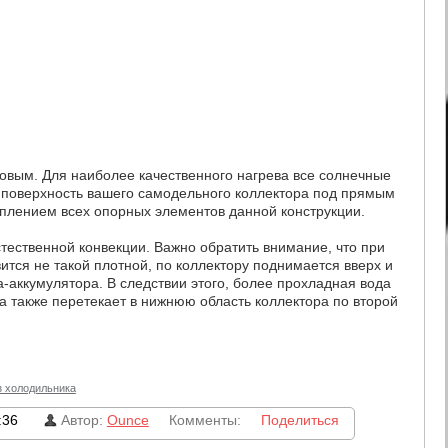
овым. Для наиболее качественного нагрева все солнечные
 поверхность вашего самодельного коллектора под прямым
еплением всех опорных элементов данной конструкции.
тественной конвекции. Важно обратить внимание, что при
ится не такой плотной, по коллектору поднимается вверх и
а-аккумулятора. В следствии этого, более прохладная вода
а также перетекает в нижнюю область коллектора по второй
з холодильника
:36
Автор:
Ounce
Комменты:
Поделиться