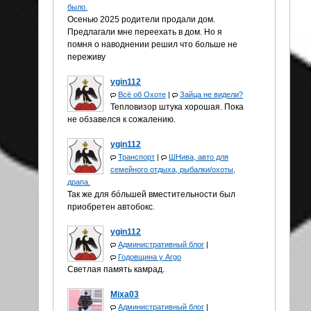
было.
Осенью 2025 родители продали дом.
Предлагали мне переехать в дом. Но я
помня о наводнении решил что больше не
переживу
ygin112
Всё об Охоте
|
Зайца не видели?
Тепловизор штука хорошая. Пока
не обзавелся к сожалению.
ygin112
Транспорт
|
ШНива, авто для
семейного отдыха, рыбалки/охоты,
драпа.
Так же для бóльшей вместительности был
приобретен автобокс.
ygin112
Административный блог
|
Годовщина у Аrgo
Светлая память камрад.
Mixa03
Административный блог
|