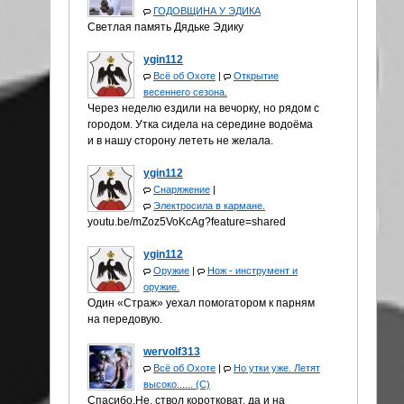
ГОДОВЩИНА У ЭДИКА
Светлая память Дядьке Эдику
ygin112
Всё об Охоте
|
Открытие
весеннего сезона.
Через неделю ездили на вечорку, но рядом с
городом. Утка сидела на середине водоёма
и в нашу сторону лететь не желала.
ygin112
Снаряжение
|
Электросила в кармане.
youtu.be/mZoz5VoKcAg?feature=shared
ygin112
Оружие
|
Нож - инструмент и
оружие.
Один «Страж» уехал помогатором к парням
на передовую.
wervolf313
Всё об Охоте
|
Но утки уже. Летят
высоко...... (С)
Спасибо.Не, ствол коротковат, да и на