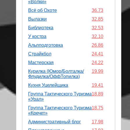
«Волки»
Всё об Охоте
36.73
Вылазки
32.85
Библиотека
32.53
У костра
32.10
Альпподготовка
26.86
Страйкбол
24.41
Мастерская
24.22
Курилка (Юмор/Болталка/
19.99
Флудилка/ОффТопилка)
Кухня Уцелейщика
19.41
Группа Тактического Туризма
18.89
«Урал»
Группа Тактического Туризма
18.75
«Кречет»
Административный блог
17.98