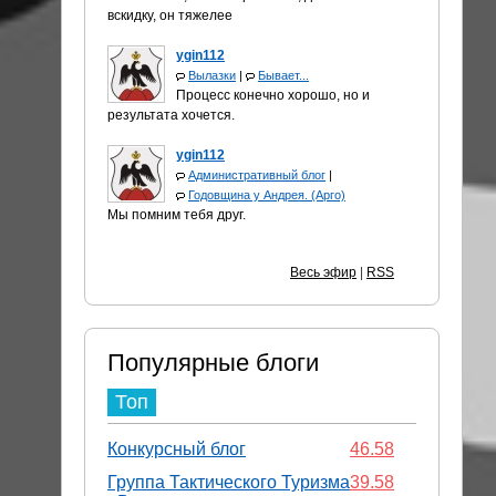
вскидку, он тяжелее
ygin112
Вылазки
|
Бывает...
Процесс конечно хорошо, но и
результата хочется.
ygin112
Административный блог
|
Годовщина у Андрея. (Арго)
Мы помним тебя друг.
Весь эфир
|
RSS
Популярные блоги
Топ
Конкурсный блог
46.58
Группа Тактического Туризма
39.58