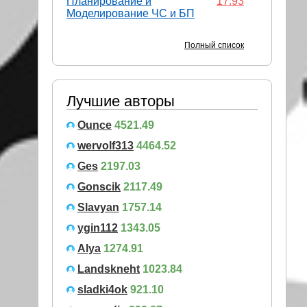
Планирование и
17.93
Моделирование ЧС и БП
Полный список
Лучшие авторы
Ounce
4521.49
wervolf313
4464.52
Ges
2197.03
Gonscik
2117.49
Slavyan
1757.14
ygin112
1343.05
Alya
1274.91
Landskneht
1023.84
sladki4ok
921.10