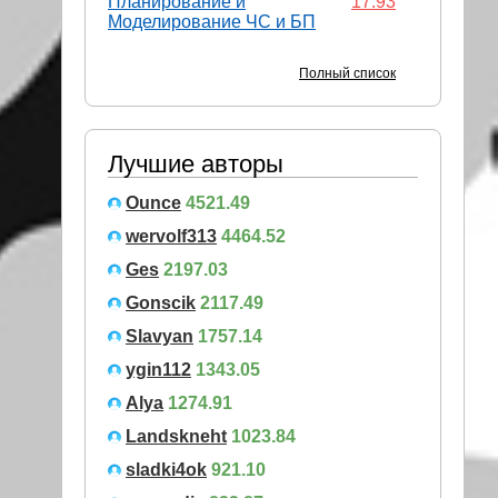
Планирование и
17.93
Моделирование ЧС и БП
Полный список
Лучшие авторы
Ounce
4521.49
wervolf313
4464.52
Ges
2197.03
Gonscik
2117.49
Slavyan
1757.14
ygin112
1343.05
Alya
1274.91
Landskneht
1023.84
sladki4ok
921.10