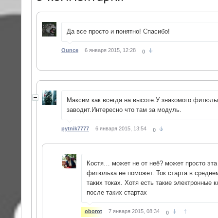
Да все просто и понятно! Спасибо!
Ounce
6 января 2015, 12:28
0
Максим как всегда на высоте.У знакомого фитюльк
заводит.Интересно что там за модуль.
pytnik7777
6 января 2015, 13:54
0
Костя… может не от неё? может просто эт
фитюлька не поможет. Ток старта в средне
таких токах. Хотя есть такие электронные 
после таких стартах
↑
oborot
7 января 2015, 08:34
0