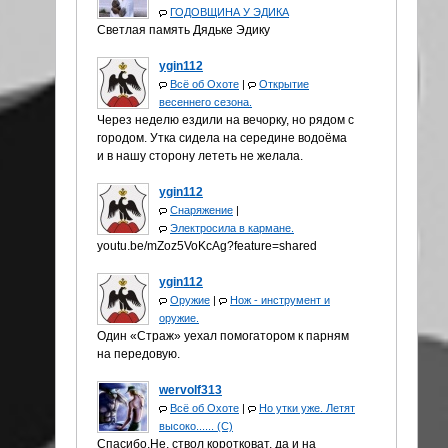
ГОДОВЩИНА У ЭДИКА
Светлая память Дядьке Эдику
ygin112
Всё об Охоте
|
Открытие
весеннего сезона.
Через неделю ездили на вечорку, но рядом с
городом. Утка сидела на середине водоёма
и в нашу сторону лететь не желала.
ygin112
Снаряжение
|
Электросила в кармане.
youtu.be/mZoz5VoKcAg?feature=shared
ygin112
Оружие
|
Нож - инструмент и
оружие.
Один «Страж» уехал помогатором к парням
на передовую.
wervolf313
Всё об Охоте
|
Но утки уже. Летят
высоко...... (С)
Спасибо.Не, ствол коротковат, да и на