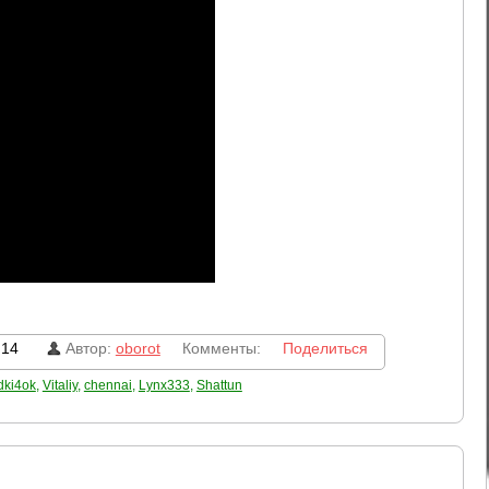
:14
Автор:
oborot
Комменты:
Поделиться
dki4ok
,
Vitaliy
,
chennai
,
Lynx333
,
Shattun