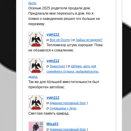
было.
Осенью 2025 родители продали дом.
Предлагали мне переехать в дом. Но я
помня о наводнении решил что больше не
переживу
ygin112
Всё об Охоте
|
Зайца не видели?
Тепловизор штука хорошая. Пока
не обзавелся к сожалению.
ygin112
Транспорт
|
ШНива, авто для
семейного отдыха, рыбалки/охоты,
драпа.
Так же для бóльшей вместительности был
приобретен автобокс.
ygin112
Административный блог
|
Годовщина у Аrgo
Светлая память камрад.
Mixa03
Административный блог
|