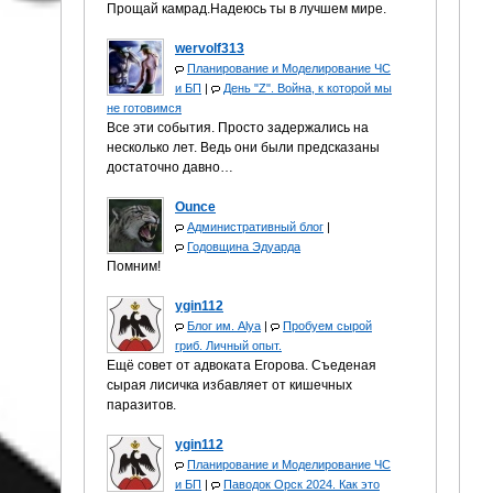
Прощай камрад.Надеюсь ты в лучшем мире.
wervolf313
Планирование и Моделирование ЧС
и БП
|
День "Z". Война, к которой мы
не готовимся
Все эти события. Просто задержались на
несколько лет. Ведь они были предсказаны
достаточно давно…
Ounce
Административный блог
|
Годовщина Эдуарда
Помним!
ygin112
Блог им. Alya
|
Пробуем сырой
гриб. Личный опыт.
Ещё совет от адвоката Егорова. Съеденая
сырая лисичка избавляет от кишечных
паразитов.
ygin112
Планирование и Моделирование ЧС
и БП
|
Паводок Орск 2024. Как это