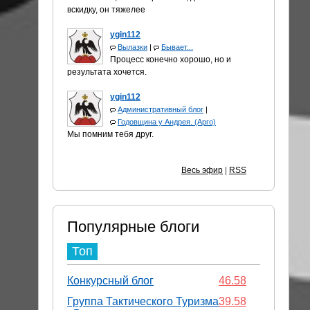
вскидку, он тяжелее
ygin112
Вылазки
|
Бывает...
Процесс конечно хорошо, но и
результата хочется.
ygin112
Административный блог
|
Годовщина у Андрея. (Арго)
Мы помним тебя друг.
Весь эфир
|
RSS
Популярные блоги
Топ
Конкурсный блог
46.58
Группа Тактического Туризма
39.58