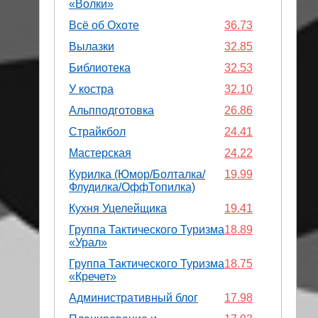
«Волки»
Всё об Охоте
36.73
Вылазки
32.85
Библиотека
32.53
У костра
32.10
Альпподготовка
26.86
Страйкбол
24.41
Мастерская
24.22
Курилка (Юмор/Болталка/
19.99
Флудилка/ОффТопилка)
Кухня Уцелейщика
19.41
Группа Тактического Туризма
18.89
«Урал»
Группа Тактического Туризма
18.75
«Кречет»
Административный блог
17.98