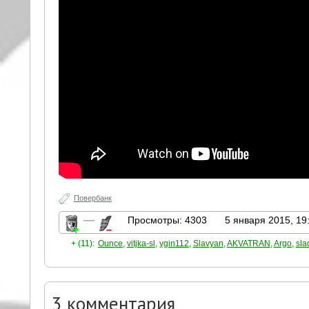
Повербанк
—
Просмотры: 4303
5 января 2015, 19
+ (11):
Ounce
,
vitjka-sl
,
ygin112
,
Slavyan
,
AKVATRAN
,
Argo
,
sla
3
комментария