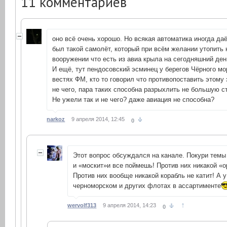
11
комментариев
оно всё очень хорошо. Но всякая автоматика иногда даё
был такой самолёт, который при всём желании утопить 
вооружении что есть из авиа крыла на сегодняшний ден
И ещё, тут пендосовский эсминец у берегов Чёрного мо
вестях ФМ, кто то говорил что противопоставить этому
не чего, пара таких способна разрыхлить не большую с
Не ужели так и не чего? даже авиация не способна?
narkoz
9 апреля 2014, 12:45
0
Этот вопрос обсуждался на канале. Покури темы
и «москит»и все поймешь! Против них никакой «о
Против них вообще никакой корабль не катит! А у
черноморском и других флотах в ассартименте
↑
wervolf313
9 апреля 2014, 14:23
0