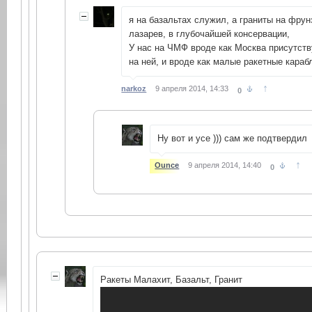
я на базальтах служил, а граниты на фрун
лазарев, в глубочайшей консервации,
У нас на ЧМФ вроде как Москва присутств
на ней, и вроде как малые ракетные караб
↑
narkoz
9 апреля 2014, 14:33
0
Ну вот и усе ))) сам же подтвердил
↑
Ounce
9 апреля 2014, 14:40
0
Ракеты Малахит, Базальт, Гранит