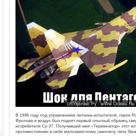
В 1996 году под управлением летчика-испытателя, героя Р
Фролова в воздух был поднят первый опытный образец св
истребителя Су-37. Получивший имя «Терминатор» этот ап
противостоянию в небе малозаметному самолету типа Steal