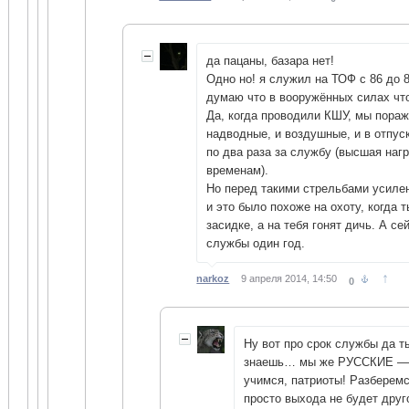
да пацаны, базара нет!
Одно но! я служил на ТОФ с 86 до 8
думаю что в вооружённых силах что
Да, когда проводили КШУ, мы пора
надводные, и воздушные, и в отпус
по два раза за службу (высшая наг
временам).
Но перед такими стрельбами усилен
и это было похоже на охоту, когда 
засидке, а на тебя гонят дичь. А се
службы один год.
↑
narkoz
9 апреля 2014, 14:50
0
Ну вот про срок службы да 
знаешь… мы же РУССКИЕ —
учимся, патриоты! Разберем
просто выхода не будет друг