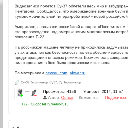
Видеозаписи полетов Су-37 облетели весь мир и взбудора
Пентагона. Сообщалось, что американские военные были
«умопомрачительной гиперакробатикой» новой российcко
Американцы называли российский аппарат «Повелителем 
его превосходство над американским многоцелевым истре
поколения F-22.
На российской машине летчику не приходилось задумывать
углах атаки, так как безопасность полета обеспечивалась 
предотвращения опасных режимов. Возможность соверше
пилотирования в бою была фактически исключена.
По материалам
newsru.com
,
airwar.ru
Су-37 Терминатор
,
Су37
,
Су Терминатор
—
Просмотры: 4156
9 апреля 2014, 11:57
Автор:
Ounce
Комменты:
Поделиться
+ (2):
O6opoTeHb
,
wervolf313