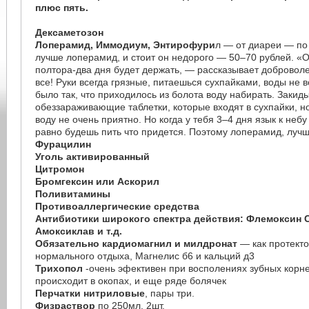
плюс пять.
Дексаметозон
Лоперамид, Иммодиум, Энтирофури
л — от диареи — по
лучше лоперамид, и стоит он недорого — 50–70 рублей. «О
полтора-два дня будет держать, — рассказывает доброволе
все! Руки всегда грязные, питаешься сухпайками, воды не 
было так, что приходилось из болота воду набирать. Закид
обеззараживающие таблетки, которые входят в сухпайки, но
воду не очень приятно. Но когда у тебя 3–4 дня язык к небу
равно будешь пить что придется. Поэтому лоперамид, лучш
Фурацилин
Уголь активированный
Цитромон
Бромгексин или Аскорил
Поливитамины
Противоаллергические средства
Антибиотики широкого спектра действия: Флемоксин 
Амоксиклав и т.д.
Обязательно кардиомагнил и милдронат
— как протект
нормального отдыха, Магнелис б6 и кальций д3
Трихопол
-очень эфективен при восполениях зубных корне
происходит в окопах, и еще ряде болячек
Перчатки нитриловые
, пары три.
Физраствор
по 250мл. 2шт.