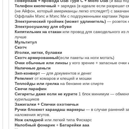
Повербанк + провода USB Type C + Micro USB
(и ваш по
Телефон кнопочный
+ зарядка (в идеале если разрешат 
(не Айфон, который американцы легко отследят!) с закач
Оффлайн Мэпс и Мэпс Ми с подгруженными картами Укра
Электрический тройник (может удлинитель)
— розеток н
Электросушилку для обуви
Кипятильник на стакан
или провод для самодельного из л
лучше
Мультитул
Скотч
Иголки, нитки, булавки
Скотч армированный
(если пакеты на ноги мотать)
Очки обычные или линзы
у кого зрение + запасные очки 
Наличные деньги
Зип-конверт
— для документов и денег
Репелент
от комаров и клещей и мошки
Теплойды или грелка
на бензине или спирте
Свечи парафин
Сигареты даже если не курите
1 блок минимум — обменя
курильщиков
Зажигалки + Спички охотничьи
Ручки блокнот карандаш маркеры
— в случае ранений з
наложения жгутов.
Нож складной
или легкий типа Фискарс
Налобный фонарик
+
Батарейки ааа