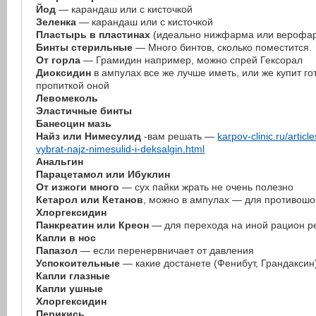
Йод
— карандаш или с кисточкой
Зеленка
— карандаш или с кисточкой
Пластырь в пластинах
(идеально нижфарма или верофа
Бинты стерильные
— Много бинтов, сколько поместится.
От горла
— Грамидин например, можно спрей Гексорал
Диоксидин
в ампулах все же лучше иметь, или же купит г
пропиткой оной
Левомеколь
Эластичные бинты
Банеоцин мазь
Найз или Нимесулид
-вам решать —
karpov-clinic.ru/articl
vybrat-najz-nimesulid-i-deksalgin.html
Анальгин
Парацетамол или Ибуклин
От изжоги много
— сух пайки жрать не очень полезно
Кетарол или Кетанов
, можно в ампулах — для противошо
Хлоргексидин
Панкреатин или Креон
— для перехода на иной рацион р
Капли в нос
Папазол
— если перенервничает от давления
Успокоительные
— какие достанете (Фенибут, Грандаксин
Капли глазные
Капли ушные
Хлоргексидин
Перикись