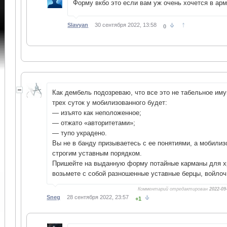
Форму вкбо это если вам уж очень хочется в ар
↑
Slavyan
30 сентября 2022, 13:58
0
Как дембель подозреваю, что все это не табельное им
трех суток у мобилизованного будет:
— изъято как неположенное;
— отжато «авторитетами»;
— тупо украдено.
Вы не в банду призываетесь с ее понятиями, а мобилиз
строгим уставным порядком.
Пришейте на выданную форму потайные карманы для х
возьмете с собой разношенные уставные берцы, войлоч
Комментарий отредактирован
2022-09
Sneg
28 сентября 2022, 23:57
+1