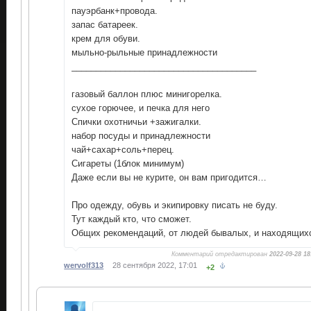
пауэрбанк+провода.
запас батареек.
крем для обуви.
мыльно-рыльные принадлежности
______________________________________
газовый баллон плюс минигорелка.
сухое горючее, и печка для него
Спички охотничьи +зажигалки.
набор посуды и принадлежности
чай+сахар+соль+перец.
Сигареты (1блок минимум)
Даже если вы не курите, он вам пригодится…
Про одежду, обувь и экипировку писать не буду.
Тут каждый кто, что сможет.
Общих рекомендаций, от людей бывалых, и находящихс
Комментарий отредактирован
2022-09-28 18
wervolf313
28 сентября 2022, 17:01
+2