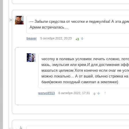
— Забыли средства от чесотки и педикулёза! А эта дря
Армии встречалась…
beaver
5 октября 2022, 20:23
+3
чесотку в полевых условиях лечить сложно, пот
мазь, эмульсия или крем.И для достижения эфф
мазаться целиком.Хотя конечно если очаг не усп
можно локально… А от вшей, обычно стрижка на 
баня(можно походный самопал а землянке)
↑
wervolf313
6 октября 2022, 17:31
0