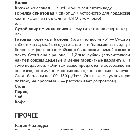
Вилка
Кружка железная
— в ней можно вскипятить воду.
Горелка спиртовая
+ спирт 1л + устройство для поддержа
хватит чашки из под фляги НАТО в компекте)
или
Сухой спирт + мини печка
к нему (как замена спиртовки)
или
Газовая горелка и балоны
(кому что доступно) — Сухого 
таблеток из сухпайков едва хватает, чтобы вскипятить одну
более комфортного армейского быта незаменимой окажетс
плита. Стоит она в районе 1–1,2 тыс. рублей (в туристичес
найти и совсем дешевые и менее габаритные варианты). Г
тоже недорогой. «Они там везде продаются в освобожденн
поселках, потому что местные знают, что военные пользую
Стоят баллоны по 100–150 рублей. Опять же с „гуманитарко
поэтому не проблема», — рассказывает доброволец.
Соль
Перец
Чай
Кофе
ПРОЧЕЕ
Рация + зарядка