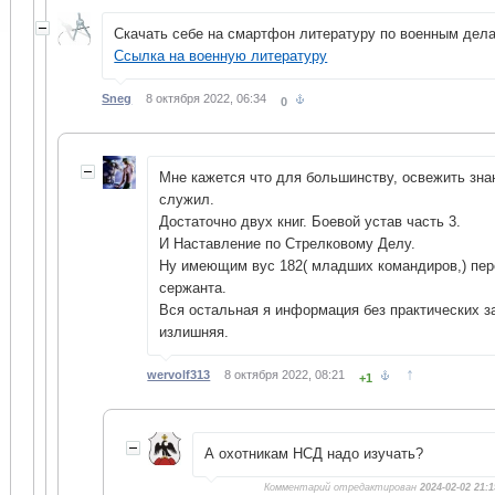
Скачать себе на смартфон литературу по военным дел
Ссылка на военную литературу
Sneg
8 октября 2022, 06:34
0
Мне кажется что для большинству, освежить знан
служил.
Достаточно двух книг. Боевой устав часть 3.
И Наставление по Стрелковому Делу.
Ну имеющим вус 182( младших командиров,) пер
сержанта.
Вся остальная я информация без практических з
излишняя.
↑
wervolf313
8 октября 2022, 08:21
+1
А охотникам НСД надо изучать?
Комментарий отредактирован
2024-02-02 21:1