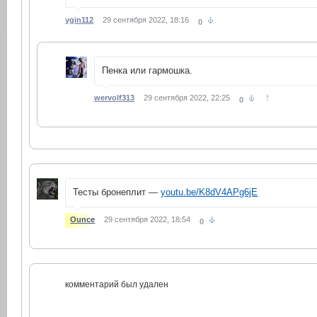
ygin112
29 сентября 2022, 18:16
0
Пенка или гармошка.
↑
wervolf313
29 сентября 2022, 22:25
0
Тесты бронеплит —
youtu.be/K8dV4APg6jE
Ounce
29 сентября 2022, 18:54
0
комментарий был удален