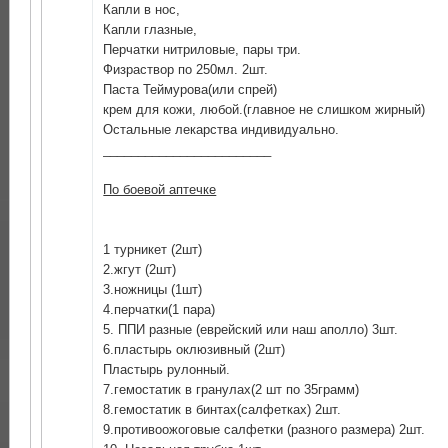
Капли в нос,
Капли глазные,
Перчатки нитриловые, пары три.
Физраствор по 250мл. 2шт.
Паста Теймурова(или спрей)
крем для кожи, любой.(главное не слишком жирный)
Остальные лекарства индивидуально.
________________________
По боевой аптечке
1 турникет (2шт)
2.жгут (2шт)
3.ножницы (1шт)
4.перчатки(1 пара)
5. ППИ разные (еврейский или наш аполло) 3шт.
6.пластырь оклюзивный (2шт)
Пластырь рулонный.
7.гемостатик в гранулах(2 шт по 35грамм)
8.гемостатик в бинтах(салфетках) 2шт.
9.противоожоговые салфетки (разного размера) 2шт.