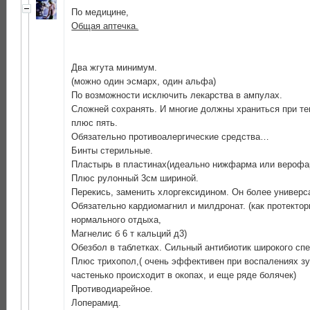
По медицине,
Общая аптечка.
Два жгута минимум.
(можно один эсмарх, один альфа)
По возможности исключить лекарства в ампулах.
Сложней сохранять. И многие должны храниться при т
плюс пять.
Обязательно противоалергические средства…
Бинты стерильные.
Пластырь в пластинах(идеально нижфарма или верофа
Плюс рулонный 3см шириной.
Перекись, заменить хлоргексидином. Он более универс
Обязательно кардиомагнил и милдронат. (как протекто
нормального отдыха,
Магнелис б 6 т кальций д3)
Обезбол в таблетках. Сильный антибиотик широкого спе
Плюс трихопол,( очень эффективен при воспалениях зу
частенько происходит в окопах, и еще ряде болячек)
Противодиарейное.
Лоперамид.