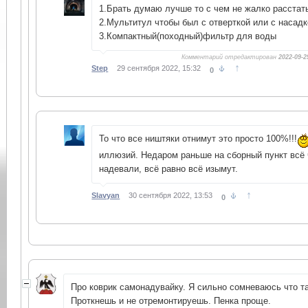
1.Брать думаю лучше то с чем не жалко расста
2.Мультитул чтобы был с отверткой или с насадк
3.Компактный(походный)фильтр для воды
Комментарий отредактирован
2022-09-2
↑
Step
29 сентября 2022, 15:32
0
То что все ништяки отнимут это просто 100%!!!
иллюзий. Недаром раньше на сборный пункт всё 
надевали, всё равно всё изымут.
↑
Slavyan
30 сентября 2022, 13:53
0
Про коврик самонадувайку. Я сильно сомневаюсь что та
Проткнешь и не отремонтируешь. Пенка проще.