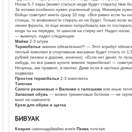
Носки 5-7 пары (может статься негде будет стирать) Чем 
За ногами особенно нужен усиленный уход. Минимум нужно
Бойцы советуют иметь сразу 10 пар. «Все равно если ты на
стоишь, то возможности стирать их не будет. Только если з
линии фронта, то еще можно попробовать как-то постирать
когда ты на передке, то шансов на стирку нет. Надел носки,
— выкинул, надел следующие
Майки
2-3 штуки
Термобелье
зимнее обязательно!!! — Этот атрибут обяза
теплый комплект в спортивном магазине будет стоить от 1,5 
рублей (можно и дороже, конечно). «Если нет денег, то луч
нибудь, но все равно купите зимнее термобелье! — совету
Ночуешь, как правило, в окопах. Даже если в частных домах
подвалах.
Простое термобелье
2-3 комплекта
Тапочки
Сапоги резиновые
и
Валенки с галошами
или иные теп
Запасная обувь
— можно трекинговые ботинки — не скупит
мног не навоюете.
Крем для обуви и щетка
БИВУАК
Коврик
самонадуйвайка или/и
Пенка
толстая