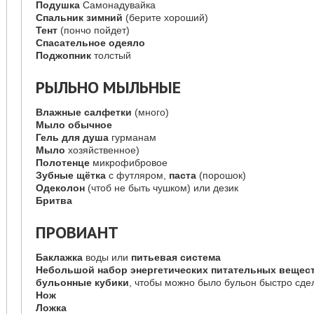
Подушка
Самонадувайка
Спальник зимний
(берите хороший)
Тент
(пончо пойдет)
Спасательное одеяло
Поджопник
толстый
РЫЛЬНО МЫЛЬНЫЕ
Влажные салфетки
(много)
Мыло обычное
Гель для душа
гурманам
Мыло
хозяйственное)
Полотенце
микрофибровое
Зубные щётка
с футляром,
паста
(порошок)
Одеколон
(чтоб не быть чушком) или дезик
Бритва
ПРОВИАНТ
Баклажка
воды или
питьевая система
Небольшой набор энергетических питательных вещест
бульонные кубики
, чтобы можно было бульон быстро сде
Нож
Ложка