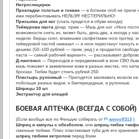
Нитроглицерин
Прокладки толстые и тонкие
— в ботинки чтоб не прели 
ими перебинтовывать НЕЛЬЗЯ! НЕСТЕРИЛЬНО!
Присыпка для ног
(спать придется в обуви иногда)
Теймурова паста
д/нар. прим — Мазь для ног. «Ноги посто
возможности снять их, может быть, день-два, а иногда у на
недели. Берцы снял, влажными салфетками ноги протер, е
теймуровой пастой намазал — и ноги перестанут пахнуть и 
дешево (50–100 рублей — прим. ред.) и продается свободн
паста — самый рабочий вариант», — рассказывает добров
Д-пантенол
— Переходов и передвижений в зоне СВО быва
мазь поможет в заживлении кожи в разных местах, что нат
бросках. Тюбик будет стоить рублей 250.
Пластырь рулонный
— Пригодятся заклеивать мозоли на 
побольше разных видов: и бактерицидные, и рулонные.
Шприцы 10 шт
Экстрактор для клещей
БОЕВАЯ АПТЕЧКА (ВСЕГДА С СОБОЙ)
(Если вообще все по Феншую собирать от
wervolf313
)
Шприц и ампулы с обезболом
, или
шприц-тюбик «неф
сменные тюбики. Плюс пластиковая туба для его хранения
шприц тюбики кетролом
перед боем.