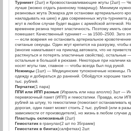
Турникет
(2шт) и Кровоостанавливающие жгуты (2шт) — Ч
лучше (можно отдать раненому товарищу). Минимум нужно 
резиновых жгута Эсмарха для остановки артериального кр
накладывать на шею) и два современных жгута-турникета 
жгут в любом случае будет выдан с армейской аптечкой. Но
временем резина теряет эластичность. Поэтому иметь свои
помешает. Качественный турникет — за 1500–2500. Зато эт
— если вовремя не остановить артериальное кровотечение
считаные секунды. Один жгут крепится на разгрузку, чтобы 
(многие наматывают на приклад автомата, что не приветст
растянуться и потерять эластичные свойства), остальные —
остальные в большой в рюкзаке. Некоторые при наличии к
носят жгуты там, главное — чтобы всегда был под рукой.
Ножницы
(1шт) — Медицинские тупоконечные ножницы. По
одежду и добираться до ранений. Обойдутся хорошие такт
тыс. рублей.
Перчатки
(1 пара)
ППИ или ИПП разные
(Израиль или наш аполло) 3шт — И
перевязочный пакет (ИПП) и гемостатики. Правда, если ИП
рублей за штуку, то гемостатики (помогают останавливать 
дорогая, один пакет может стоить 2 тыс. рублей (или в раз
зависимости от производителя), но жизнь в любом случае 
Пластырь оклюзивный
(2шт)
Гемостатик
в гранулах(2 шт по 35грамм)
Гемостатик в бинтах
(салфетках) 2шт.