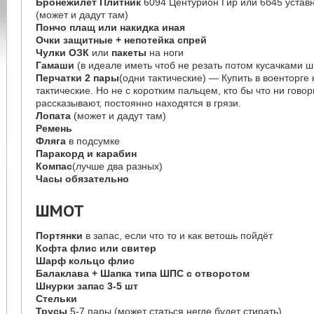
Бронежилет Плитник
6094 Центурион Гир или 6б45 уставн
(может и дадут там)
Пончо плащ или накидка иная
Очки защитные + непотейка спрей
Чулки ОЗК
или
пакеты
на ноги
Гамаши
(в идеале иметь чтоб не резать потом кусачками ш
Перчатки 2 пары
(одни тактические) — Купить в военторге
тактические. Но не с коротким пальцем, кто бы что ни говори
рассказывают, постоянно находятся в грязи.
Лопата
(может и дадут там)
Ремень
Фляга
в подсумке
Паракорд и карабин
Компас
(лучше два разных)
Часы обязательно
ШМОТ
Портянки
в запас, если что то и как ветошь пойдёт
Кофта флис или свитер
Шарф кольцо флис
Балаклава + Шапка типа ШПС с отворотом
Шнурки запас 3-5 шт
Стельки
Трусы
5-7 пары (может статься негде будет стирать)