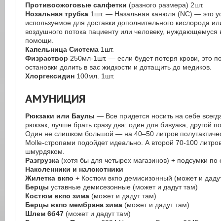
Противоожоговые салфетки
(разного размера) 2шт.
Нозальная трубка
1шт. — Назальная канюля (NC) — это ус
используемое для доставки дополнительного кислорода ил
воздушного потока пациенту или человеку, нуждающемуся 
помощи.
Капельница Система
1шт.
Физраствор
250мл-1шт. — если будет потеря крови, это п
остановки долить в вас жидкости и дотащить до медиков.
Хлоргексидин
100мл. 1шт.
АМУНИЦИЯ
Рюкзаки или Баулы
— Все придется носить на себе всегд
рюкзак, лучше брать сразу два: один для бивуака, другой 
Один не слишком большой — на 40–50 литров полутактичес
Molle-стропами подойдет идеально. А второй 70-100 литро
шмурдяком.
Разгрузка
(хотя бы для четырех магазинов) + подсумки по 
Наколенники и налокотники
Жилетка вкпо
+ Костюм вкпо демисизонный (может и даду
Берцы
уставные демисезонные (может и дадут там)
Костюм вкпо зима
(может и дадут там)
Берцы вкпо мембрана зима
(может и дадут там)
Шлем 6б47
(может и дадут там)