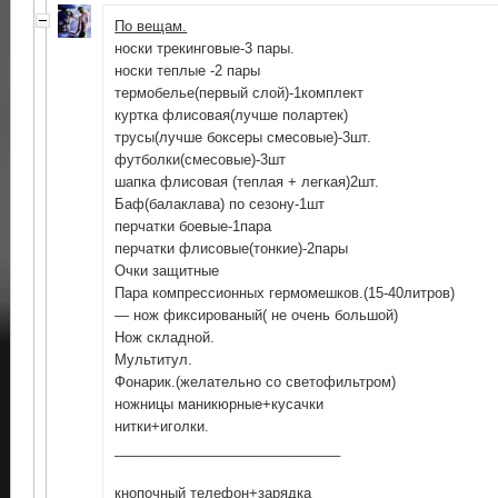
По вещам.
носки трекинговые-3 пары.
носки теплые -2 пары
термобелье(первый слой)-1комплект
куртка флисовая(лучше полартек)
трусы(лучше боксеры смесовые)-3шт.
футболки(смесовые)-3шт
шапка флисовая (теплая + легкая)2шт.
Баф(балаклава) по сезону-1шт
перчатки боевые-1пара
перчатки флисовые(тонкие)-2пары
Очки защитные
Пара компрессионных гермомешков.(15-40литров)
— нож фиксированый( не очень большой)
Нож складной.
Мультитул.
Фонарик.(желательно со светофильтром)
ножницы маникюрные+кусачки
нитки+иголки.
_____________________________
кнопочный телефон+зарядка