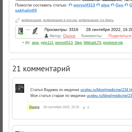
Помогли составить статью:
wervolf313
alpe
Ges
G
sakhalin65
мобилизация
,
мобилизация в россии
,
мобилизация что брать
—
Просмотры: 3316
28 сентября 2022, 15:2
Автор:
Ounce
Комменты:
Поделиться
+ (6):
alpe
,
ygin112
,
wervolf313
,
Step
,
MikhailLTS
,
predvest-nik
21
комментарий
Статья Вадима по медичке
uceleu.ru/blog/medicine/234.h
Моя статья старая по медичке
uceleu.ru/blog/medicine/2
Ounce
28 сентября 2022, 15:32
0