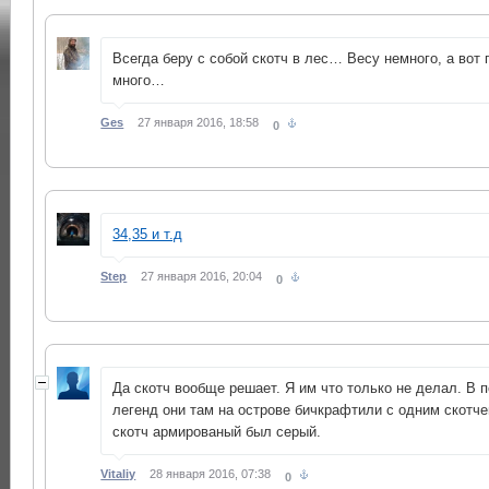
Всегда беру с собой скотч в лес… Весу немного, а вот 
много…
Ges
27 января 2016, 18:58
0
34,35 и т.д
Step
27 января 2016, 20:04
0
Да скотч вообще решает. Я им что только не делал. В 
легенд они там на острове бичкрафтили с одним скотче
скотч армированый был серый.
Vitaliy
28 января 2016, 07:38
0