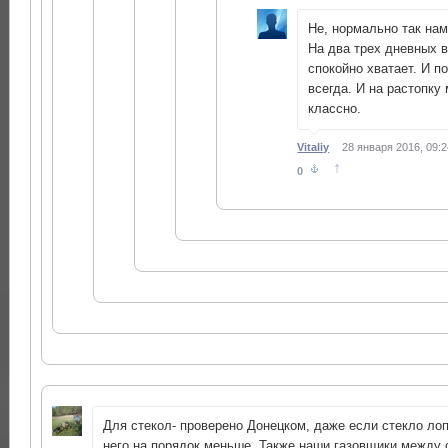
Не, нормально так на
На два трех дневных 
спокойно хватает. И п
всегда. И на растопку
классно.
Vitaliy
28 января 2016, 09:
↑
0
Для стекол- проверено Донецком, даже если стекло лоп
него на порядок меньше. Также наши газовщики между