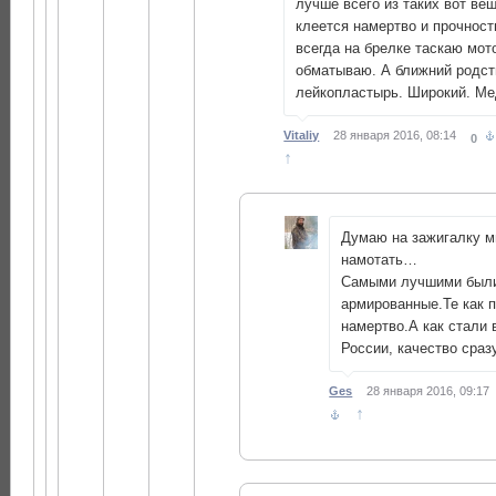
лучше всего из таких вот ве
клеется намертво и прочност
всегда на брелке таскаю мот
обматываю. А ближний родст
лейкопластырь. Широкий. Ме
Vitaliy
28 января 2016, 08:14
0
↑
Думаю на зажигалку м
намотать…
Самыми лучшими был
армированные.Те как 
намертво.А как стали 
России, качество сраз
Ges
28 января 2016, 09:17
↑