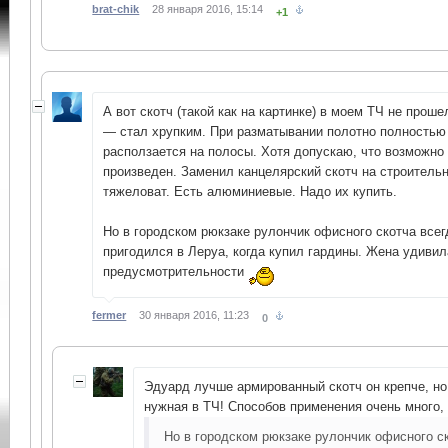
brat-chik
28 января 2016, 15:14
+1
А вот скотч (такой как на картинке) в моем ТЧ не прош
— стал хрупким. При разматывании полотно полностью 
расползается на полосы. Хотя допускаю, что возможно
произведен. Заменил канцелярский скотч на строительн
тяжеловат. Есть алюминиевые. Надо их купить.
Но в городском рюкзаке рулончик офисного скотча всег
пригодился в Леруа, когда купил гардины. Жена удиви
предусмотрительности
fermer
30 января 2016, 11:23
0
Эдуард лучше армированный скотч он крепче, но
нужная в ТЧ! Способов применения очень много,
Но в городском рюкзаке рулончик офисного с