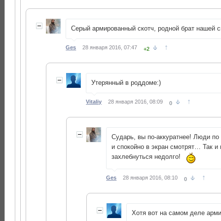
Серый армированный скотч, родной брат нашей с
↑
Ges
28 января 2016, 07:47
+2
Утерянный в роддоме:)
↑
Vitaliy
28 января 2016, 08:09
0
Сударь, вы по-аккуратнее! Люди по
и спокойно в экран смотрят… Так и
захлебнуться недолго!
↑
Ges
28 января 2016, 08:10
0
Хотя вот на самом деле арм