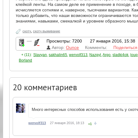
клейкой ленты. На самом деле ее применение в походе, в 
исчисляется сотнями и, наверное, тысячами вариантов. Как
только добавить, что наши возможности ограничиваются т
знаниями, навыками, смекалкой и уровнем образного мыш
скотч
,
скотч выживание
—
Просмотры: 7200
27 января 2016, 15:38
Автор:
Ounce
Комменты:
Поделиться
+ (11):
Slavyan
,
sakhalin65
,
wervolf313
,
Nazgyl
,
Argo
,
sladki4ok
,
loup
Borland
20
комментариев
Много интересных способов использования есть у скотча
wervolf313
27 января 2016, 18:13
+1