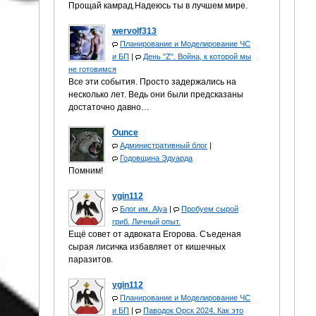
Прощай камрад.Надеюсь ты в лучшем мире.
wervolf313
Планирование и Моделирование ЧС
и БП
|
День "Z". Война, к которой мы
не готовимся
Все эти события. Просто задержались на
несколько лет. Ведь они были предсказаны
достаточно давно…
Ounce
Административный блог
|
Годовщина Эдуарда
Помним!
ygin112
Блог им. Alya
|
Пробуем сырой
гриб. Личный опыт.
Ещё совет от адвоката Егорова. Съеденая
сырая лисичка избавляет от кишечных
паразитов.
ygin112
Планирование и Моделирование ЧС
и БП
|
Паводок Орск 2024. Как это