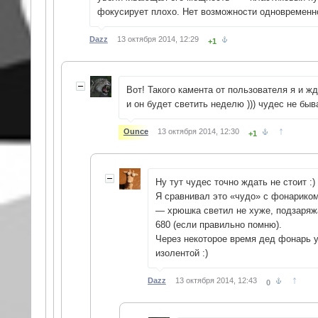
фокусирует плохо. Нет возможности одновременно
Dazz
13 октября 2014, 12:29
+1
Вот! Такого камента от пользователя я и ж
и он будет светить неделю ))) чудес не быв
↑
Ounce
13 октября 2014, 12:30
+1
Ну тут чудес точно ждать не стоит :)
Я сравнивал это «чудо» с фонариком
— хрюшка светил не хуже, подзаряжа
680 (если правильно помню).
Через некоторое время дед фонарь у
изолентой :)
↑
Dazz
13 октября 2014, 12:43
0