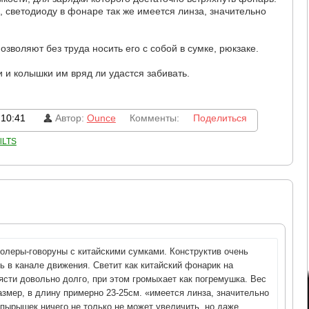
, светодиоду в фонаре так же имеется линза, значительно
воляют без труда носить его с собой в сумке, рюкзаке.
и и колышки им вряд ли удастся забивать.
 10:41
Автор:
Ounce
Комменты:
Поделиться
lLTS
олеры-говоруны с китайскими сумками. Конструктив очень
ь в канале движения. Светит как китайский фонарик на
ясти довольно долго, при этом громыхает как погремушка. Вес
змер, в длину примерно 23-25см. «имеется линза, значительно
ырышек ничего не только не может увеличить, но даже