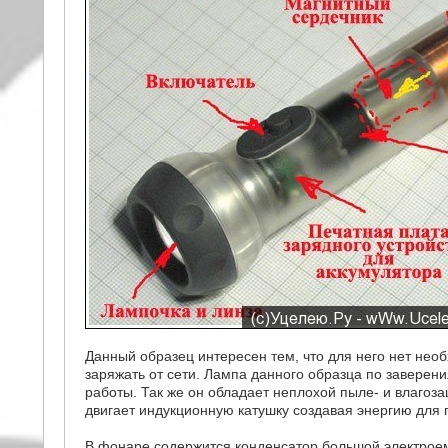
Данный образец интересен тем, что для него нет нео
заряжать от сети. Лампа данного образца по заверен
работы. Так же он обладает неплохой пыле- и влагоз
двигает индукционную катушку создавая энергию для 
В фонаре содержится конденсатор большой электроемк