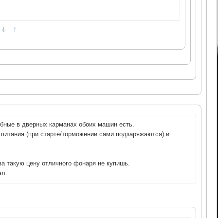
↑
обные в дверных карманах обоих машин есть.
питания (при старте/торможении сами подзаряжаются) и
 за такую цену отличного фонаря не купишь.
ал.