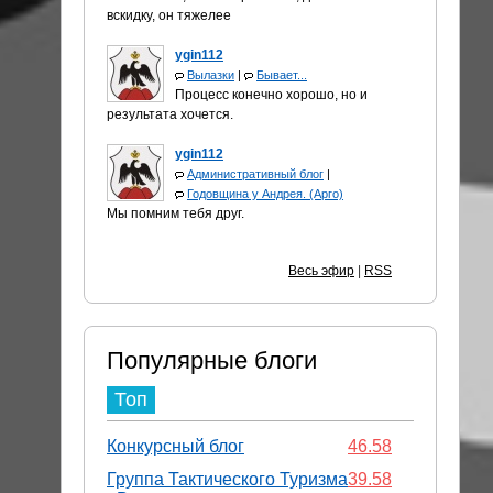
вскидку, он тяжелее
ygin112
Вылазки
|
Бывает...
Процесс конечно хорошо, но и
результата хочется.
ygin112
Административный блог
|
Годовщина у Андрея. (Арго)
Мы помним тебя друг.
Весь эфир
|
RSS
Популярные блоги
Топ
Конкурсный блог
46.58
Группа Тактического Туризма
39.58