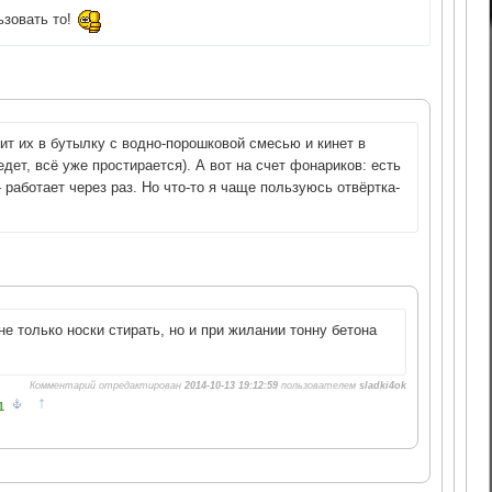
ьзовать то!
ит их в бутылку с водно-порошковой смесью и кинет в
едет, всё уже простирается). А вот на счет фонариков: есть
работает через раз. Но что-то я чаще пользуюсь отвёртка-
↑
е только носки стирать, но и при жилании тонну бетона
Комментарий отредактирован
2014-10-13 19:12:59
пользователем
sladki4ok
↑
1