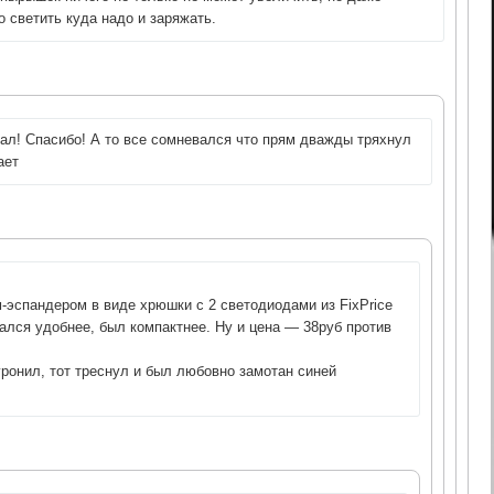
 светить куда надо и заряжать.
дал! Спасибо! А то все сомневался что прям дважды тряхнул
ает
-эспандером в виде хрюшки с 2 светодиодами из FixPrice
лся удобнее, был компактнее. Ну и цена — 38руб против
ронил, тот треснул и был любовно замотан синей