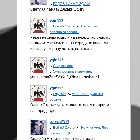
ГОДОВЩИНА У ЭДИКА
Светлая память Дядьке Эдику
ygin112
Всё об Охоте
|
Открытие
весеннего сезона.
Через неделю ездили на вечорку, но рядом с
городом. Утка сидела на середине водоёма
и в нашу сторону лететь не желала.
ygin112
Снаряжение
|
Электросила в кармане.
youtu.be/mZoz5VoKcAg?feature=shared
ygin112
Оружие
|
Нож - инструмент и
оружие.
Один «Страж» уехал помогатором к парням
на передовую.
wervolf313
Всё об Охоте
|
Но утки уже. Летят
высоко...... (С)
Спасибо.Не, ствол коротковат, да и на