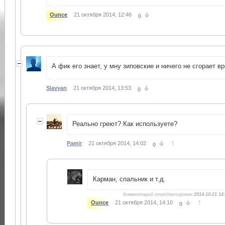
Ounce
21 октября 2014, 12:46
0
А фик его знает, у мну зиповские и ничего не сгорает в
Slavyan
21 октября 2014, 13:53
0
Реально греют? Как используете?
↑
Pamir
21 октября 2014, 14:02
0
Карман, спальник и т.д.
Комментарий отредактирован
2014-10-21 14
↑
Ounce
21 октября 2014, 14:10
0