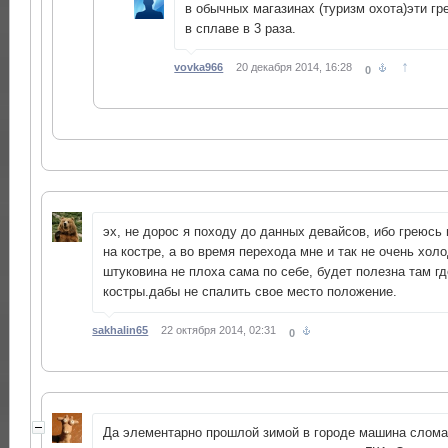
в обычных магазинах (туризм охота)эти г
в сплаве в 3 раза.
↑
vovka966
20 декабря 2014, 16:28
0
эх, не дорос я походу до данных девайсов, ибо греюсь
на костре, а во время перехода мне и так не очень хол
штуковина не плоха сама по себе, будет полезна там г
костры.дабы не спалить свое место положение.
sakhalin65
22 октября 2014, 02:31
0
Да элементарно прошлой зимой в городе машина слом