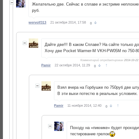
Желательно две. Сейчас в сплаве и экстриме неплохие 
руб.
wervolf313
21 октября 2014, 17:58
0
Дайте две!!! В каком Сплаве? На сайте только д
Хочу две Pocket Warmer-M VKH-PW05M по 750-8
Комментарий отредактирован
2014-10-22
↑
Pamir
22 октября 2014, 11:29
0
Взял вчера на Горбушке по 750руб две шту
В эти выхи потестю в реальных условиях.
↑
Pamir
11 ноября 2014, 12:40
0
Походу на «пикнике» будет проход
тестирование грелок