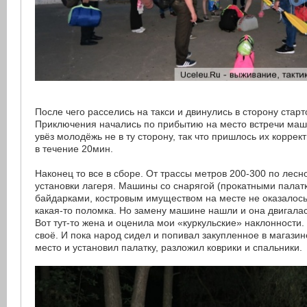
После чего расселись на такси и двинулись в сторону старт
Приключения начались по прибытию на место встречи маш
увёз молодёжь не в ту сторону, так что пришлось их коррек
в течение 20мин.
Наконец то все в сборе. От трассы метров 200-300 по лесн
установки лагеря. Машины со снарягой (прокатными палат
байдарками, костровым имуществом на месте не оказалось,
какая-то поломка. Но замену машине нашли и она двигалас
Вот тут-то жена и оценила мои «куркульские» наклонности.
своё. И пока народ сидел и попивал закупленное в магазин
место и установил палатку, разложил коврики и спальники.