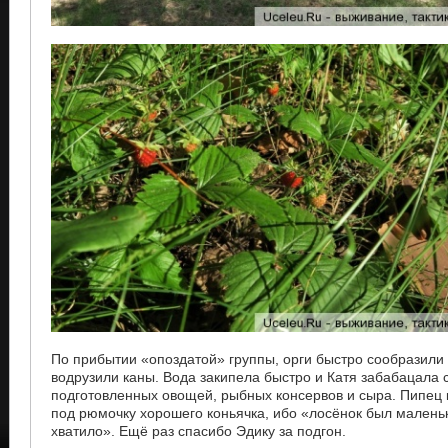
По прибытии «опоздатой» группы, орги быстро сообразили 
водрузили каны. Вода закипела быстро и Катя забабацала 
подготовленных овощей, рыбных консервов и сыра. Пипец 
под рюмочку хорошего коньячка, ибо «лосёнок был маленьк
хватило». Ещё раз спасибо Эдику за подгон.