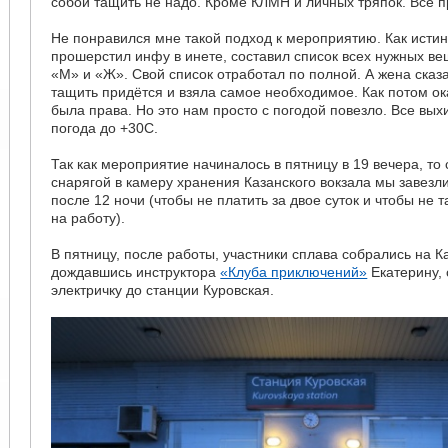
собой тащить не надо. Кроме КЛМН и личных тряпок. Всё п
Не понравился мне такой подход к мероприятию. Как исти
прошерстил инфу в инете, составил список всех нужных ве
«М» и «Ж». Свой список отработал по полной. А жена сказа
тащить придётся и взяла самое необходимое. Как потом ок
была права. Но это нам просто с погодой повезло. Все вых
погода до +30С.
Так как мероприятие начиналось в пятницу в 19 вечера, то
снарягой в камеру хранения Казанского вокзала мы завезли
после 12 ночи (чтобы не платить за двое суток и чтобы не 
на работу).
В пятницу, после работы, участники сплава собрались на К
дождавшись инструктора
«Клуба приключений»
Екатерину,
электричку до станции Куровская.