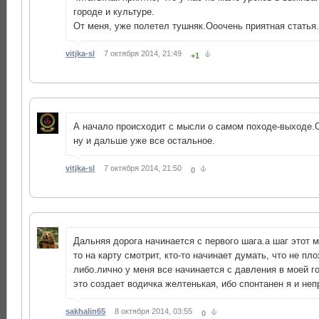
городе и культуре.
От меня, уже полетел тушняк.Ооочень приятная статья
vitjka-sl
7 октября 2014, 21:49
+1
А начало происходит с мысли о самом походе-выходе.С
ну и дальше уже все остальное.
vitjka-sl
7 октября 2014, 21:50
0
Дальняя дорога начинается с первого шага.а шаг этот м
то на карту смотрит, кто-то начинает думать, что не пл
либо.лично у меня все начинается с давления в моей г
это создает водичка желтенькая, ибо спонтанен я и не
sakhalin65
8 октября 2014, 03:55
0