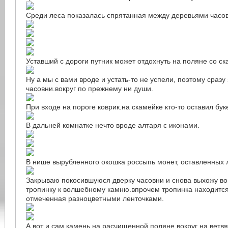
Среди леса показалась спрятанная между деревьями часо
Уставший с дороги путник может отдохнуть на поляне со с
Ну а мы с вами вроде и устать-то не успели, поэтому сразу
часовни.вокруг по прежнему ни души.
При входе на пороге коврик.на скамейке кто-то оставил бук
В дальней комнатке нечто вроде алтаря с иконами.
В нише вырубленного окошка россыпь монет, оставленных 
Закрываю покосившуюся дверку часовни и снова выхожу во 
тропинку к волшебному камню.впрочем тропинка находится 
отмеченная разноцветными ленточками.
А вот и сам камень на расчищенной поляне.вокруг на ветв