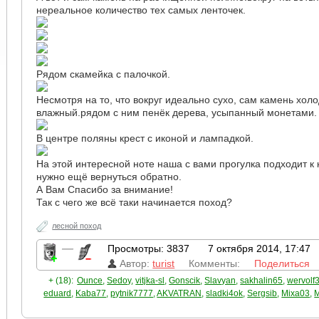
нереальное количество тех самых ленточек.
Рядом скамейка с палочкой.
Несмотря на то, что вокруг идеально сухо, сам камень хол
влажный.рядом с ним пенёк дерева, усыпанный монетами.
В центре поляны крест с иконой и лампадкой.
На этой интересной ноте наша с вами прогулка подходит к к
нужно ещё вернуться обратно.
А Вам Спасибо за внимание!
Так с чего же всё таки начинается поход?
лесной поход
—
Просмотры: 3837
7 октября 2014, 17:47
Автор:
turist
Комменты:
Поделиться
+ (18):
Ounce
,
Sedoy
,
vitjka-sl
,
Gonscik
,
Slavyan
,
sakhalin65
,
wervolf
eduard
,
Kaba77
,
pytnik7777
,
AKVATRAN
,
sladki4ok
,
Sergsib
,
Mixa03
,
M