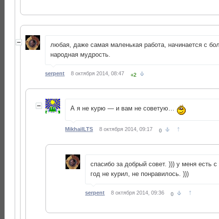
любая, даже самая маленькая работа, начинается с бол
народная мудрость.
serpent
8 октября 2014, 08:47
+2
А я не курю — и вам не советую…
↑
MikhailLTS
8 октября 2014, 09:17
0
спасибо за добрый совет. ))) у меня есть 
год не курил, не понравилось. )))
↑
serpent
8 октября 2014, 09:36
0