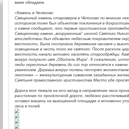
вами обладаем.
«Камень в Челехово
Священный камень староверов в Чёлохово по мнению не
историков тоже был объектом поклонения в дохристиан
о камне сообщают, что первые христианские проповедн
Священному камню „вооруженные“ иконой Святого Ники
впоследствии был объявлен небесным покровителем ок
местности. Была построена деревянная часовня и выкоп
освещенные в честь того же святого. После раскола це
местность начали активно заселять старообрядцы. Ка
вокруг получило имя „Обитель Мира“. К сожалению, источ
люди окрестных деревень до сих пор относятся к камню 
уважением. Деревья вокруг поляны пестрят множество
ленточек — межкультурным символом загаданных желан
Святыня православного христианства Место где просят
Дорога моя лежала на юго-запад в направлении леса.прохв
расстояние по просёлочной дороге, любезно расстелившей
оставил машину на выкошенной площадке и мгновенно утон
леса и полей.