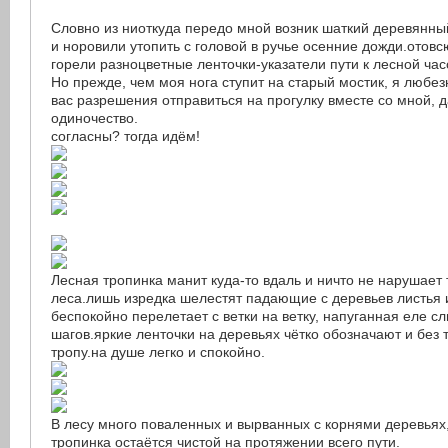
Словно из ниоткуда передо мной возник шаткий деревянный
и норовили утопить с головой в ручье осенние дожди.отов
горели разноцветные ленточки-указатели пути к лесной час
Но прежде, чем моя нога ступит на старый мостик, я любез
вас разрешения отправиться на прогулку вместе со мной, 
одиночество.
согласны? тогда идём!
Лесная тропинка манит куда-то вдаль и ничто не нарушает
леса.лишь изредка шелестят падающие с деревьев листья 
беспокойно перелетает с ветки на ветку, напуганная еле 
шагов.яркие ленточки на деревьях чётко обозначают и без
тропу.на душе легко и спокойно.
В лесу много поваленных и вырванных с корнями деревьях,
тропинка остаётся чистой на протяжении всего пути.