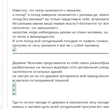
Известно, что театр начинается с вешалки.
а поход? а поход наверное начинается с рюкзака.да, именн
поход без рюкзака? вы только представьте себе: встречаете
без рюкзака.какова ваша первая мысль?«болтаются тут вся
непонятно, что замышляют».
напротив, когда наблюдаешь рюкзак на спине человека, на 
то тепло и жизнерадостно.
И хотя поход мой сегодняшний походом-то назвать сложно
прогулка по лесу, рюкзачок я всё же с собой прихвачу.
*******************************************************************************
Деревня Чёлохово представляла из себя смесь разнообразн
разбросанных на лесных вырубках.хотя центральная улица
хаотичности остальных зданий.
ни смотря ни на что деревня восприняла мой приезд вполн
встретила гостеприимной тишиной.
Где-то на юго-западе от деревни в смешанном лесу находи
камень и часовня-цель моей сегодняшней прогулки.вот, к