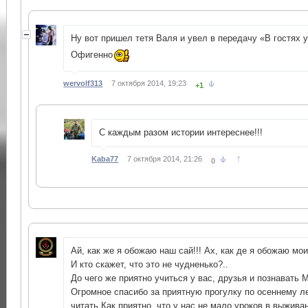
Ну вот пришел тетя Валя и увел в передачу «В гостях 
Офигенно
wervolf313
7 октября 2014, 19:23
+1
С каждым разом истории интереснее!!!
↑
Kaba77
7 октября 2014, 21:26
0
Ай, как же я обожаю наш сай!!! Ах, как де я обожаю мои
И кто скажет, что это не чудненько?..
До чего же приятно учиться у вас, друзья и познавать 
Огромное спасибо за приятную прогулку по осеннему ле
читать.Как приятно, что у нас не мало уроков в выжива