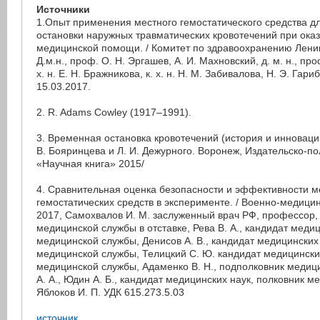
Источники
1.Опыт применения местного гемостатического средства д
остановки наружных травматических кровотечений при ока
медицинской помощи. / Комитет по здравоохранению Ленин
Д.м.н., проф. О. Н. Эргашев, А. И. Махновский, д. м. н., про
х. н. Е. Н. Бражникова, к. х. н. Н. М. Забивалова, Н. Э. Гариб
15.03.2017.
2. R. Adams Cowley (1917–1991).
3. Временная остановка кровотечений (история и инновации
В. Бояринцева и Л. И. Дежурного. Воронеж, Издательско-п
«Научная книга» 2015/
4. Сравнительная оценка безопасности и эффективности 
гемостатических средств в эксперименте. / Военно-медици
2017, Самохвалов И. М. заслуженный врач РФ, профессор,
медицинской службы в отставке, Рева В. А., кандидат меди
медицинской службы, Денисов А. В., кандидат медицинских
медицинской службы, Телицкий С. Ю. кандидат медицински
медицинской службы, Адаменко В. Н., подполковник медиц
А. А., Юдин А. Б., кандидат медицинских наук, полковник 
Яблоков И. П. УДК 615.273.5.03
источник