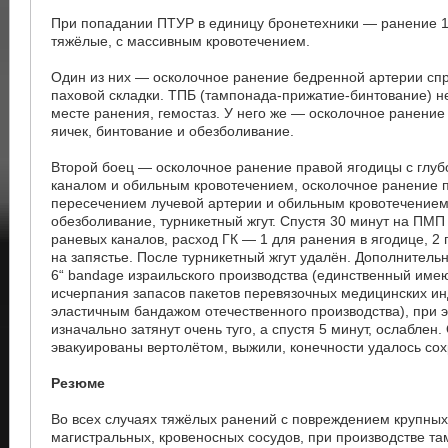
При попадании ПТУР в единицу бронетехники — ранение 10
тяжёлые, с массивным кровотечением.
Один из них — осколочное ранение бедренной артерии спр
паховой складки. ТПБ (тампонада-прижатие-бинтование) н
месте ранения, гемостаз. У него же — осколочное ранение
яичек, бинтование и обезболивание.
Второй боец — осколочное ранение правой ягодицы с глу
каналом и обильным кровотечением, осколочное ранение п
пересечением лучевой артерии и обильным кровотечением
обезболивание, турникетный жгут. Спустя 30 минут на ПМ
раневых каналов, расход ГК — 1 для ранения в ягодице, 2
на запястье. После турникетный жгут удалён. Дополнитель
6“ bandage израильского производства (единственный име
исчерпания запасов пакетов перевязочных медицинских и
эластичным бандажом отечественного производства), при 
изначально затянут очень туго, а спустя 5 минут, ослаблен
эвакуированы вертолётом, выжили, конечности удалось сох
Резюме
Во всех случаях тяжёлых ранений с повреждением крупных,
магистральных, кровеносных сосудов, при производстве т