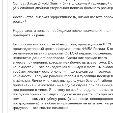
Combat Gauze Z-Fold (бинт и бинт, сложенный гармошкой),
(3-х слойная двойная стерильная повязка большого размера
Достоинства: высокая эффективность, низкая частота побо
реакций.
Недостаток: и поныне необходимо после применения полн
препарата из раны.
Его российский аналог — «Гемостоп», производимое ФГУП
производственный центр «Фармзащита» ФМБА России. К о
он является именно аналогом QuikClot первого поколения,
недостатки данного препарата. Среди них прежде всего —
в месте применения, которая неизбежно вызывает ожог. В 
конечностей — это приводит как минимум к местным ожога
требуют хирургического лечения. Как максимум — возмож
конечности. В случае ранений головы и туловища последст
тяжёлыми. Лично мне известны два случая быстрой гибели
применения «Гемостопа» — в одном случае при ранении в 
при ранении в живот. Я не могу со всей определённостью з
послужил причиной смерти, однако если учесть, что при о
помещён в самую глубину раны (в частности, непосредстве
пострадавшего), а в области применения он вызывает нагр
градусов — это вполне возможно.