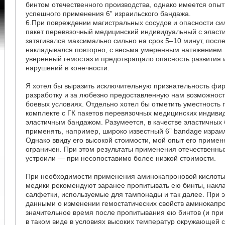
бинтом отечественного производства, однако имеется опыт
успешного применения 6” израильского бандажа.
6.При повреждении магистральных сосудов и опасности си
пакет перевязочный медицинский индивидуальный с элас
затягивался максимально сильно на срок 5–10 минут, после
накладывался повторно, с весьма умеренным натяжением.
уверенный гемостаз и предотвращало опасность развития
нарушений в конечности.
Я хотел бы выразить исключительную признательность фи
разработку и за любезно предоставленную нам возможност
боевых условиях. Отдельно хотел бы отметить уместность
комплекте с ГК пакетов перевязочных медицинских индиви
эластичным бандажом. Разумеется, в качестве эластичных
применять, например, широко известный 6” bandage израил
Однако ввиду его высокой стоимости, мой опыт его приме
ограничен. При этом результаты применения отечественн
устроили — при несопоставимо более низкой стоимости.
При необходимости применения аминокапроновой кислоты
медики рекомендуют заранее пропитывать ею бинты, накл
салфетки, используемые для тампонады и так далее. При 
данными о изменении гемостатических свойств аминокапро
значительное время после пропитывания ею бинтов (и пр
в таком виде в условиях высоких температур окружающей 