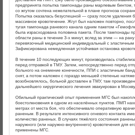
предпринята попытка тампонады раны марлевым бинтом, т
со жгутом сочтена нежелательной в плане прогноза сохран
Попытка оказалась безуспешной — сразу после удаления б
массивное кровотечение. Жгут был наложен повторно, пос
тугая тампонада раневого канала одним пакетом «Гемофл
была израсходована половина пакета. После тампонады п
области раны в течение 3-х минут, вслед за этим — на рану
перевязочный медицинский индивидуальный с эластичным
Зафиксирована немедленная устойчивая остановка кровот
В течение 10 последующих минут, производилась стабилиз
перед отправкой в ТМУ. Затем, непосредственно перед отп
больного на онемение конечности, ППИ с эластичным бан
снят, а потом наложен с гораздо меньшей степенью натяже
возобновлялось, больной доставлен в ТМУ, там произведе
дальнейшего хирургического лечения эвакуирован в Москву
Обильный практический опыт применения МГС был накопл
боестолкновения в одном из населённых пунктов. ПМП нах
метрах от места боя, что обеспечивало оперативную вра
раненым. В результате интенсивного огневого контакта им
количество раненых. В случаях тяжёлого состояния ранены
наружного (или наружно-внутреннего) кровотечения для ег
применены МГС.