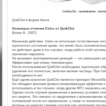
QuikClot в форме бинта
Основные отличия Celox от QuikClot
[Козен В., 2007]
Механизм действия. Celox не использует естественную сис
агрегатного состояния крови, что может быть положительн
он действует даже в тех случаях, когда работа этой систем
причинам нарушена.
Не вызывает экзотермических реакций — что уменьшает рис
Эффективен при низких температурах.
После использования QuikClot необходима тщательная обр
удаление его полностью, включая мелкие частицы. При Cel
необходимости нет.
Ещё одним аналогом QuikClot является препарат WoundSta
Он обладает высоким кровоостанавливающим эффектом и 
использовать в тех случаях, когда другие МГС оказались 
Однако после случаев применения в военных условиях по
его запрете. Это связано со сведениями о возникновении 
осложнений после его применения, а также со значитель
которые он наносит стенкам сосудов (это затрудняет посл