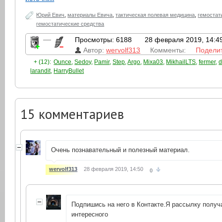
Юрий Евич
,
материалы Евича
,
тактическая полевая медицина
,
гемостат
гемостатические средства
—
Просмотры: 6188
28 февраля 2019, 14:4
Автор:
wervolf313
Комменты:
Подели
+ (12):
Ounce
,
Sedoy
,
Pamir
,
Step
,
Argo
,
Mixa03
,
MikhailLTS
,
fermer
,
larandit
,
HarryBullet
15
комментариев
Очень познавательный и полезный материал.
wervolf313
28 февраля 2019, 14:50
0
Подпишись на него в Контакте.Я рассылку полу
интересного