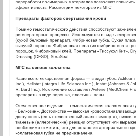
переработки полимерных материалов позволяют повысить
эффективность. Рассмотрим некоторые из МГС.
Препараты факторов свёртывания крови
Помимо гемостатического действия способствуют заживле
регенераторные процессы. Используются в виде лекарств
(сухой белковый препарат), Фибриновая губка, Сухая плаз
сыпучий порошок. Фибриновая пена (из фибриногена и тр
порошок, Фибриновый клей. Препараты «Тиссукол Кит», Dry 
Dressing (DFSD), SeraSeal.
МГС на основе коллагена
Чаще всего лекарственная форма — в виде губок. Actifoa
Inc.), Helistat (Integra Life Sciences Inc.), Instat (Johnsos & 
R. Bard Inc.). Исключение составляет Avitene (MedChem Pro
препараты в виде порошка, пластины, пены.
Отечественное изделие — гемостатическая коллагеновая гу
«Белкозин». Достоинства — высокая кровоостанавливающа
доступность (есть отечественный аналог импорта), низкая 
тканевые (аллергические) реакции отсутствуют или выраже
необходимо отметить, что для остановки артериального кр
коллагеновая губка не предназначена.