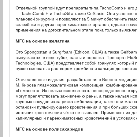
Отдельной группой идут препараты типа TachoComb и его
— TachoComb H и TachoSil а также CoStasis. Они успешно
плановой хирургии и позволяют за 5 минут обеспечить гем
селезёнки и других паренхиматозных органов, однако возм
применения на догоспитальном этапе пока только выясняе
МГС на основе желатина
Это Spongostan и Surgifoam (Ethicon, США) а также Gelfoam 
выпускаются в виде губок, пасты и порошка. Препарат FloSe
Technologies, США) представляет собой гранулят, которы
нужно смешать с раствором тромбина и кальция до констис
Отечественные изделия: разработанная в Военно-медицинс
М. Кирова плазможелатиновая композиция, комбинированн
«Гемасепт». Их нельзя использовать непосредственно в к
могут препятствовать заживлению раны, а также нельзя исп
крупных сосудов из-за риска эмболизации, также они мал
остановки пульсирующего кровотечения и при больших скоп
источник кровотечения чётко не выявлен. Применяют их дл
капиллярных и паренхиматозных кровотечений в условиях 
МГС на основе полисахаридов