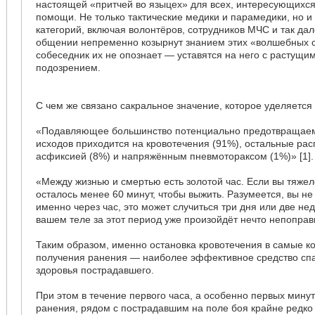
настоящей «притчей во языцех» для всех, интересующихс
помощи. Не только тактические медики и парамедики, но и
категорий, включая волонтёров, сотрудников МЧС и так да
общении непременно козырнут знанием этих «волшебных с
собеседник их не опознает — уставятся на него с растущим
подозрением.
С чем же связано сакральное значение, которое уделяетс
«Подавляющее большинство потенциально предотвращае
исходов приходится на кровотечения (91%), остальные ра
асфиксией (8%) и напряжённым пневмотораксом (1%)» [1].
«Между жизнью и смертью есть золотой час. Если вы тяжел
осталось менее 60 минут, чтобы выжить. Разумеется, вы н
именно через час, это может случиться три дня или две не
вашем теле за этот период уже произойдёт нечто непоправ
Таким образом, именно остановка кровотечения в самые ко
получения ранения — наиболее эффективное средство сп
здоровья пострадавшего.
При этом в течение первого часа, а особенно первых мину
ранения, рядом с пострадавшим на поле боя крайне редко