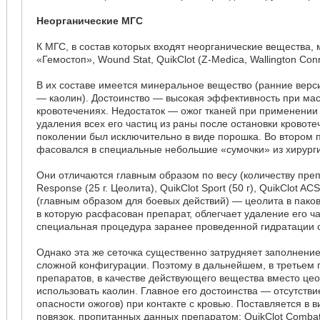
Неорганические МГС
К МГС, в состав которых входят неорганические вещества,
«Гемостоп», Wound Stat, QuikClot (Z-Medica, Wallington Con
В их составе имеется минеральное вещество (ранние верс
— каолин). Достоинство — высокая эффективность при ма
кровотечениях. Недостаток — ожог тканей при применении
удаления всех его частиц из раны после остановки кровоте
поколении был исключительно в виде порошка. Во втором
фасовался в специальные небольшие «сумочки» из хирурги
Они отличаются главным образом по весу (количеству препа
Response (25 г. Цеолита), QuikClot Sport (50 г), QuikClot AC
(главным образом для боевых действий) — цеолита в паков
в которую расфасован препарат, облегчает удаление его ча
специальная процедура заранее проведенной гидратации с
Однако эта же сеточка существенно затрудняет заполнени
сложной конфигурации. Поэтому в дальнейшем, в третьем
препаратов, в качестве действующего вещества вместо цео
использовать каолин. Главное его достоинства — отсутстви
опасности ожогов) при контакте с кровью. Поставляется в 
повязок, пропитанных данных препаратом: QuikClot Combat