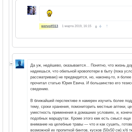
↑
wervolf313
1 марта 2019, 16:15
0
Да уж, недёшево, оказывается… Понятно, что жизнь до
надеешься, что обильной кровопотери в быту (пока усл
рассматриваю) не предвидится, но, наконец-то, я боле
прочитал статью Юрия Евича. И большинство его тезис
сведению.
В ближайшей перспективе я намерен изучить более по
тему, сроки хранения, помониторить местные аптеки, ц
уместность применения в домашних условиях, и, конеч
подобных маршрутах. Кроме этого кмк есть смысл еще 
внимание на целебные травы — что и как сушить, готов
возможной их пропиткой бинтов, кусков (50х50 см) х/б 