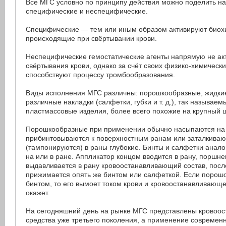
Все МГС условно по принципу действия можно поделить на
специфические и неспецифические.
Специфические — тем или иным образом активируют биох
происходящие при свёртывании крови.
Неспецифические гемостатические агенты напрямую не ак
свёртывания крови, однако за счёт своих физико-химически
способствуют процессу тромбообразования.
Виды исполнения МГС различны: порошкообразные, жидкие,
различные накладки (салфетки, губки и т. д.), так называ
пластмассовые изделия, более всего похожие на крупный ш
Порошкообразные при применении обычно насыпаются на 
прибинтовываются к поверхностным ранам или заталкивают
(тампонируются) в раны глубокие. Бинты и салфетки анал
на или в ране. Аппликатор концом вводится в рану, поршне
выдавливается в рану кровоостанавливающий состав, после
прижимается опять же бинтом или салфеткой. Если порош
бинтом, то его вымоет током крови и кровоостанавливающе
окажет.
На сегодняшний день на рынке МГС представлены кровоо
средства уже третьего поколения, а применение современ