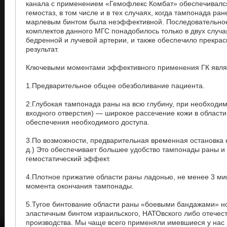
канала с применением «Гемофлекс Комбат» обеспечивалс
гемостаз, в том числе и в тех случаях, когда тампонада ра
марлевым бинтом была неэффективной. Последовательно
комплектов данного МГС понадобилось только в двух случа
бедренной и лучевой артерии, и также обеспечило прекра
результат.
Ключевыми моментами эффективного применения ГК явля
1.Предварительное общее обезболивание пациента.
2.Глубокая тампонада раны на всю глубину, при необходи
входного отверстия) — широкое рассечение кожи в области
обеспечения необходимого доступа.
3.По возможности, предварительная временная остановка кр
д.) Это обеспечивает большее удобство тампонады раны и
гемостатический эффект.
4.Плотное прижатие области раны ладонью, не менее 3 мин
момента окончания тампонады.
5.Тугое бинтование области раны «боевыми бандажами» н
эластичным бинтом израильского, НАТОвского либо отечес
производства. Мы чаще всего применяли имевшиеся у нас