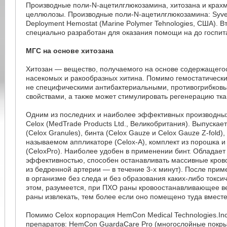
Производные поли-N-ацетилглюкозамина, хитозана и крах
целлюлозы. Производные поли-N-ацетилглюкозамина: Syve
Deployment Hemostat (Marine Polymer Tehnologies, США). В
специально разработан для оказания помощи на до госпит
МГС на основе хитозана
Хитозан — вещество, получаемого на основе содержащего
насекомых и ракообразных хитина. Помимо гемостатически
не специфическими антибактериальными, противогрибков
свойствами, а также может стимулировать регенерацию тка
Одним из последних и наиболее эффективных производны
Celox (MedTrade Products Ltd., Великобритания). Выпускае
(Celox Granules), бинта (Celox Gauze и Celox Gauze Z-fold)
называемом аппликаторе (Celox-A), комплект из порошка и
(CeloxPro). Наиболее удобен в применении бинт. Обладает
эффективностью, способен останавливать массивные кров
из бедренной артерии — в течение 3-х минут). После при
в организме без следа и без образования каких-либо токси
этом, разумеется, при ПХО раны кровоостанавливающее в
раны извлекать, тем более если оно помещено туда вместе
Помимо Celox корпорация HemCon Medical Technologies.In
препаратов: HemCon GuardaCare Pro (многослойные покры