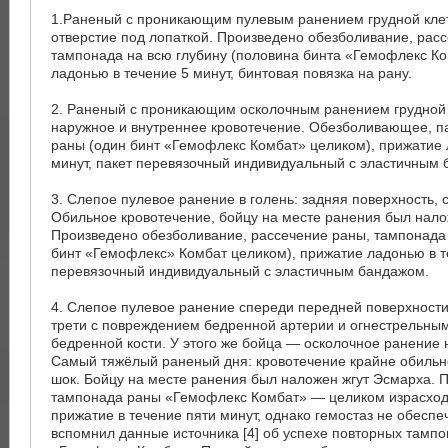
1.Раненый с проникающим пулевым ранением грудной клет
отверстие под лопаткой. Произведено обезболивание, рас
тампонада на всю глубину (половина бинта «Гемофлекс Ко
ладонью в течение 5 минут, бинтовая повязка на рану.
2. Раненый с проникающим осколочным ранением грудной
наружное и внутреннее кровотечение. Обезболивающее, 
раны (один бинт «Гемофлекс Комбат» целиком), прижатие 
минут, пакет перевязочный индивидуальный с эластичным 
3. Слепое пулевое ранение в голень: задняя поверхность, 
Обильное кровотечение, бойцу на месте ранения был нало
Произведено обезболивание, рассечение раны, тампонада 
бинт «Гемофлекс» Комбат целиком), прижатие ладонью в те
перевязочный индивидуальный с эластичным бандажом.
4. Слепое пулевое ранение спереди передней поверхности 
трети с повреждением бедренной артерии и огнестрельн
бедренной кости. У этого же бойца — осколочное ранение 
Самый тяжёлый раненый дня: кровотечение крайне обильн
шок. Бойцу на месте ранения был наложен жгут Эсмарха. 
тампонада раны «Гемофлекс Комбат» — целиком израсходо
прижатие в течение пяти минут, однако гемостаз не обеспеч
вспомнил данные источника [4] об успехе повторных тамп