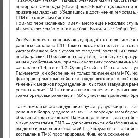
«Гемофлекс Комбат». Первый комплект был из раны извле
повторная тампонада («Гемофлекс» Комбат целиком) по то
прижатием ладонью. Убедившись в достижении гемостаза, 
ППИ с эластичным бинтом.
Помимо перечисленных, имели место ещё несколько случ
«Гемофлекс Комбат» в том же бою. Выжили все бойцы без
Особую ценность данному опыту придаёт тот факт, что со
раненых составило 1:11. Такие показатели нельзя не назва
учётом близкого боя в условиях городской застройки и тяж
пострадавших. В большинстве случаев, по опыту литератур
нашему собственному, при таких условиях соотношение уб
составляло 1:4, часто 1:2. Один убитый на 11 раненых — у
Разумеется, он обеспечен не только применением МГС, но
факторов: грамотные действия в ходе оказания первой по
линейных медиков подразделений, быстрая эвакуация ран
расположение ПМП к линии соприкосновения с противнико
транспортировка раненых в ТМУ с участием врачебных бри
Также имели место следующие случаи: у двух бойцов — ск
ранения в бедро, у одного из них — с повреждением бедре
обильным кровотечением. На месте ранения — жгут и обез
минут доставлен в ПМП — дополнительное обезболивание,
входного и выходного отверстий ГК, инфузионная терапия. 
доставлен в ТМУ, прооперирован. Жив, нога сохранена.