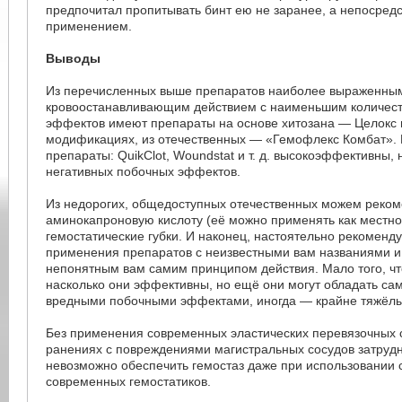
предпочитал пропитывать бинт ею не заранее, а непосред
применением.
Выводы
Из перечисленных выше препаратов наиболее выраженны
кровоостанавливающим действием с наименьшим количес
эффектов имеют препараты на основе хитозана — Целокс 
модификациях, из отечественных — «Гемофлекс Комбат». 
препараты: QuikClot, Woundstat и т. д. высокоэффективны,
негативных побочных эффектов.
Из недорогих, общедоступных отечественных можем реком
аминокапроновую кислоту (её можно применять как местно,
гемостатические губки. И наконец, настоятельно рекоменд
применения препаратов с неизвестными вам названиями и
непонятным вам самим принципом действия. Мало того, чт
насколько они эффективны, но ещё они могут обладать с
вредными побочными эффектами, иногда — крайне тяжёл
Без применения современных эластических перевязочных 
ранениях с повреждениями магистральных сосудов затруд
невозможно обеспечить гемостаз даже при использовании
современных гемостатиков.