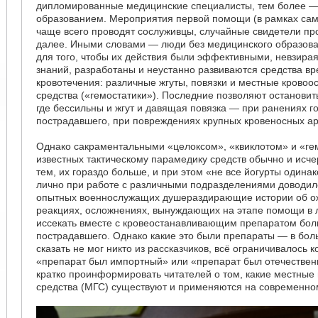
дипломированные медицинские специалисты, тем более —
образованием. Мероприятия первой помощи (в рамках са
чаще всего проводят сослуживцы, случайные свидетели пр
далее. Иными словами — люди без медицинского образова
для того, чтобы их действия были эффективными, невзирая
знаний, разработаны и неустанно развиваются средства в
кровотечения: различные жгуты, повязки и местные крово
средства («гемостатики»). Последние позволяют остановит
где бессильны и жгут и давящая повязка — при ранениях г
пострадавшего, при повреждениях крупных кровеносных ар
Однако сакраментальными «целоксом», «квиклотом» и «ге
известных тактическому парамедику средств обычно и исч
тем, их гораздо больше, и при этом «не все йогурты одина
лично при работе с различными подразделениями доводил
опытных военнослужащих душераздирающие истории об ож
реакциях, осложнениях, вынуждающих на этапе помощи в
иссекать вместе с кровеостанавливающим препаратом бол
пострадавшего. Однако какие это были препараты — в бол
сказать не мог никто из рассказчиков, всё ограничивалось 
«препарат был импортный» или «препарат был отечестве
кратко проинформировать читателей о том, какие местные
средства (МГС) существуют и применяются на современно