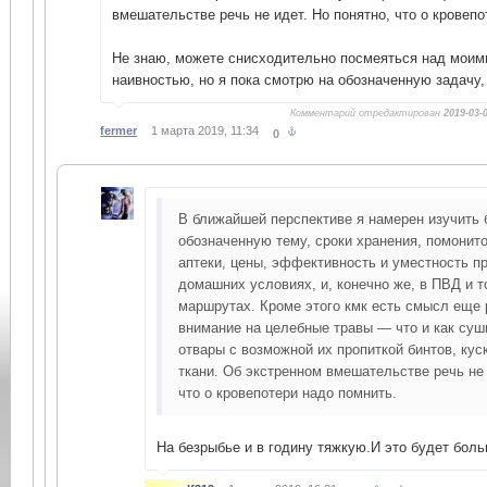
вмешательстве речь не идет. Но понятно, что о кровепо
Не знаю, можете снисходительно посмеяться над моим
наивностью, но я пока смотрю на обозначенную задачу, 
Комментарий отредактирован
2019-03-
fermer
1 марта 2019, 11:34
0
В ближайшей перспективе я намерен изучить 
обозначенную тему, сроки хранения, помонит
аптеки, цены, эффективность и уместность п
домашних условиях, и, конечно же, в ПВД и 
маршрутах. Кроме этого кмк есть смысл еще 
внимание на целебные травы — что и как суши
отвары с возможной их пропиткой бинтов, куск
ткани. Об экстренном вмешательстве речь не 
что о кровепотери надо помнить.
На безрыбье и в годину тяжкую.И это будет бол