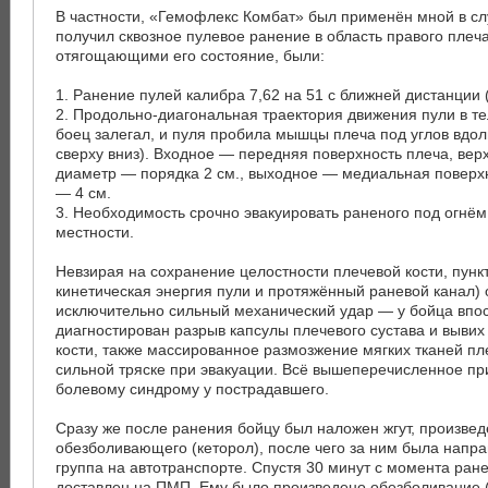
В частности, «Гемофлекс Комбат» был применён мной в слу
получил сквозное пулевое ранение в область правого плеч
отягощающими его состояние, были:
1. Ранение пулей калибра 7,62 на 51 с ближней дистанции 
2. Продольно-диагональная траектория движения пули в т
боец залегал, и пуля пробила мышцы плеча под углов вдо
сверху вниз). Входное — передняя поверхность плеча, верх
диаметр — порядка 2 см., выходное — медиальная поверх
— 4 см.
3. Необходимость срочно эвакуировать раненого под огнё
местности.
Невзирая на сохранение целостности плечевой кости, пункт
кинетическая энергия пули и протяжённый раневой канал)
исключительно сильный механический удар — у бойца впо
диагностирован разрыв капсулы плечевого сустава и вывих
кости, также массированное размозжение мягких тканей пле
сильной тряске при эвакуации. Всё вышеперечисленное пр
болевому синдрому у пострадавшего.
Сразу же после ранения бойцу был наложен жгут, произвед
обезболивающего (кеторол), после чего за ним была напр
группа на автотранспорте. Спустя 30 минут с момента ран
доставлен на ПМП. Ему было произведено обезболивание (