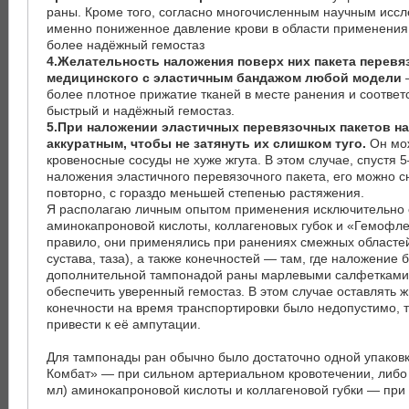
раны. Кроме того, согласно многочисленным научным иссл
именно пониженное давление крови в области применени
более надёжный гемостаз
4.Желательность наложения поверх них пакета перевя
медицинского с эластичным бандажом любой модели
более плотное прижатие тканей в месте ранения и соотве
быстрый и надёжный гемостаз.
5.При наложении эластичных перевязочных пакетов н
аккуратным, чтобы не затянуть их слишком туго.
Он мо
кровеносные сосуды не хуже жгута. В этом случае, спустя 
наложения эластичного перевязочного пакета, его можно с
повторно, с гораздо меньшей степенью растяжения.
Я располагаю личным опытом применения исключительно
аминокапроновой кислоты, коллагеновых губок и «Гемофле
правило, они применялись при ранениях смежных областей
сустава, таза), а также конечностей — там, где наложение б
дополнительной тампонадой раны марлевыми салфетками,
обеспечить уверенный гемостаз. В этом случае оставлять 
конечности на время транспортировки было недопустимо, т
привести к её ампутации.
Для тампонады ран обычно было достаточно одной упаков
Комбат» — при сильном артериальном кровотечении, либо 
мл) аминокапроновой кислоты и коллагеновой губки — при