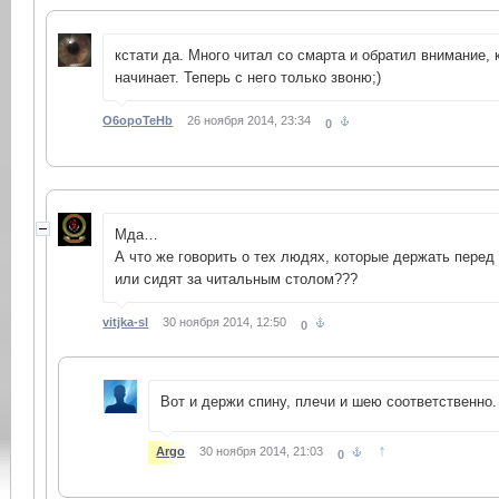
кстати да. Много читал со смарта и обратил внимание,
начинает. Теперь с него только звоню;)
O6opoTeHb
26 ноября 2014, 23:34
0
Мда…
А что же говорить о тех людях, которые держать перед 
или сидят за читальным столом???
vitjka-sl
30 ноября 2014, 12:50
0
Вот и держи спину, плечи и шею соответственно
↑
Argo
30 ноября 2014, 21:03
0