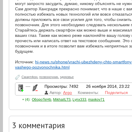
могут запросто засудить, думаю, никому объяснять не нужн
Сам доктор Хансрадж прекрасно понимает, что в наше с в
полностью избежать новых технологий или вовсе отказаться
должны приложить все свои усилия для того, чтобы снизить 
позвоночник. Для этого необходимо следовать нескольким 
Старайтесь держать смартфон как можно выше и максимал
ваших глаз. Также как можно реже наклоняйте вашу голову в
прочесть или написать ответ на текстовое сообщение. Это 
позвоночник и в итоге позволит вам избежать неприятных 
будущем.
Источник:
hi-news.ru/phone/vrachi-ubezhdeny-chto-smartfony
vashego-pozvonochnika.html
Смартфон
,
позвоночник
,
здоровье
—
Просмотры: 7492
26 ноября 2014, 23:22
Автор:
Argo
Комменты:
Поделиться
+ (4):
O6opoTeHb
,
MikhailLTS
,
Lynx333
,
maxkov71
3
комментария