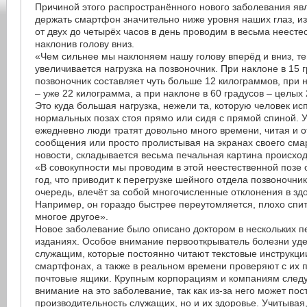
Причиной этого распространённого нового заболевания яв
держать смартфон значительно ниже уровня наших глаз, из-
от двух до четырёх часов в день проводим в весьма неесте
наклонив голову вниз.
«Чем сильнее мы наклоняем нашу голову вперёд и вниз, т
увеличивается нагрузка на позвоночник. При наклоне в 15 г
позвоночник составляет чуть больше 12 килограммов, при н
– уже 22 килограмма, а при наклоне в 60 градусов – целых
Это куда большая нагрузка, нежели та, которую человек ис
нормальных позах стоя прямо или сидя с прямой спиной. У
ежедневно люди тратят довольно много времени, читая и о
сообщения или просто пролистывая на экранах своего см
новости, складывается весьма печальная картина происхо
«В совокупности мы проводим в этой неестественной позе о
год, что приводит к перегрузке шейного отдела позвоночника
очередь, влечёт за собой многочисленные отклонения в зд
Например, он гораздо быстрее переутомляется, плохо спит,
многое другое».
Новое заболевание было описано доктором в нескольких 
изданиях. Особое внимание первооткрыватель болезни уд
служащим, которые постоянно читают текстовые инструкции
смартфонах, а также в реальном времени проверяют с их
почтовые ящики. Крупным корпорациям и компаниям следу
внимание на это заболевание, так как из-за него может пос
производительность служащих, но и их здоровье. Учитывая,