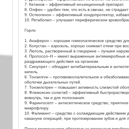
7. Кетанов – эффективный инъекционный препарат.
8. Олфен – удобен тем, что есть в свечах, не страдает
9. Остеогенон – эффективный хондопротектор, избавл
10. Ретаболил – улучшает периферическое кровообр
Горло
1. Анаферон – хорошее гомеопатическое средство дл
2. Колустан – аэрозоль, хорошо снимает отеки при во
3. Люголь, растворенный в глицерине – лучшее наруж
4. Пропосол–Н – имеет выраженные антимикробные и 
раздражающего действия на организм.
5. Синупрет – обладает антибактериальным и антиоте
капель.
6. Тонзилгон – противовоспалительное и обезболива
оболочки дыхательных путей.
7. Тонзилотрен – повышает активность слизистой обол
8. Флемоксин солютаб – эффективный быстрораствори
вовнутрь, так и для полоскания.
9. Фарингосепт – антисептическое средство, приятное
микрофлору.
10. Фалиминт – средство с охлаждающим действием д
накануне операций, при протезировании зубов и для л
Перед применением обязательно проконсультируйтесь