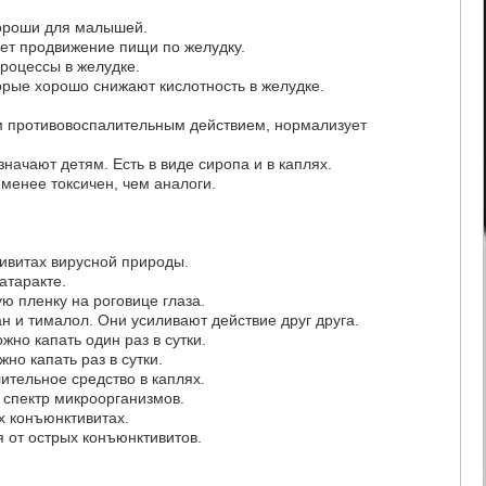
хороши для малышей.
ает продвижение пищи по желудку.
роцессы в желудке.
орые хорошо снижают кислотность в желудке.
м противовоспалительным действием, нормализует
начают детям. Есть в виде сиропа и в каплях.
менее токсичен, чем аналоги.
тивитах вирусной природы.
атаракте.
ую пленку на роговице глаза.
н и тималол. Они усиливают действие друг друга.
жно капать один раз в сутки.
но капать раз в сутки.
тельное средство в каплях.
й спектр микроорганизмов.
х конъюнктивитах.
я от острых конъюнктивитов.