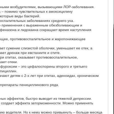
новными возбудителями, вызывающими ЛОР-заболевания.
а – помимо чувствительных к амоксицилину
екоторые виды бактерий.
воспалительных заболеваниях среднего уха.
го применения с выраженным обезболивающим и
 феназона и лидокаина сокращает время наступления
ающее, противовоспалительное и жаропонижающее
ает сужение слизистой оболочки, уменьшает ее отек, а
шает дренаж при евстахиите и отите.
ри отитах, оказывает противовоспалительное,
ает отеки.
фуроксим – это цефалоспорины второго и третьего
мпициллин.
ачают детям с 2-х лет при отитах, аденоидах, хроническом
а препараты пенициллинового ряда.
чных эффектов, быстро выводит из тяжелой депрессии.
не создает эффекта заторможенности. Можно применять
кцию водителя. Но к нему можно привыкнуть – больше месяца