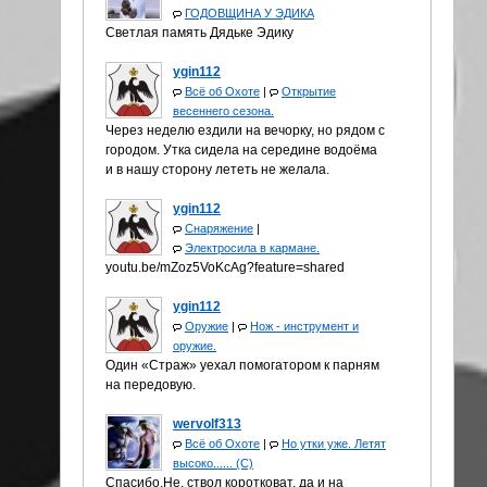
ГОДОВЩИНА У ЭДИКА
Светлая память Дядьке Эдику
ygin112
Всё об Охоте
|
Открытие
весеннего сезона.
Через неделю ездили на вечорку, но рядом с
городом. Утка сидела на середине водоёма
и в нашу сторону лететь не желала.
ygin112
Снаряжение
|
Электросила в кармане.
youtu.be/mZoz5VoKcAg?feature=shared
ygin112
Оружие
|
Нож - инструмент и
оружие.
Один «Страж» уехал помогатором к парням
на передовую.
wervolf313
Всё об Охоте
|
Но утки уже. Летят
высоко...... (С)
Спасибо.Не, ствол коротковат, да и на