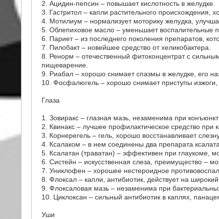
2. Ацидин-пепсин – повышает кислотность в желудке.
3. Гастритол – капли растительного происхождения, 
4. Мотилиум – нормализует моторику желудка, улучш
5. Облепиховое масло – уменьшает воспалительные п
6. Париет – из последнего поколения препаратов, кот
7. Пилобакт – новейшее средство от хеликобактера.
8. Ренорм – отечественный фитоконцентрат с сильны
пищеварение.
9. Риабал – хорошо снимает спазмы в желудке, его наз
10. Фосфалюгель – хорошо снимает приступы изжоги, 
Глаза
1. Зовиракс – глазная мазь, незаменима при конъюнк
2. Квинакс – лучшее профилактическое средство при к
3. Корнерегель – гель, хорошо восстанавливает слезн
4. Ксалаком – в нем соединены два препарата ксалата
5. Ксалатан (траватан) – эффективен при глаукоме, мо
6. Систейн – искусственная слеза, преимущество – мож
7. Униклофен – хорошее нестероидное противовоспали
8. Флоксал – капли, антибиотик, действует на широки
9. Флоксаловая мазь – незаменима при бактериальны
10. Циклоксан – сильный антибиотик в каплях, панаце
Уши