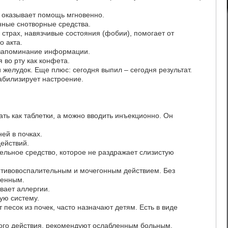
, оказывает помощь мгновенно.
нные снотворные средства.
 страх, навязчивые состояния (фобии), помогает от
о акта.
 запоминание информации.
 во рту как конфета.
 желудок. Еще плюс: сегодня выпил – сегодня результат.
табилизирует настроение.
ать как таблетки, а можно вводить инъекционно. Он
ей в почках.
ействий.
ельное средство, которое не раздражает слизистую
тивовоспалительным и мочегонным действием. Без
менным.
вает аллергии.
ую систему.
песок из почек, часто назначают детям. Есть в виде
ого действия, рекомендуют ослабленным больным.