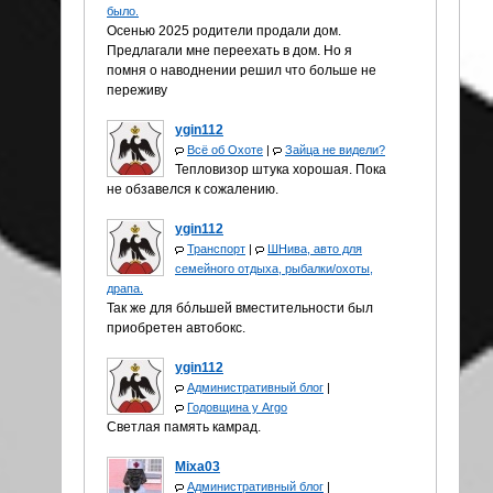
было.
Осенью 2025 родители продали дом.
Предлагали мне переехать в дом. Но я
помня о наводнении решил что больше не
переживу
ygin112
Всё об Охоте
|
Зайца не видели?
Тепловизор штука хорошая. Пока
не обзавелся к сожалению.
ygin112
Транспорт
|
ШНива, авто для
семейного отдыха, рыбалки/охоты,
драпа.
Так же для бóльшей вместительности был
приобретен автобокс.
ygin112
Административный блог
|
Годовщина у Аrgo
Светлая память камрад.
Mixa03
Административный блог
|