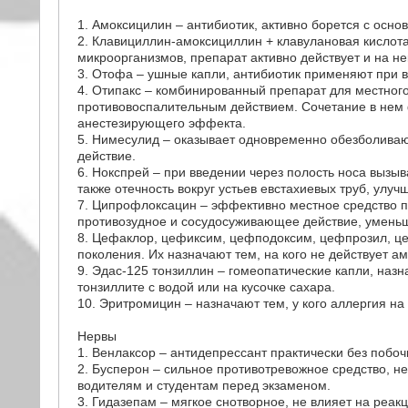
1. Амоксицилин – антибиотик, активно борется с ос
2. Клавициллин-амоксициллин + клавулановая кислот
микроорганизмов, препарат активно действует и на н
3. Отофа – ушные капли, антибиотик применяют при 
4. Отипакс – комбинированный препарат для местно
противовоспалительным действием. Сочетание в нем
анестезирующего эффекта.
5. Нимесулид – оказывает одновременно обезболив
действие.
6. Нокспрей – при введении через полость носа вызыв
также отечность вокруг устьев евстахиевых труб, улуч
7. Ципрофлоксацин – эффективно местное средство п
противозудное и сосудосуживающее действие, уменьш
8. Цефаклор, цефиксим, цефподоксим, цефпрозил, це
поколения. Их назначают тем, на кого не действует а
9. Эдас-125 тонзиллин – гомеопатические капли, назн
тонзиллите с водой или на кусочке сахара.
10. Эритромицин – назначают тем, у кого аллергия н
Нервы
1. Венлаксор – антидепрессант практически без побо
2. Бусперон – сильное противотревожное средство, 
водителям и студентам перед экзаменом.
3. Гидазепам – мягкое снотворное, не влияет на реа