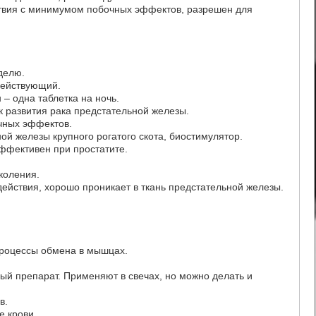
ствия с минимумом побочных эффектов, разрешен для
еделю.
действующий.
– одна таблетка на ночь.
к развития рака предстательной железы.
чных эффектов.
ной железы крупного рогатого скота, биостимулятор.
ффективен при простатите.
коления.
действия, хорошо проникает в ткань предстательной железы.
процессы обмена в мышцах.
ый препарат. Применяют в свечах, но можно делать и
в.
е крови.