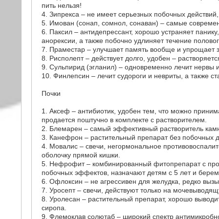
пить нельзя!
4. Зипрекса – не имеет серьезных побочных действий
5. Имован (сонап, сомнол, сонаван) – самые совреме
6. Паксил – антидепрессант, хорошо устраняет панику,
анорексии, а также побочно удлиняет течение половог
7. Праместар – улучшает память вообще и упрощает
8. Рисполепт – действует долго, удобен – растворяется
9. Сульпирид (эгланил) – одновременно лечит нервы и
10. Финлепсин – лечит судороги и невриты, а также с
Почки
1. Аксеф – антибиотик, удобен тем, что можно приним
продается поштучно в комплекте с растворителем.
2. Блемарен – самый эффективный растворитель камн
3. Канефрон – растительный препарат без побочных д
4. Мовалис – свечи, негормональное противовоспалит
оболочку прямой кишки.
5. Нефрофит – комбинированный фитопрепарат с про
побочных эффектов, назначают детям с 5 лет и бере
6. Офлоксин – не агрессивен для желудка, редко вызы
7. Уросепт – свечи, действуют только на мочевыводящ
8. Уролесан – растительный препарат, хорошо выводит 
сиропа.
9. Флемоклав солютаб – широкий спектр антимикробн