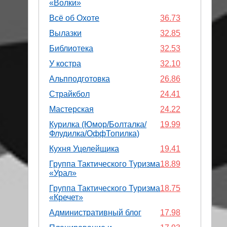
«Волки»
Всё об Охоте
36.73
Вылазки
32.85
Библиотека
32.53
У костра
32.10
Альпподготовка
26.86
Страйкбол
24.41
Мастерская
24.22
Курилка (Юмор/Болталка/
19.99
Флудилка/ОффТопилка)
Кухня Уцелейщика
19.41
Группа Тактического Туризма
18.89
«Урал»
Группа Тактического Туризма
18.75
«Кречет»
Административный блог
17.98