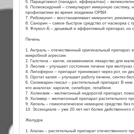
5. Парацетамол (панадол, эффералган) – великолеп
6. Полиоксидоний – стимулирует иммунную систему, 
профилактики во время эпидемии ОРВИ.
7. Рибомунил – восстанавливает иммунитет, рекоменд
8. Санорин – самое быстрое средство от насморка с 
9. Флукол–Б – дешевый и эффективный препарат, но 
Печень
1. Антраль – отечественный оригинальный препарат, 
микробной агрессии.
2. Галстена – капли, незаменимое лекарство для мале
3. Лиолив – улучшает состояние печени при желтухах
4. Липоферон – препарат принимают через рот, он д
5. Оротат калия – улучшает работу печени, синтез бе
6. Силимарин-гексал – растительный препарат. В нем
его аналогах: карсиле, силиборе, гепабене.
7. Холензим – желчегонный недорогой препарат, пом
8. Холивер – желчегонный препарат растительного п
9. Хепель – гомеопатическое немецкое средство без 
10. Эссенциале – уже 20 лет нет более действенного 
Желудок
1. Альтан – растительный препарат отечественного п