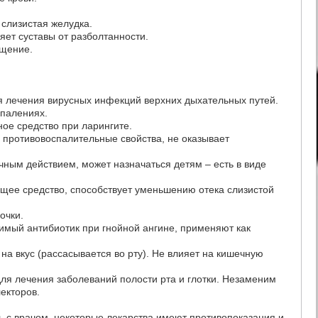
 слизистая желудка.
яет суставы от разболтанности.
ащение.
я лечения вирусных инфекций верхних дыхательных путей.
спалениях.
ное средство при ларингите.
противовоспалительные свойства, не оказывает
чным действием, может назначаться детям – есть в виде
ющее средство, способствует уменьшению отека слизистой
очки.
мый антибиотик при гнойной ангине, применяют как
 на вкус (рассасывается во рту). Не влияет на кишечную
ля лечения заболеваний полости рта и глотки. Незаменим
екторов.
 с врачом, некоторые лекарства имеют противопоказания и