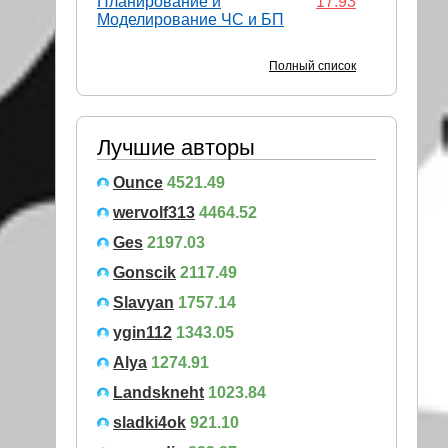
Планирование и
17.93
Моделирование ЧС и БП
Полный список
Лучшие авторы
Ounce
4521.49
wervolf313
4464.52
Ges
2197.03
Gonscik
2117.49
Slavyan
1757.14
ygin112
1343.05
Alya
1274.91
Landskneht
1023.84
sladki4ok
921.10