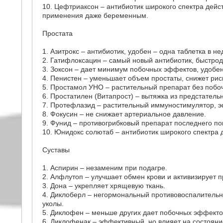
10. Цефтриаксон – антибиотик широкого спектра дей
применения даже беременным.
Простата
1. Азитрокс – антибиотик, удобен – одна таблетка в н
2. Гатифлоксацин – самый новый антибиотик, быстро
3. Зоксон – дает минимум побочных эффектов, удобен 
4. Пенистен – уменьшает объем простаты, снижет рис
5. Простамол УНО – растительный препарат без побо
6. Простатилен (Витапрост) – вытяжка из предстатель
7. Протефлазид – растительный иммуностимулятор, э
8. Фокусин – не снижает артериальное давление.
9. Фунид – противогрибковый препарат последнего по
10. Юнидокс солютаб – антибиотик широкого спектра 
Суставы
1. Аспирин – незаменим при подагре.
2. Алфлутоп – улучшает обмен крови и активизирует 
3. Дона – укрепляет хрящевую ткань.
4. Диклоберл – негормональный противовоспалительн
уколы.
5. Диклофен – меньше других дает побочных эффекто
6. Диклофенак – эффективный, но влияет на состояни