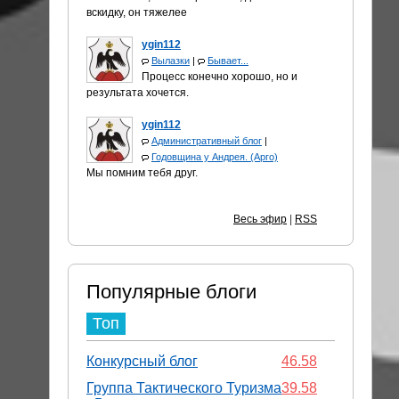
вскидку, он тяжелее
ygin112
Вылазки
|
Бывает...
Процесс конечно хорошо, но и
результата хочется.
ygin112
Административный блог
|
Годовщина у Андрея. (Арго)
Мы помним тебя друг.
Весь эфир
|
RSS
Популярные блоги
Топ
Конкурсный блог
46.58
Группа Тактического Туризма
39.58