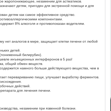
ное жаропонижающее, незаменим для астматиков.
назначают детям, пригоден для экстренной помощи и для
ован детям как самое эффективное средство.
противоаллергическими компонентами.
содержит 8% алкоголя и противопоказан водителям.
ему нет аналогов в мире, защищает клетки печени от любой
ньких детей.
 (пониженный билирубин).
ешевле инъекционных интерферонов в 5 раз!
лка, общий обмен веществ.
 содержится намного больше действующего вещества, чем в
огает перевариванию пищи, улучшает выработку ферментов.
роисхождения.
побочных действий.
препарата для лечения печени.
роизводства, незаменим при язвенной болезни.