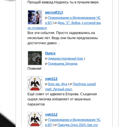
Прощай камрад.Надеюсь ты в лучшем мире.
wervolf313
Планирование и Моделирование ЧС
и БП
|
День "Z". Война, к которой мы
не готовимся
Все эти события. Просто задержались на
несколько лет. Ведь они были предсказаны
достаточно давно…
Ounce
Административный блог
|
Годовщина Эдуарда
Помним!
ygin112
Блог им. Alya
|
Пробуем сырой
гриб. Личный опыт.
Ещё совет от адвоката Егорова. Съеденая
сырая лисичка избавляет от кишечных
паразитов.
ygin112
Планирование и Моделирование ЧС
и БП
|
Паводок Орск 2024. Как это