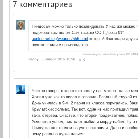
7
комментариев
Пиндосам можно только позавидовать.У нас же можно 
недокороткостволом.Сам таскаю ООП „Гроза-01”
uceleu.ru/blog/weapon/556.html
который благодаря друзь
похоже сняли с производства.
Комментарий отредактирован
2016-01-
Sedoy
6 января 2016, 10:56
0
Честно говоря, о короткостволе у нас можно только меч
Хотя я уже как-то писал и говорил. Реальный случай из
Дочь училась в 9-м. 2 парня из класса поругались. Заб
Крылатских холмах. Так вот, один из них притащил тра
таки, стервец. Счастье, что второй поадекватнее, побы
Уклонится успел, пистолет выбил и морду набил. Ну а 
Придурка со стволом на учет поставили. Да он и вообщ
нему реально дурка плачет.