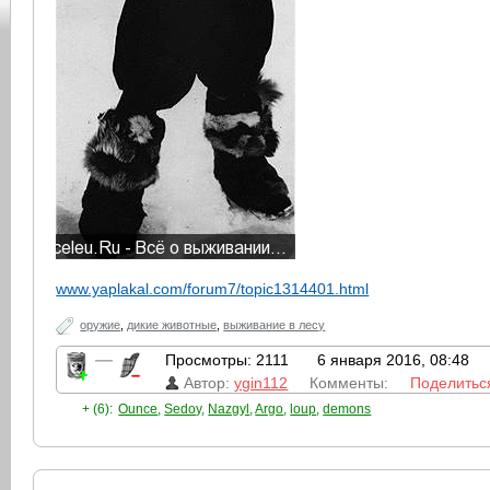
www.yaplakal.com/forum7/topic1314401.html
оружие
,
дикие животные
,
выживание в лесу
—
Просмотры: 2111
6 января 2016, 08:48
Автор:
ygin112
Комменты:
Поделитьс
+ (6):
Ounce
,
Sedoy
,
Nazgyl
,
Argo
,
loup
,
demons