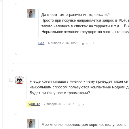
Да в чем там ограничения то, читали?!
Просто при покупке направляется запрос в ФБР,
такого человека в списках на терракты и т.д… В
Нормальное желание государства знать, кто по
↑
Ges
6 января 2016, 18:23
0
Я ещё хотел слышать мнения к чему приведет такая си
наибольшим спросом пользуются компактные модели д
Будет ли как у нас с травматами?
ygin112
7 января 2016, 13:57
0
Мое мнение, короткоствол-короткостволу, рознь.