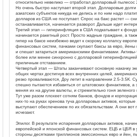
относительно невелико — отработал долларовый пылесос 
Но очень быстро наступает второй этап. Долларовые долги
азиатских субъектов никуда не делись и по ним надо плати
долларов из США не поступает. Спрос на бакс растет — сн
останавливается, начинается разворот. Дальше идет интер
Третий этап — гиперинфляция в США подкатывает к фонд
начинается ракетный рост. Просто жадные граждане, а такж
гипер на баксе неизбежно ведет к скорому коллапсу европе
финансовых систем, пачками скупают баксы за евро, йены
и спешат затариться американскими финактивами. Активы-
более или менее синхронно с долларовой гиперинфляцией,
приличным отставанием.
Четвертый этап — Штаты заканчивают основную накачку эк
общих чертах достигнув всех внутренних целей, американ
резко проваливаются, Доу летит в направлении 2.5-3.5K. 
спешно пытаются избавиться от штатовских финактивов, а з
меняя их на другие валюты, и стремительно гоня зеленого 
Тут уже разом плохеет сотням банков, фондов и корпораций
них-то на руках хренова туча долларовых активов, которые
выступают обеспечением по их обязательствам. А они вот 
исчезают.
Эпилог. В результате испарения долларовых активов, начи
европейской и японской финансовых систем. ЕЦБ и ЦБЯ в у
стороны десятками триллионов эмиссионных евро и йен, п