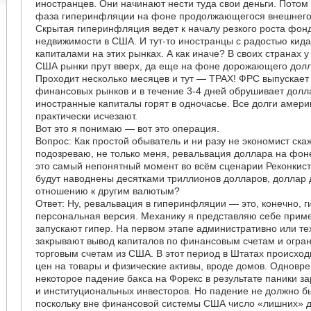
иностранцев. Они начинают нести туда свои деньги. Потом
фаза гиперинфляции на фоне продолжающегося внешнего
Скрытая гиперинфляция ведет к началу резкого роста фон
недвижимости в США. И тут-то иностранцы с радостью кида
капиталами на этих рынках. А как иначе? В своих странах у 
США рынки прут вверх, да еще на фоне дорожающего дол
Проходит несколько месяцев и тут — ТРАХ! ФРС выпускае
финансовых рынков и в течение 3-4 дней обрушивает долла
иностранные капиталы горят в одночасье. Все долги амери
практически исчезают.
Вот это я понимаю — вот это операция.
Вопрос: Как простой обыватель и ни разу не экономист скаж
подозреваю, не только меня, ревальвация доллара на фо
это самый непонятный момент во всём сценарии Реконкист
будут наводнены десятками триллионов долларов, доллар
отношению к другим валютым?
Ответ: Ну, ревальвация в гиперинфляции — это, конечно, г
персональная версия. Механику я представляю себе приме
запускают гипер. На первом этапе административно или те
закрывают вывод капиталов по финансовым счетам и огра
торговым счетам из США. В этот период в Штатах происход
цен на товары и физические активы, вроде домов. Одновр
некоторое падение бакса на Форекс в результате паники з
и институциональных инвесторов. Но падение не должно 
поскольку вне финансовой системы США число «лишних» 