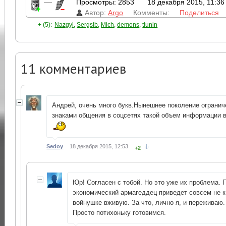
—
Просмотры: 2853
18 декабря 2015, 11:36
Автор:
Argo
Комменты:
Поделиться
+ (5):
Nazgyl
,
Sergsib
,
Mich
,
demons
,
tiunin
11
комментариев
Андрей, очень много букв.Нынешнее поколение огранич
знаками общения в соцсетях такой объем информации 
Sedoy
18 декабря 2015, 12:53
+2
Юр! Согласен с тобой. Но это уже их проблема. 
экономический армагеддец приведет совсем не к
войнушке вживую. За что, лично я, и переживаю.
Просто потихоньку готовимся.