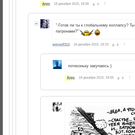
↑
Argo
18 декабря 2015, 18:00
0
"-Готов ли ты к глобальному коллапсу? Ты
патронами?"
↑
wervolf313
18 декабря 2015, 18:33
0
потихоньку закупаюсь )
↑
Argo
18 декабря 2015, 18:55
0