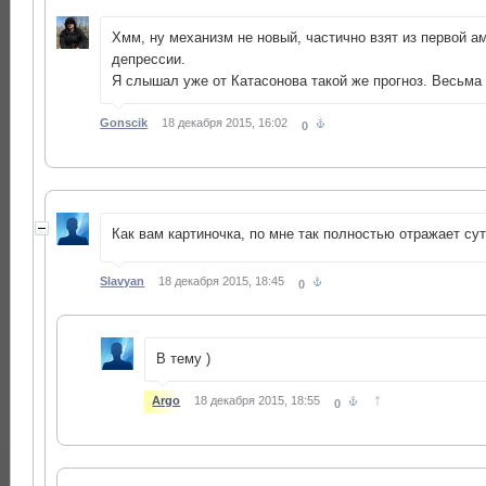
Хмм, ну механизм не новый, частично взят из первой а
депрессии.
Я слышал уже от Катасонова такой же прогноз. Весьма
Gonscik
18 декабря 2015, 16:02
0
Как вам картиночка, по мне так полностью отражает сут
Slavyan
18 декабря 2015, 18:45
0
В тему )
↑
Argo
18 декабря 2015, 18:55
0