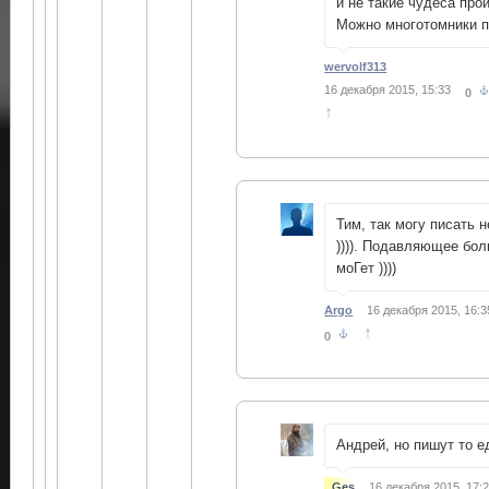
и не такие чудеса про
Можно многотомники пи
wervolf313
16 декабря 2015, 15:33
0
↑
Тим, так могу писать н
)))). Подавляющее бо
моГет ))))
Argo
16 декабря 2015, 16:3
↑
0
Андрей, но пишут то 
Ges
16 декабря 2015, 17: