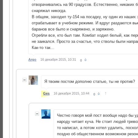
отворачивались на 90 градусов. Естественно, никаких 
снаряжал никогда.
В общем, заходил ту-154 на посадку, ну один из наших
отрабатывает в учебном режиме. И вдруг раздаются вы
баранов все было и снаряжено, и заряжено.
Огребли все, кто был там. Комбат ходил белый, как пер
не заикался. Просто за счастье, что стволы были напра
Как-то так…
Argo
16 декабря 2015, 10:31
0
Я твоим постом дополню статью, ты не против?
↑
Ges
16 декабря 2015, 10:44
0
Честно говоря мой пост вообще надо бы у
народу читает куча. Не стоит людей трево
то написал, а потом хотел удалить, поско
поздно об общественном возможном резон