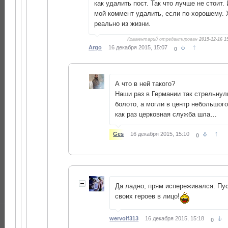
как удалить пост. Так что лучше не стоит.
мой коммент удалить, если по-хорошему. 
реально из жизни.
Комментарий отредактирован
2015-12-16 1
↑
Argo
16 декабря 2015, 15:07
0
А что в ней такого?
Наши раз в Германии так стрельну
болото, а могли в центр небольшого
как раз церковная служба шла…
↑
Ges
16 декабря 2015, 15:10
0
Да ладно, прям испереживался. Пус
своих героев в лицо!
wervolf313
16 декабря 2015, 15:18
0