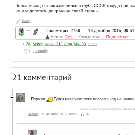
Через месяц летчик заменился в глубь СССР, откуда при вс
не мог долететь до границе своей страны…
юмор
—
Просмотры: 2756
16 декабря 2015, 09:51
Автор:
Ges
Комменты:
Поделиться
+ (5):
Sedoy
,
wervolf313
,
Argo
,
Mixa03
,
tiunin
/ (1):
gennadiy
21
комментарий
Поржал
Турки наверное тоже вовремя код не нашли
Комментарий отредактирован
2015-12-
Sedoy
16 декабря 2015, 10:08
+1