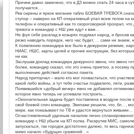
Причем давно замечено, что в ДЗ можно спать 24 часа в сут
получается….
Рев сирены и яркое мигание табло БОЕВАЯ ТРЕВОГА сначал
ступор – наверно на КП оперативный упал всем телом на кн
телефон и оперативный как то скороговоркой проорал, что
тревога и командир с НШ уже едут к вам…
Не фуя себе расклад в козырях подумал народ, и бросив ка
резко наводить порядок, чего час будет, … сами не знаем, 
К появлению командира все было в дежурном режиме, нар
НИАС, НШС, карты целей и прочие инструкции, без которых
ни как.
Заслушав доклад командира дежурного звена, что звено гот
более, командир сказал, что это очень приятно, а посему п
выполнению действий согласно пакета.
Народ приторчал – мало кто мог похвастаться, что участво
какой либо войны, а тут тебе счастье подвалило, лети, ра
Появившийся «добрый вечер» явно не добавлял оптимизма
которое явно теперь не успевали построить…
«Окончательная задача будет поставлена в воздухе после 
свой боевой спич командир. Экипажи решили, что, бл…, мож
мире, как показывают по ТВ и удастся вернуться живыми…
Осчастливленный удачным началом лично спланированног
командир с НШ убыли на КП полка. Раскрутив МИС, самол
запускаться, так городок достаточно далеко, то весь гарниз
мимо начало «будущих сражений…»