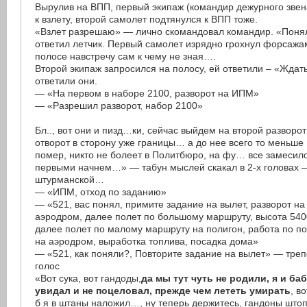
Вырулив на ВПП, первый экипаж (командир дежурного звена
к взлету, второй самолет подтянулся к ВПП тоже.
«Взлет разрешаю» — лично скомандовал командир. «Поня
ответил летчик. Первый самолет изрядно грохнул форсажа
полосе навстречу сам к чему не зная….
Второй экипаж запросился на полосу, ей ответили – «Жда
ответили они.
— «На первом в наборе 2100, разворот на ИПМ»
— «Разрешил разворот, набор 2100»
Бл.., вот они и пизд…ки, сейчас выйдем на второй разворо
отворот в сторону уже границы… а до нее всего то меньше 
помер, никто не болеет в Политбюро, на фу… все замесил
первыми начнем…» — табун мыслей скакал в 2-х головах –
штурманской…
— «ИПМ, отход по заданию»
— «521, вас понял, примите задание на вылет, разворот на
аэродром, далее полет по большому маршруту, высота 540
далее полет по малому маршруту на полигон, работа по по
на аэродром, выработка топлива, посадка дома»
— «521, как поняли?, Повторите задание на вылет» — тре
голос
«Вот сука, вот гандоды,
да мы тут чуть не родили, я и ба
увидал и не поцеловал, прежде чем лететь умирать
, в
б я в штаны наложил…, ну теперь держитесь, гандоны шт