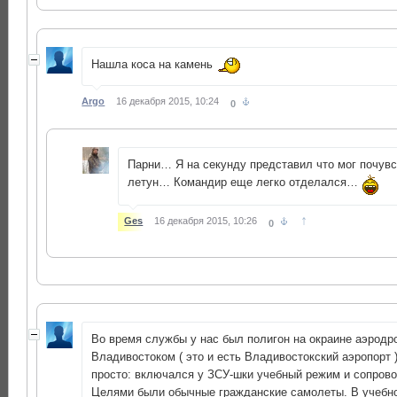
Нашла коса на камень
Argo
16 декабря 2015, 10:24
0
Парни… Я на секунду представил что мог почувс
летун… Командир еще легко отделался…
↑
Ges
16 декабря 2015, 10:26
0
Во время службы у нас был полигон на окраине аэродр
Владивостоком ( это и есть Владивостокский аэропорт 
просто: включался у ЗСУ-шки учебный режим и сопров
Целями были обычные гражданские самолеты. В учебн