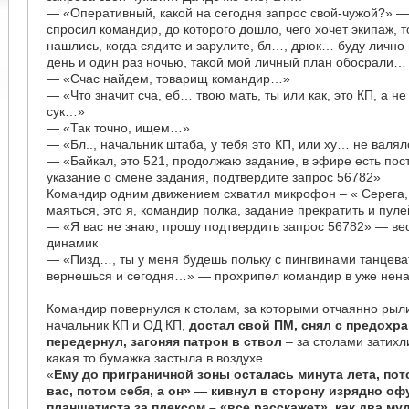
— «Оперативный, какой на сегодня запрос свой-чужой?» 
спросил командир, до которого дошло, чего хочет экипаж, 
нашлись, когда сядите и зарулите, бл…, дрюк… буду лично 
день и один раз ночью, такой мой личный план обосрали…
— «Счас найдем, товарищ командир…»
— «Что значит сча, еб… твою мать, ты или как, это КП, а н
сук…»
— «Так точно, ищем…»
— «Бл.., начальник штаба, у тебя это КП, или ху… не валя
— «Байкал, это 521, продолжаю задание, в эфире есть пос
указание о смене задания, подтвердите запрос 56782»
Командир одним движением схватил микрофон – « Серега,
маяться, это я, командир полка, задание прекратить и пул
— «Я вас не знаю, прошу подтвердить запрос 56782» — ве
динамик
— «Пизд…, ты у меня будешь польку с пингвинами танцеват
вернешься и сегодня…» — прохрипел командир в уже нен
Командир повернулся к столам, за которыми отчаянно рыл
начальник КП и ОД КП,
достал свой ПМ, снял с предохра
передернул, загоняя патрон в ствол
– за столами затихл
какая то бумажка застыла в воздухе
«
Ему до приграничной зоны осталась минута лета, пот
вас, потом себя, а он» — кивнул в сторону изрядно о
планшетиста за плексом – «все расскажет», как два му