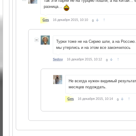
Так эти парни не на турцию пошли, а на Кита
разница…
↑
Ges
16 декабря 2015, 10:10
0
Турки тоже не на Сирию шли, а на Россию.
мы утерлись и на этом все закончилось
↑
Sedoy
16 декабря 2015, 10:12
0
Не всегда нужен видимый результат
месяцев подождать.
↑
Ges
16 декабря 2015, 10:14
0