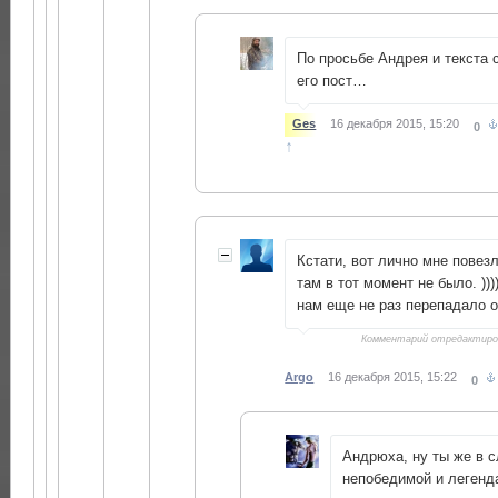
По просьбе Андрея и текста 
его пост…
Ges
16 декабря 2015, 15:20
0
↑
Кстати, вот лично мне повез
там в тот момент не было. )))
нам еще не раз перепадало о
Комментарий отредактир
Argo
16 декабря 2015, 15:22
0
Андрюха, ну ты же в 
непобедимой и легенд