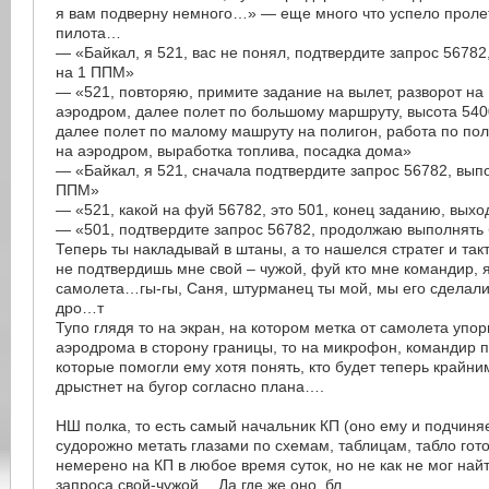
я вам подверну немного…» — еще много что успело пролет
пилота…
— «Байкал, я 521, вас не понял, подтвердите запрос 5678
на 1 ППМ»
— «521, повторяю, примите задание на вылет, разворот на
аэродром, далее полет по большому маршруту, высота 540
далее полет по малому машруту на полигон, работа по пол
на аэродром, выработка топлива, посадка дома»
— «Байкал, я 521, сначала подтвердите запрос 56782, вып
ППМ»
— «521, какой на фуй 56782, это 501, конец заданию, выхо
— «501, подтвердите запрос 56782, продолжаю выполнять
Теперь ты накладывай в штаны, а то нашелся стратег и такт
не подтвердишь мне свой – чужой, фуй кто мне командир, я
самолета…гы-гы, Саня, штурманец ты мой, мы его сделал
дро…т
Тупо глядя то на экран, на котором метка от самолета упо
аэродрома в сторону границы, то на микрофон, командир п
которые помогли ему хотя понять, кто будет теперь крайни
дрыстнет на бугор согласно плана….
НШ полка, то есть самый начальник КП (оно ему и подчиняе
судорожно метать глазами по схемам, таблицам, табло гото
немерено на КП в любое время суток, но не как не мог най
запроса свой-чужой… Да где же оно, бл….