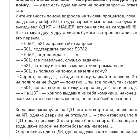
войну…
— у вас есть одна минута на поиск запрос — отв
стол.
Интенсивность поиска возросла на тысячи процентов, пока
раздался у сейфа КП, откуда ворохом сыпались все бумаги
выкидывал ОД КП – «НАШЕЛ, вот они числа на сегодня!!!!!!!
Выхватывая друг у друга листок бумаги все трое пытались
его первым….
— «Я 501, 521 запрашивайте запрос»
— «501, подтвердите запрос 56782»
— «Я 501, подтверждаю …….»
— «501, все правильно, слушаю задание»
— «521, на точку и готовь вазелина килограмма два»
— «501, выполняю на точку, а вазелин кому?»
-«Серега, не пизд…, выходи на точку, сливай топливо до 2 
на полигоне не будет — понятно..., ты все понял, так сказ
— «501, понял, выход на точку, авар слив до 2 тон и посадк
— «На ЦЗТ» — хрипло выдавил из себя командир, наконец 
всех их в этот раз очень мощно, но почти безболезненно…
Когда экипаж зарулил на ЦЗТ, его там встретили, после че
на КП, однако дверь им не открыли…. – слухи говорят, что 
ЦЗТ после посадки, 3-х литровая банка спирта была опусто
вода, даже ириски не потребовались им всем….
Отправились один в ДЗ, где народ уже спал и тоже не силь