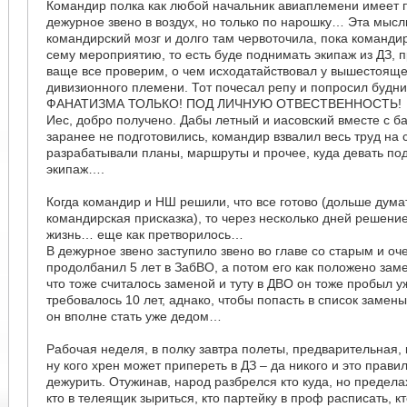
Командир полка как любой начальник авиаплемени имеет 
дежурное звено в воздух, но только по нарошку… Эта мысль
командирский мозг и долго там червоточила, пока команди
сему мероприятию, то есть буде поднимать экипаж из ДЗ, п
ваще все проверим, о чем исходатайствовал у вышестояще
дивизионного племени. Тот почесал репу и попросил будни
ФАНАТИЗМА ТОЛЬКО! ПОД ЛИЧНУЮ ОТВЕСТВЕННОСТЬ!
Иес, добро получено. Дабы летный и иасовский вместе с б
заранее не подготовились, командир взвалил весь труд на 
разрабатывали планы, маршруты и прочее, куда девать по
экипаж….
Когда командир и НШ решили, что все готово (дольше дума
командирская присказка), то через несколько дней решени
жизнь… еще как претворилось…
В дежурное звено заступило звено во главе со старым и оч
продолбанил 5 лет в ЗабВО, а потом его как положено зам
что тоже считалось заменой и туту в ДВО он тоже пробыл уж
требовалось 10 лет, аднако, чтобы попасть в список заме
он вполне стать уже дедом…
Рабочая неделя, в полку завтра полеты, предварительная, 
ну кого хрен может припереть в ДЗ – да никого и это прави
дежурить. Отужинав, народ разбрелся кто куда, но предела
кто в телеящик зыриться, кто партейку в проф расписать, к