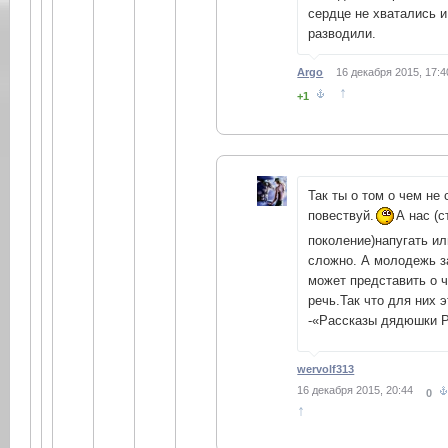
сердце не хватались и
разводили.
Argo
16 декабря 2015, 17:4
↑
+1
Так ты о том о чем не 
повествуй.
А нас (
поколение)напугать ил
сложно. А молодежь з
может представить о 
речь.Так что для них э
-«Рассказы дядюшки 
wervolf313
16 декабря 2015, 20:44
0
↑