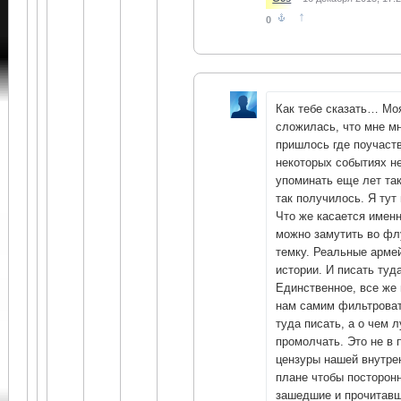
↑
0
Как тебе сказать… Мо
сложилась, что мне м
пришлось где поучаств
некоторых событиях не
упоминать еще лет так
так получилось. Я тут 
Что же касается именн
можно замутить во ф
темку. Реальные арме
истории. И писать туда
Единственное, все же
нам самим фильтроват
туда писать, а о чем 
промолчать. Это не в 
цензуры нашей внутрен
плане чтобы посторон
зашедшие и прочитавш