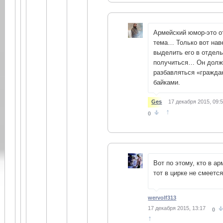
Армейский юмор-это о
тема… Только вот нав
выделить его в отдел
получиться… Он долж
разбавляться «гражда
байками.
Ges
17 декабря 2015, 09:
↑
0
Вот по этому, кто в а
тот в цирке не смеется.
wervolf313
17 декабря 2015, 13:17
0
↑