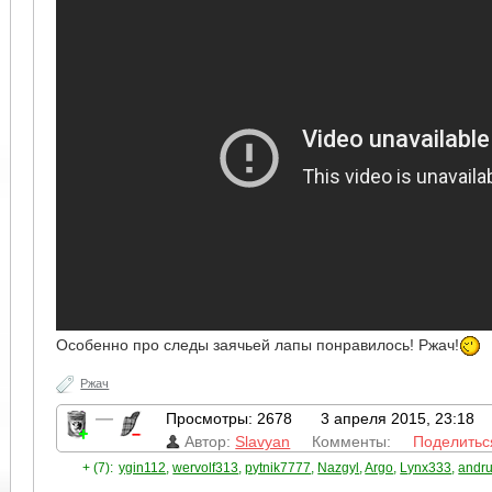
Особенно про следы заячьей лапы понравилось! Ржач!
Ржач
—
Просмотры: 2678
3 апреля 2015, 23:18
Автор:
Slavyan
Комменты:
Поделитьс
+ (7):
ygin112
,
wervolf313
,
pytnik7777
,
Nazgyl
,
Argo
,
Lynx333
,
andr