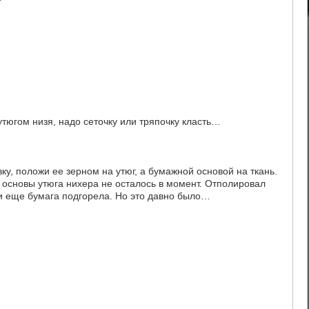
утюгом низя, надо сеточку или тряпочку класть…
ку, положи ее зерном на утюг, а бумажной основой на ткань.
т основы утюга нихера не осталось в момент. Отполировал
 и еще бумага подгорела. Но это давно было…