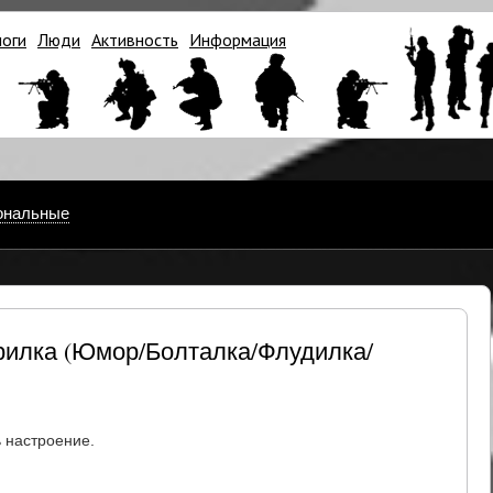
логи
Люди
Активность
Информация
ональные
Курилка (Юмор/Болталка/Флудилка/
 настроение.