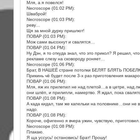
Мля, а я повелся!
Necroscope (01:02 PM):
Шваброй!
Necroscope (01:03 PM):
реву…
Щя за мной дурку пришлют!
ПОВАР (01:03 PM):
Мож сами высохнут и свалятся…
ПОВАР (01:04 PM):
Ну Дэн, я то откуда знал, что это прикол? Я решил, чт
рекламе слезу на сковороду роняет…
Necroscope (01:06 PM):
Брат, В НАШЕЁ стране потолки БЕЛЯТ БЛЯТЬ ПОБЕЛКО
Прикинь чё будет после 3-х раз приготовления макар
ПОВАР (01:06 PM):
Мля, яж их прилепил не над плетой…а в цетре, над лю
они шлёп, и прилипли, намертво. Я ждал, пока свалят
ПОВАР (01:08 PM):
А када кидал, там же капельки на половнике…они не 
надо.
ПОВАР (01:08 PM):
Короче, офигенно я вчера ужин, чувствую, приготовил.
Necroscope (01:08 PM):
Плакаю.
Я ща уссусь! остановись! Брат! Прошу!