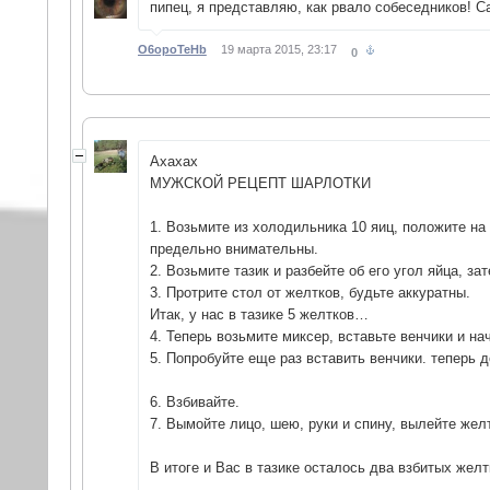
пипец, я представляю, как рвало собеседников! Са
O6opoTeHb
19 марта 2015, 23:17
0
Ахахах
МУЖСКОЙ РЕЦЕПТ ШАРЛОТКИ
1. Возьмите из холодильника 10 яиц, положите на
предельно внимательны.
2. Возьмите тазик и разбейте об его угол яйца, з
3. Протрите стол от желтков, будьте аккуратны.
Итак, у нас в тазике 5 желтков…
4. Теперь возьмите миксер, вставьте венчики и на
5. Попробуйте еще раз вставить венчики. теперь 
6. Взбивайте.
7. Вымойте лицо, шею, руки и спину, вылейте жел
В итоге и Вас в тазике осталось два взбитых желт