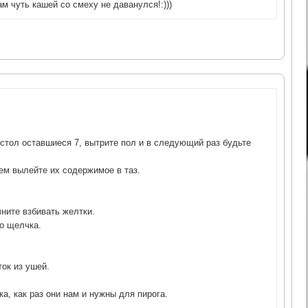
м чуть кашей со смеху не даванулся!:)))
 стол оставшиеся 7, вытрите пол и в следующий раз будьте
атем вылейте их содержимое в таз.
чните взбивать желтки.
до щелчка.
ток из ушей.
ка, как раз они нам и нужны для пирога.