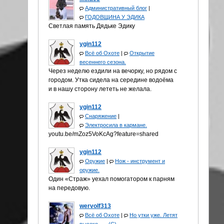
Административный блог
|
ГОДОВЩИНА У ЭДИКА
Светлая память Дядьке Эдику
ygin112
Всё об Охоте
|
Открытие
весеннего сезона.
Через неделю ездили на вечорку, но рядом с
городом. Утка сидела на середине водоёма
и в нашу сторону лететь не желала.
ygin112
Снаряжение
|
Электросила в кармане.
youtu.be/mZoz5VoKcAg?feature=shared
ygin112
Оружие
|
Нож - инструмент и
оружие.
Один «Страж» уехал помогатором к парням
на передовую.
wervolf313
Всё об Охоте
|
Но утки уже. Летят