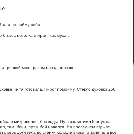
ТЬ?
 та я не пойму себя…
о б так с потолка и жрал, как муха…
 и тряпкой мою, раком назад ползаю.
духовке чё та готовила. Пирог помойму. Стекло духовки 250
йца в микроволне, без воды. Ну я зафигачил 5 штук на
ел, там, блин, прям бой начался. На последнем взрыве
эта херь долетела до стенки холодильника, и заляпала все