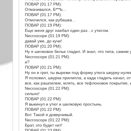
ПОВАР (01:17 PM):
Отмачивался, Б***Ь…
ПОВАР (01:17 PM):
Отмочился, как рубашка…
ПОВАР (01:19 PM):
Еще меня друг наебал один раз…с утюгом.
Necroscope (01:19 PM):
давай уже, до кучи!
ПОВАР (01:20 PM):
Ну я шелковое белье гладил. И знал, что типа, самим 
Necroscope (01:21 PM):
и?
ПОВАР (01:21 PM):
Ну он и грит, ты вырежи под форму утюга шкурку-нулев
Я положил, шкурка прилипла, а када гладить начал, о
все, как рашпилем, млять, все тефлоновое покрытие,
Necroscope (01:22 PM):
сильно!
ПОВАР (01:22 PM):
Я выкинул и утюг и шелковую простынь.
ПОВАР (01:22 PM):
Вот. Такой я доверчивый.
Necroscope (01:22 PM):
Брат, это будет хит!
ПОВАР (01:23 PM):