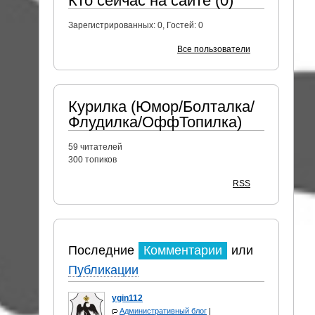
Кто сейчас на сайте (0)
Зарегистрированных:
0
, Гостей:
0
Все пользователи
Курилка (Юмор/Болталка/
Флудилка/ОффТопилка)
59
читателей
300 топиков
RSS
Последние
Комментарии
или
Публикации
ygin112
Административный блог
|