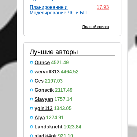
Планирование и
17.93
Моделирование ЧС и БП
Полный список
Лучшие авторы
Ounce
4521.49
wervolf313
4464.52
Ges
2197.03
Gonscik
2117.49
Slavyan
1757.14
ygin112
1343.05
Alya
1274.91
Landskneht
1023.84
sladki4ok
921.10