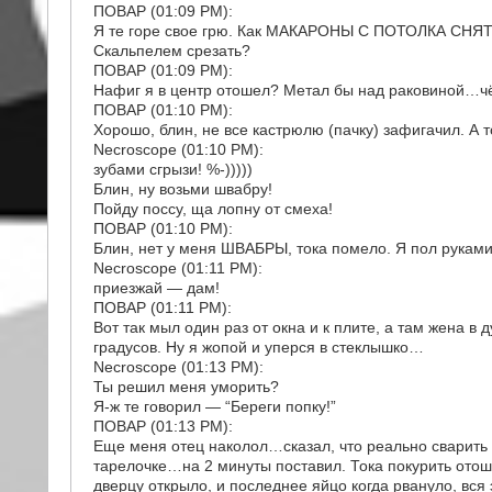
ПОВАР (01:09 PM):
Я те горе свое грю. Как МАКАРОНЫ С ПОТОЛКА СНЯ
Скальпелем срезать?
ПОВАР (01:09 PM):
Нафиг я в центр отошел? Метал бы над раковиной…чё
ПОВАР (01:10 PM):
Хорошо, блин, не все кастрюлю (пачку) зафигачил. А т
Necroscope (01:10 PM):
зубами сгрызи! %-)))))
Блин, ну возьми швабру!
Пойду поссу, ща лопну от смеха!
ПОВАР (01:10 PM):
Блин, нет у меня ШВАБРЫ, тока помело. Я пол руками
Necroscope (01:11 PM):
приезжай — дам!
ПОВАР (01:11 PM):
Вот так мыл один раз от окна и к плите, а там жена в 
градусов. Ну я жопой и уперся в стеклышко…
Necroscope (01:13 PM):
Ты решил меня уморить?
Я-ж те говорил — “Береги попку!”
ПОВАР (01:13 PM):
Еще меня отец наколол…сказал, что реально сварить я
тарелочке…на 2 минуты поставил. Тока покурить отош
дверцу открыло, и последнее яйцо когда рвануло, вся 