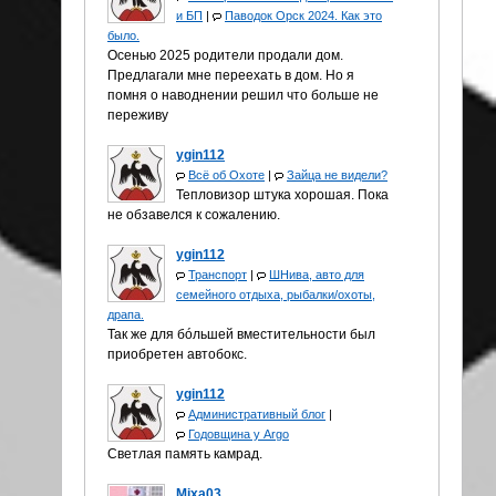
и БП
|
Паводок Орск 2024. Как это
было.
Осенью 2025 родители продали дом.
Предлагали мне переехать в дом. Но я
помня о наводнении решил что больше не
переживу
ygin112
Всё об Охоте
|
Зайца не видели?
Тепловизор штука хорошая. Пока
не обзавелся к сожалению.
ygin112
Транспорт
|
ШНива, авто для
семейного отдыха, рыбалки/охоты,
драпа.
Так же для бóльшей вместительности был
приобретен автобокс.
ygin112
Административный блог
|
Годовщина у Аrgo
Светлая память камрад.
Mixa03