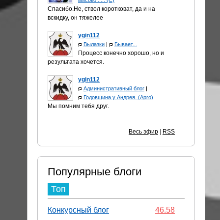
высоко...... (С)
Спасибо.Не, ствол коротковат, да и на
вскидку, он тяжелее
ygin112
Вылазки
|
Бывает...
Процесс конечно хорошо, но и
результата хочется.
ygin112
Административный блог
|
Годовщина у Андрея. (Арго)
Мы помним тебя друг.
Весь эфир
|
RSS
Популярные блоги
Топ
Конкурсный блог
46.58