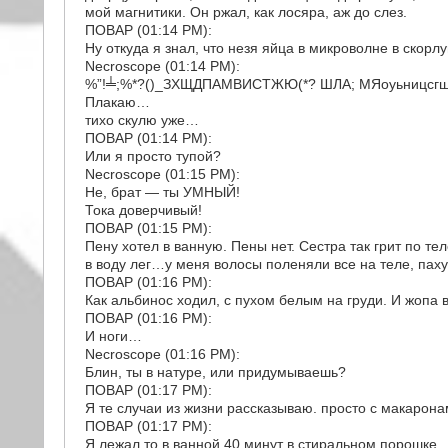
мой магнитики. Он ржал, как лосяра, аж до слез.
ПОВАР (01:14 PM):
Ну откуда я знал, что незя яйца в микроволне в скорл
Necroscope (01:14 PM):
%”!╧;%*?()_ЗХЩДПАМВИСТЖЮ(*? ШЛА; МЯоуьницсгш
Плакаю…
тихо скулю уже…
ПОВАР (01:14 PM):
Или я просто тупой?
Necroscope (01:15 PM):
Не, брат — ты УМНЫЙ!
Тока доверчивый!
ПОВАР (01:15 PM):
Пену хотел в ванную. Пены нет. Сестра так грит по т
в воду лег…у меня волосы поленяли все на теле, пах
ПОВАР (01:16 PM):
Как альбинос ходил, с пухом белым на груди. И жопа
ПОВАР (01:16 PM):
И ноги…
Necroscope (01:16 PM):
Блин, ты в натуре, или придумываешь?
ПОВАР (01:17 PM):
Я те случаи из жизни рассказываю. просто с макарон
ПОВАР (01:17 PM):
Я лежал то в ванной 40 минут в стиральном порошке