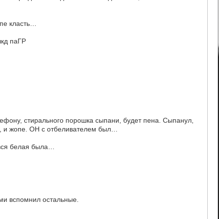
упе класть…
кд паГР
елефону, стирального порошка сыпани, будет пена. Сыпанул,
у, и жопе. ОН с отбеливателем был…
 вся белая была…
ами вспомнил остальные.
…