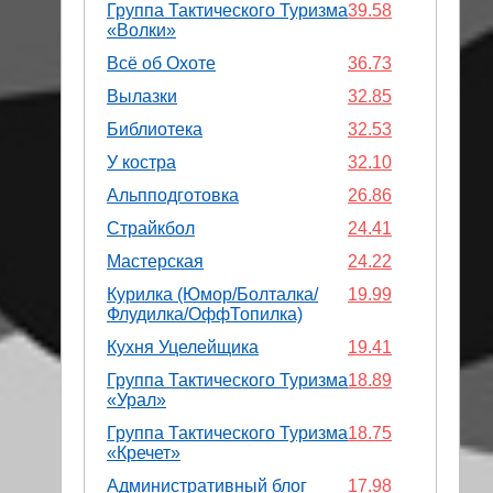
Группа Тактического Туризма
39.58
«Волки»
Всё об Охоте
36.73
Вылазки
32.85
Библиотека
32.53
У костра
32.10
Альпподготовка
26.86
Страйкбол
24.41
Мастерская
24.22
Курилка (Юмор/Болталка/
19.99
Флудилка/ОффТопилка)
Кухня Уцелейщика
19.41
Группа Тактического Туризма
18.89
«Урал»
Группа Тактического Туризма
18.75
«Кречет»
Административный блог
17.98