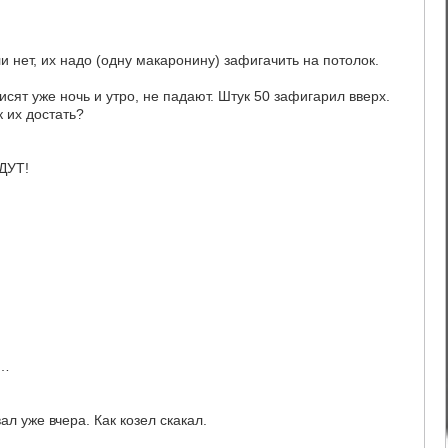
ли нет, их надо (одну макаронину) зафигачить на потолок.
сят уже ночь и утро, не падают. Штук 50 зафигарил вверх.
к их достать?
ДУТ!
а…
уже вчера. Как козел скакал.