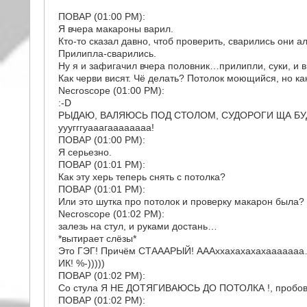
ПОВАР (01:00 PM):
Я вчера макароны варил.
Кто-то сказал давно, чтоб проверить, сварились они а
Прилипла-сварились.
Ну я и зафигачил вчера половник…прилипли, суки, и ви
Как черви висят. Чё делать? Потолок моющийся, но ка
Necroscope (01:00 PM):
:-D
РЫДАЮ, ВАЛЯЮСЬ ПОД СТОЛОМ, СУДОРОГИ ЩА БУ
ууугггуааагаааааааа!
ПОВАР (01:00 PM):
Я серьезно.
ПОВАР (01:01 PM):
Как эту херь теперь снять с потолка?
ПОВАР (01:01 PM):
Или это шутка про потолок и проверку макарон была?
Necroscope (01:02 PM):
залезь на стул, и руками достань…
*вытирает слёзы*
Это ГЭГ! Причём СТАААРЫЙ! АААххахахахахаааааа
ИК! %-)))))
ПОВАР (01:02 PM):
Со стула Я НЕ ДОТЯГИВАЮСЬ ДО ПОТОЛКА !, пробовал 
ПОВАР (01:02 PM):