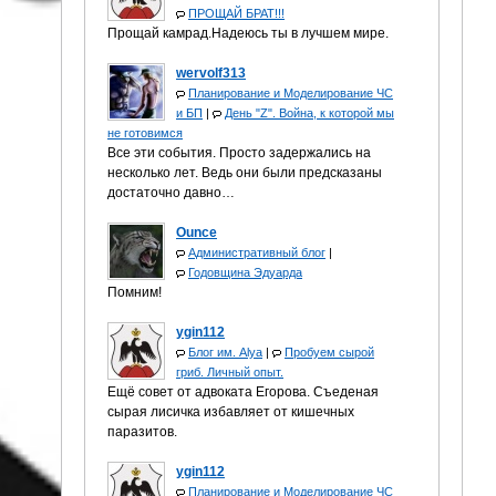
ПРОЩАЙ БРАТ!!!
Прощай камрад.Надеюсь ты в лучшем мире.
wervolf313
Планирование и Моделирование ЧС
и БП
|
День "Z". Война, к которой мы
не готовимся
Все эти события. Просто задержались на
несколько лет. Ведь они были предсказаны
достаточно давно…
Ounce
Административный блог
|
Годовщина Эдуарда
Помним!
ygin112
Блог им. Alya
|
Пробуем сырой
гриб. Личный опыт.
Ещё совет от адвоката Егорова. Съеденая
сырая лисичка избавляет от кишечных
паразитов.
ygin112
Планирование и Моделирование ЧС