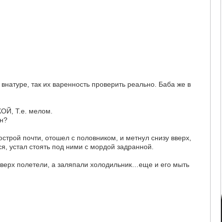
о внатуре, так их варенность проверить реально. Баба же в
Й, Т.е. мелом.
он?
строй почти, отошел с половником, и метнул снизу вверх,
ся, устал стоять под ними с мордой задранной.
вверх полетели, а заляпали холодильник…еще и его мыть