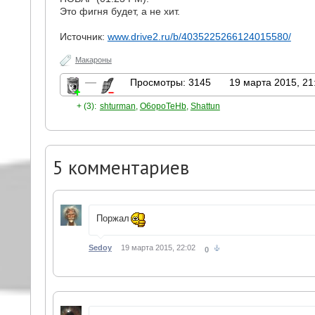
Это фигня будет, а не хит.
Источник:
www.drive2.ru/b/4035225266124015580/
Макароны
—
Просмотры: 3145
19 марта 2015, 21
+ (3):
shturman
,
O6opoTeHb
,
Shattun
5
комментариев
Поржал
Sedoy
19 марта 2015, 22:02
0