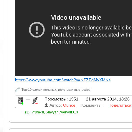
https://www.youtube.com/watch?v=NZZFqMvXMNs
Топ-10 самых нелепых
,
идиотских выстрелов
—
Просмотры: 1951
21 августа 2014, 18:26
Автор:
Ounce
Комменты:
Поделиться
+ (3):
vitjka-sl
,
Slavyan
,
wervolf313