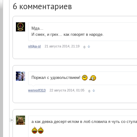
6
комментариев
Мда…
И смех, и грех… как говорят в народе.
vitjka-sl
21 августа 2014, 21:19
0
Поржал с удовольствием!
wervolf313
22 августа 2014, 01:05
0
а как девка десерт-иглом в лоб словила я чуть со стул