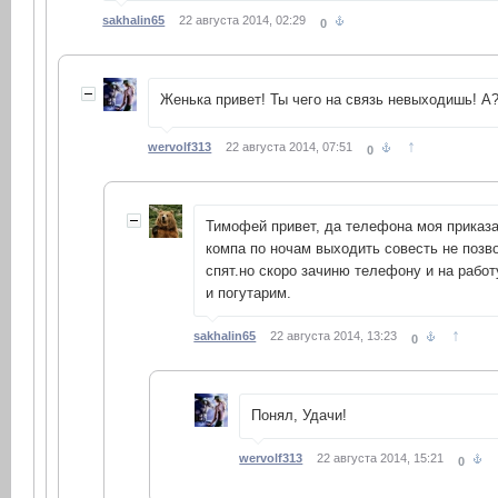
sakhalin65
22 августа 2014, 02:29
0
Женька привет! Ты чего на связь невыходишь! А
↑
wervolf313
22 августа 2014, 07:51
0
Тимофей привет, да телефона моя приказа
компа по ночам выходить совесть не позво
спят.но скоро зачиню телефону и на работ
и погутарим.
↑
sakhalin65
22 августа 2014, 13:23
0
Понял, Удачи!
wervolf313
22 августа 2014, 15:21
0