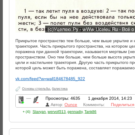
Прикрытое пространство тем больше, чем выше укрытие и 
траектория. Часть прикрытого пространства, на котором це
поражена при данной траектории, называется мертвым (
пространством. Оно тем больше, чем больше высота укрыт
цели и настильнее траектория. Другую часть прикрытого пр
которой цель может быть поражена, составляет поражаемо
vk.com/feed?w=wall184678485_922
Основы стрельбы
,
балистика
—
Просмотры: 4635
1 декабря 2014, 14:23
Автор:
Ounce
Комменты:
Поделиться
+ (4):
Slavyan
,
wervolf313
,
gennadiy
,
Tank86