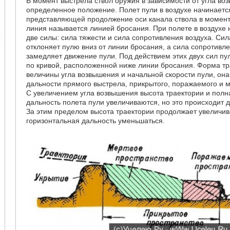
В момент выстрела ствол оружия в зависимости от угла в
определенное положение. Полет пули в воздухе начинаетс
представляющей продолжение оси канала ствола в момент
линия называется линией бросания. При полете в воздухе 
две силы: сила тяжести и сила сопротивления воздуха. Си
отклоняет пулю вниз от линии бросания, а сила сопротивл
замедляет движение пули. Под действием этих двух сил пу
по кривой, расположенной ниже линии бросания. Форма тр
величины угла возвышения и начальной скорости пули, она
дальности прямого выстрела, прикрытого, поражаемого и м
С увеличением угла возвышения высота траектории и полн
дальность полета пули увеличиваются, но это происходит д
За этим пределом высота траектории продолжает увеличив
горизонтальная дальность уменьшаться.