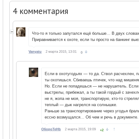
4
комментария
Что-то я только запутался ещё больше… В двух словах
Приравнивается к охоте, если ты просто на банкинг вые
Vanyatu
2 марта 2015, 13:01
0
Если в охотугодьях — то да. Ствол расчехлен, 
ты охотишься. Сбиваешь птичек, что над мишеня
Но. Если не попадешься — не нарушитель. Если
выстрелы, прибежал, а ты такой гордый с зачех
не я, жопа не моя, транспортирую, кто-то стреля
теплый — дык нагрелся на солнышке.
Раньше за транспортирование через угодья брали
ессно возмущался… Об чем и речь в документе.
↑
O6opoTeHb
2 марта 2015, 19:09
+2