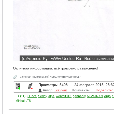
Отличная информация, всё грамотно разъяснено!
транспортировки ружей через охотничьи угодья
—
Просмотры: 5408
24 февраля 2015, 23:3
Автор:
Slavyan
Комменты:
Поделитьс
+ (11):
Ounce
,
Sedoy
,
alpe
,
wervolf313
,
gennadiy
,
AKVATRAN
,
Argo
,
S
MikhailLTS